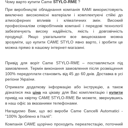
Чому варто купити Came
STYLO-RME
?
При виробництві обладнання компанія КАМІ використовують
виключно високоякісні матеріали і комплектуючі стійкі до
атмосферних впливів і кліматичних змін. Високий
професіоналізм співробітників компанії і передові технології
забезпечують високу надійність, якість і довговічність
продукції. Якщо узагальнити все вищесказане можна
зрозуміти, що купити CAME STYLO явно варто, і зробити це
можна прямо в нашому інтернет-магазині.
Привід для воріт Came
STYLO-RME
– поставляється під
замовлення. Термін виконання замовлення після розміщення
100% передоплати становить від 45 до 60 днів. Доставка в усі
регіони України.
Отримати додаткову інформацію або інструкцію, а також
дізнатися яка
ціна
на цікаву для Вас комплектацію і
купити
привід на хвіртку CAME STYLO-RME Ви можете, звернувшись
в наш офіс за вказаними телефонами.
Нагадуємо Вам, що всі вироби Came Cancelli Automatici -
"100% Зроблено в Італії":
Компанія CAME щорічно проходить переатестацію, поточний