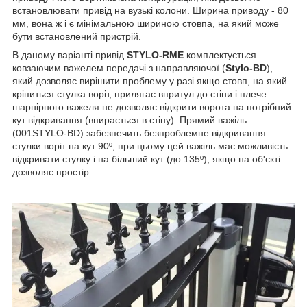
встановлювати привід на вузькі колони. Ширина приводу - 80
мм, вона ж і є мінімальною шириною стовпа, на який може
бути встановлений пристрій.
В даному варіанті привід
STYLO-RME
комплектується
ковзаючим важелем передачі з направляючої (
Stylo-BD
),
який дозволяє вирішити проблему у разі якщо стовп, на який
кріпиться стулка воріт, прилягає впритул до стіни і плече
шарнірного важеля не дозволяє відкрити ворота на потрібний
кут відкривання (впирається в стіну). Прямий важіль
(001STYLO-BD) забезпечить безпроблемне відкривання
стулки воріт на кут 90º, при цьому цей важіль має можливість
відкривати стулку і на більший кут (до 135º), якщо на об'єкті
дозволяє простір.