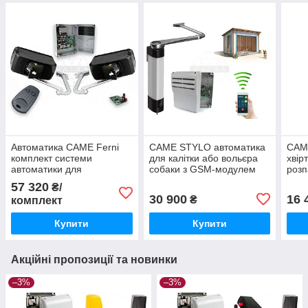
Автоматика CAME Ferni
CAME STYLO автоматика
CAM
комплект системи
для калітки або вольєра
хвір
автоматики для
собаки з GSM-модулем
розп
розпашних воріт F1000
шар
57 320
₴/
001S
30 900
16 
₴
комплект
Купити
Купити
Акційні пропозиції та новинки
–3%
–3%