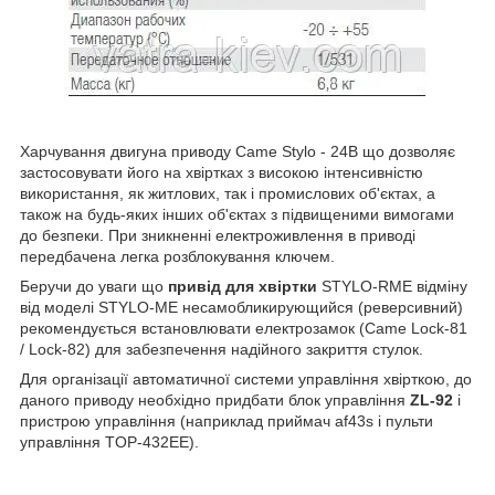
Харчування двигуна приводу Came Stylo - 24В що дозволяє
застосовувати його на хвіртках з високою інтенсивністю
використання, як житлових, так і промислових об'єктах, а
також на будь-яких інших об'єктах з підвищеними вимогами
до безпеки. При зникненні електроживлення в приводі
передбачена легка розблокування ключем.
Беручи до уваги що
привід для хвіртки
STYLO-RME відміну
від моделі STYLO-ME несамобликирующийся (реверсивний)
рекомендується встановлювати електрозамок (Came Lock-81
/ Lock-82) для забезпечення надійного закриття стулок.
Для організації автоматичної системи управління хвірткою, до
даного приводу необхідно придбати блок управління
ZL-92
і
пристрою управління (наприклад приймач af43s і пульти
управління TOP-432EE).