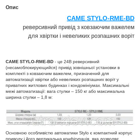
Опис
CAME STYLO-RME-BD
реверсивний привід з ковзаючим важелем
для хвіртки і
невеликих розпашних воріт
CAME STYLO-RME-BD
- це 24В реверсивний
(несамоблокирующийся) привід зовнішньої установки в
комплекті з ковзаючим важелем, призначений для
автоматизації хвіртки або невеликих розпашних воріт у
приватних житлових будинках і кондомініумах. Максимальні
межі автоматизації: вага стулки – 150 кг або максимальна
ширина стулки – 1,8 м:
Основною особливістю автоматики Stylo є компактний корпус
приводу і його вертикальна конфігурація, яка дозволяє