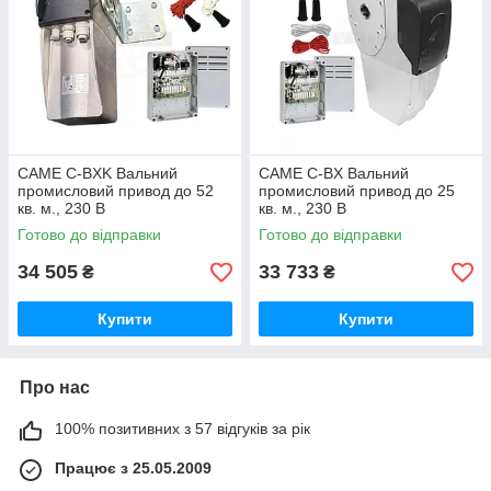
невисокою інтенсивністю, так
і на промислових складах з
досить високою інтенсивністю
використання.
Компанія CAME пропонує
широку лінійку вальних
приводів для промислових воріт під модельним рядом CBX.
CAME C-BXK Вальний
CAME C-BX Вальний
промисловий привод до 52
промисловий привод до 25
кв. м., 230 В
кв. м., 230 В
Готово до відправки
Готово до відправки
Купити
вальний привід
CAME
, отримати інструкцію або
34 505
33 733
₴
₴
дізнатися ціну на вальні приводу CAME, Ви можете,
звернувшись до нас за вказаними телефонами.
Купити
Купити
Про нас
100% позитивних з 57 відгуків за рік
Працює з 25.05.2009