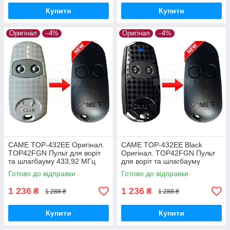
Купити
Купити
Оригінал
–4%
Оригінал
–4%
CAME TOP-432EE Оригінал.
CAME TOP-432EE Black
TOP42FGN Пульт для воріт
Оригінал. TOP42FGN Пульт
та шлагбауму 433,92 МГц
для воріт та шлагбауму
433,92 МГц
Готово до відправки
Готово до відправки
1 236
1 236
₴
₴
1 288 ₴
1 288 ₴
Купити
Купити