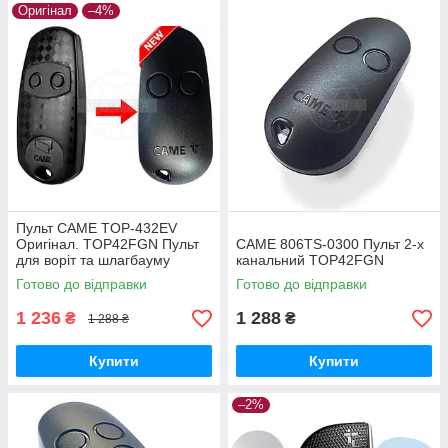
Оригінал
–4%
Пульт CAME TOP-432EV
Оригінал. TOP42FGN Пульт
CAME 806TS-0300 Пульт 2-х
для воріт та шлагбауму
канальний TOP42FGN
433,92 МГц
Готово до відправки
Готово до відправки
1 236
1 288
₴
₴
1 288 ₴
Купити
Купити
–2%