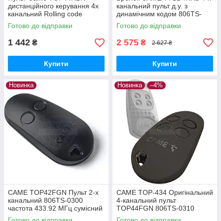
дистанційного керування 4х
канальний пульт д.у. з
канальний Rolling code
динамічним кодом 806TS-
top44rbn, 433,92 МГц, 806TS-
0230 двухчастотний 433-868
Готово до відправки
Готово до відправки
0270
МГц
1 442
2 575
₴
₴
2 627 ₴
Купити
Купити
Новинка
Новинка
–4%
CAME TOP42FGN Пульт 2-х
CAME TOP-434 Оригінальний
канальний 806TS-0300
4-канальний пульт
частота 433.92 МГц сумісний
TOP44FGN 806TS-0310
з TOP-432/434, TAM та TWIN
сумісний з TOP, TAM та TWIN
Готово до відправки
Готово до відправки