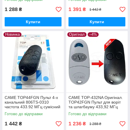
1 288
1 391
₴
₴
1 442 ₴
Купити
Купити
Новинка
Оригінал
–4%
CAME TOP44FGN Пульт 4-х
CAME TOP-432NA Оригінал.
канальний 806TS-0310
TOP42FGN Пульт для воріт
частота 433.92 МГц сумісний
та шлагбауму 433,92 МГц
з TOP-432/434, TAM та TWIN
Готово до відправки
Готово до відправки
1 442
1 236
₴
₴
1 288 ₴