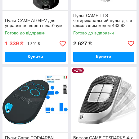
інструкцію на програмування або консультацію щодо
продукції КАМЕ, Ви можете звернувшись до нас за вказаними
Пульт CAME TTS
телефонами або електронною поштою.
Пульт CAME AT04EV для
чотириканальний пульт д.к. з
управління воріт і шлагбаум
фіксованим кодом 433,92
МГц, 806TS-0240 TOP-432,
Готово до відправки
Готово до відправки
TOP-434, TWIN
1 339
2 627
₴
₴
1 391 ₴
Купити
Купити
–2%
Пульт Came TOP44RBN
Брелок CAME TTSD4RKS 4-х