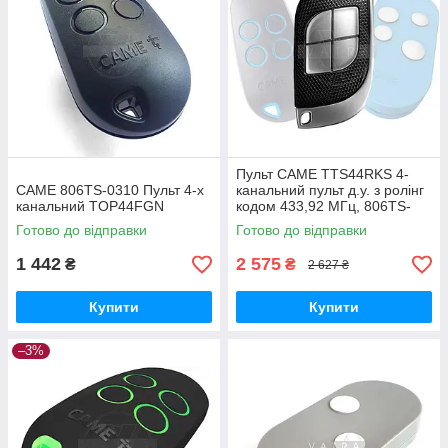
Пульт CAME TTS44RKS 4-
CAME 806TS-0310 Пульт 4-х
канальний пульт д.у. з ролінг
канальний TOP44FGN
кодом 433,92 МГц, 806TS-
0250
Готово до відправки
Готово до відправки
1 442
2 575
₴
₴
2 627 ₴
Купити
Купити
–3%