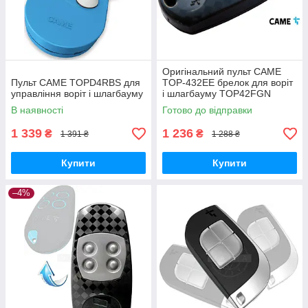
Оригінальний пульт CAME
Пульт CAME TOPD4RBS для
TOP-432EE брелок для воріт
управління воріт і шлагбауму
і шлагбауму TOP42FGN
Заміна для Top-432na і Top-
В наявності
Готово до відправки
432ev
1 339
1 236
₴
₴
1 391 ₴
1 288 ₴
Купити
Купити
–4%
Придбати пульт CAME
чи інши
аксесуари
, отримати