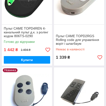
Пульт CAME TOPD4REN 4-
канальний пульт д.к. з ролінг
кодом 806TS-0290
Пульт CAME TOPD2RGS
Rolling code для управління
Готово до відправки
воріт і шлагбаум
1 442
Немає в наявності
₴
1 494 ₴
1 339
₴
Купити
Новинка