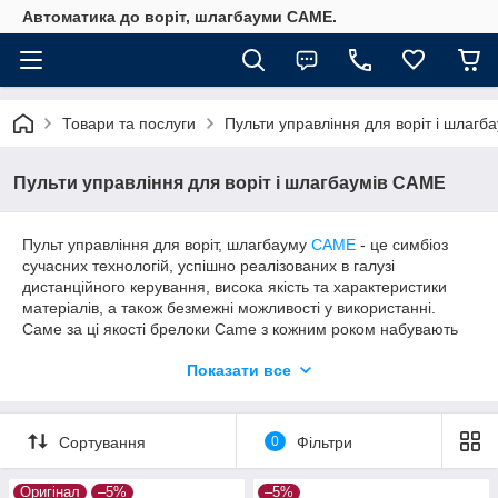
Автоматика до воріт, шлагбауми CAME.
Товари та послуги
Пульти управління для воріт і шлагб
Пульти управління для воріт і шлагбаумів CAME
Пульт управління для воріт, шлагбауму
CAME
- це симбіоз
сучасних технологій, успішно реалізованих в галузі
дистанційного керування, висока якість та характеристики
матеріалів, а також безмежні можливості у використанні.
Саме за ці якості брелоки Came з кожним роком набувають
все більшої популярності серед споживачів, які цінують
Показати все
якість, надійність та сучасні можливості.
Сортування
0
Фільтри
Оригінал
–5%
–5%