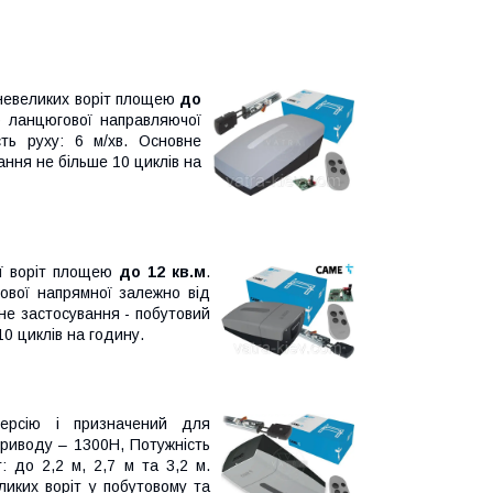
невеликих воріт площею
до
р ланцюгової направляючої
ть руху: 6 м/хв. Основне
ання не більше 10 циклів на
ї воріт площею
до 12 кв.м
.
ової напрямної залежно від
овне застосування - побутовий
10 циклів на годину.
ерсію і призначений для
риводу – 1300Н, Потужність
: до 2,2 м, 2,7 м та 3,2 м.
ликих воріт у побутовому та