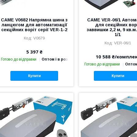
CAME V0682 Напрямна шина з
CAME VER-06/1 Автом
ланцюгом для автоматизації
для секційних вор
секційних воріт серії VER-1-2
заввишки 2,2 м, 9 кв.м
1/1
V0679
VER-06/1
5 397 ₴
10 588 ₴/компле
Готово до відправки
Оптом і в роздріб
Готово до відправки
Оптом
Купити
Купити