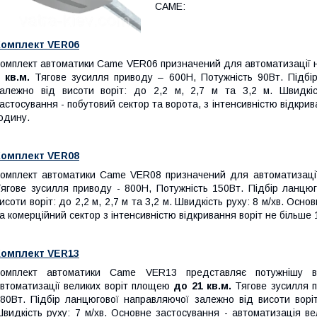
САМЕ:
Комплект VER06
омплект автоматики Came VER06 призначений для автоматизації 
 кв.м.
Тягове зусилля приводу – 600Н, Потужність 90Вт. Підбі
алежно від висоти воріт: до 2,2 м, 2,7 м та 3,2 м. Швидкіс
астосування - побутовий сектор та ворота, з інтенсивністю відкрив
одину.
Комплект VER08
омплект автоматики Came VER08 призначений для автоматизаці
ягове зусилля приводу - 800Н, Потужність 150Вт. Підбір ланцюг
исоти воріт: до 2,2 м, 2,7 м та 3,2 м. Швидкість руху: 8 м/хв. Осн
а комерційний сектор з інтенсивністю відкривання воріт не більше 
Комплект VER13
Комплект автоматики Came VER13 представляє потужнішу в
втоматизації великих воріт площею
до 21 кв.м.
Тягове зусилля п
80Вт. Підбір ланцюгової направляючої залежно від висоти воріт
видкість руху: 7 м/хв. Основне застосування - автоматизація ве