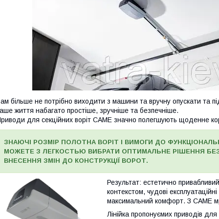
ам більше не потрібно виходити з машини та вручну опускати та п
аше життя набагато простіше, зручніше та безпечніше.
риводи для секційних воріт CAME значно полегшують щоденне ко
ЗНАЮЧІ РОЗМІР ПОЛОТНА ВОРІТ І ВИМОГИ ДО ФУНКЦІОНАЛ
МОЖЕТЕ З ЛЕГКОСТЬЮ ВИБРАТИ ОПТИМАЛЬНЕ РІШЕННЯ БЕЗ
ВНЕСЕННЯ ЗМІН ДО КОНСТРУКЦІЇ ВОРОТ.
Результат: естетично привабливий
контекстом, чудові експлуатаційн
максимальний комфорт. З CAME мрі
Лінійка пропонуємих приводів для 