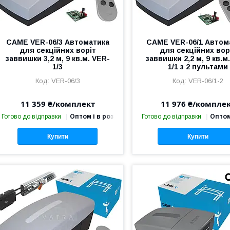
CAME VER-06/3 Автоматика
CAME VER-06/1 Автом
для секційних воріт
для секційних вор
заввишки 3,2 м, 9 кв.м. VER-
заввишки 2,2 м, 9 кв.м
1/3
1/1 з 2 пультами
VER-06/3
VER-06/1-2
11 359 ₴/комплект
11 976 ₴/компле
Готово до відправки
Оптом і в роздріб
Готово до відправки
Оптом
Купити
Купити