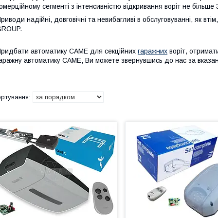
омерційному сегменті з інтенсивністю відкривання воріт не більше 
риводи надійні, довговічні та невибагливі в обслуговуванні, як вті
GROUP.
ридбати автоматику CAME для секційних
гаражних
воріт, отримати
аражну автоматику CAME, Ви можете звернувшись до нас за вказ