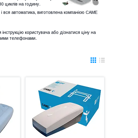
30 циклів на годину.
м, і вся автоматика, виготовлена компанією CAME
 інструкцію користувача або дізнатися ціну на
аними телефонами.