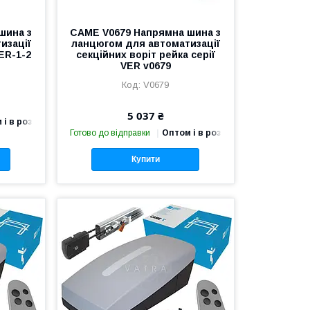
шина з
CAME V0679 Напрямна шина з
изації
ланцюгом для автоматизації
VER-1-2
секційних воріт рейка серії
VER v0679
V0679
5 037 ₴
 і в роздріб
Готово до відправки
Оптом і в роздріб
Купити