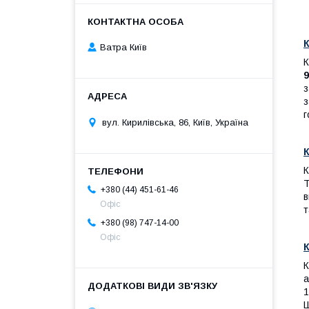
Ватра Київ
К
9
з
з
г
вул. Кирилівська, 86, Київ, Україна
К
Т
+380 (44) 451-61-46
в
Офіс
т
+380 (98) 747-14-00
Офіс
а
1
Ш