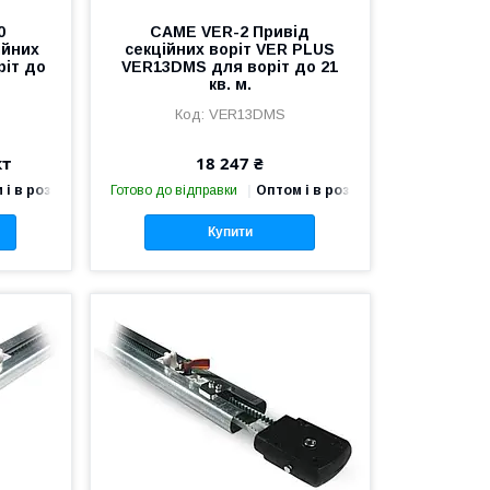
0
CAME VER-2 Привід
ійних
секційних воріт VER PLUS
ріт до
VER13DMS для воріт до 21
кв. м.
VER13DMS
кт
18 247 ₴
 і в роздріб
Готово до відправки
Оптом і в роздріб
Купити