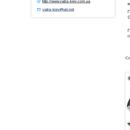
http://www.vatra-kiev.com.ua
к
vatra-kiev@ukr.net
П
П
г