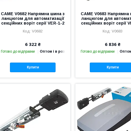
CAME V0682 Напрямна шина з
CAME V0683 Напрямна 
ланцюгом для автоматизації
ланцюгом для автомат
секційних воріт серії VER-1-2
секційних воріт серії 
V0682
V0683
6 322 ₴
6 836 ₴
Готово до відправки
Оптом і в роздріб
Готово до відправки
Оптом
Купити
Купити