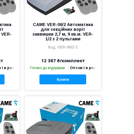
атика
CAME VER-06/2 Автоматика
іт
для секційних воріт
. VER-
заввишки 2,7 м, 9 кв.м. VER-
1/2 з 2 пультами
VER-06/2-2
кт
12 387 ₴/комплект
 і в роздріб
Готово до відправки
Оптом і в роздріб
Купити