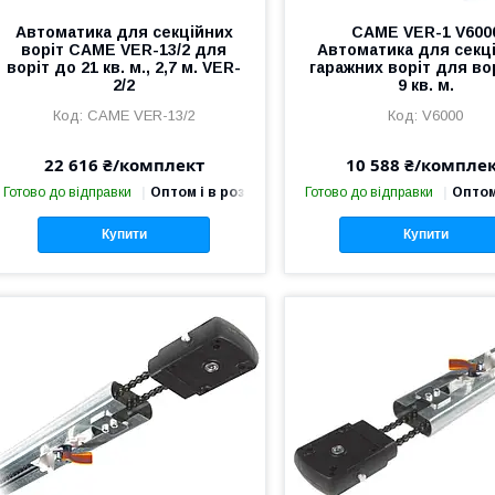
Автоматика для секційних
CAME VER-1 V600
воріт CAME VER-13/2 для
Автоматика для секц
воріт до 21 кв. м., 2,7 м. VER-
гаражних воріт для во
2/2
9 кв. м.
CAME VER-13/2
V6000
22 616 ₴/комплект
10 588 ₴/компле
Готово до відправки
Оптом і в роздріб
Готово до відправки
Оптом
Купити
Купити