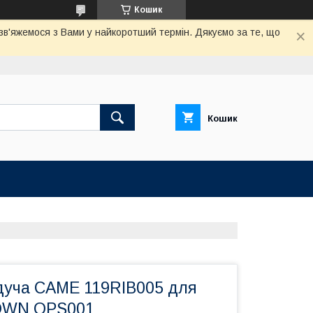
Кошик
 зв'яжемося з Вами у найкоротший термін. Дякуємо за те, що
Кошик
дуча CAME 119RIB005 для
OWN OPS001