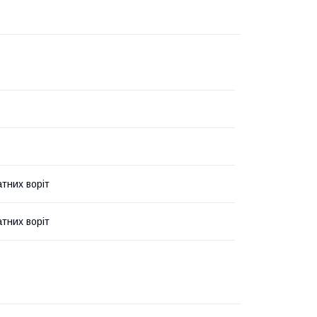
атних воріт
атних воріт