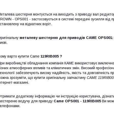
еталева шестерня монтується на виходить з приводу вал редуктор
ROWN - OPS001 - застосовується в системі передачі зусилля від п
становлену на відкатних воріт.
ригінальну
металеву шестерню для приводів
CAME OPS001:
иєві.
ому варто купити Came
119RIB005 ?
ри виробництві обладнання компанія КАМЕ використовує виключно в
ізних атмосферних впливів та кліматичних змін. Високий професіона
ехнології забезпечують високу надійність, якість та довговічність
ожна зрозуміти, що купити оригінальну запчастину
САМЕ 119RIB00
нтернет-магазині.
тримати додаткову інформацію чи інструкцію користувача, дізнати
естереню ведучу для приводу
Came OPS001 - 119RIB005
Ви може
елефонами.