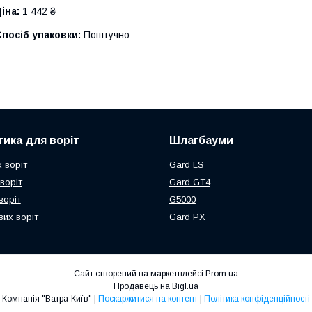
іна:
1 442 ₴
посіб упаковки:
Поштучно
ика для воріт
Шлагбауми
 воріт
Gard LS
воріт
Gard GT4
воріт
G5000
их воріт
Gard PX
Сайт створений на маркетплейсі
Prom.ua
Продавець на Bigl.ua
Компанія "Ватра-Київ" |
Поскаржитися на контент
|
Політика конфіденційності