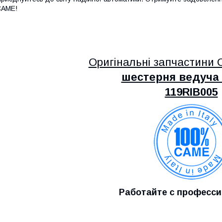
CAME!
Оригінальні запчастин
шестерня ведуча
119RIB005
Работайте с професс