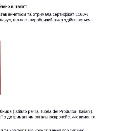
ено в Італії":
став винятком та отримала сертифікат «100%
асвідчує, що весь виробничий цикл здійснюється в
в (Istituto per la Tutela dei Produttori Italiani),
алії з дотриманням загальноєвропейських вимог та
я та комфорт від користування продукцією