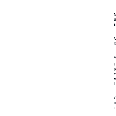
М
B
в
О
К
Ч
П
р
т
м
і
О
ш
т