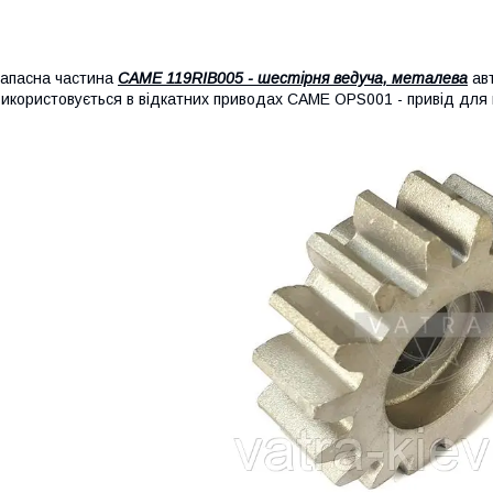
апасна частина
CAME 119RIB005 - шестірня ведуча, металева
авт
икористовується в відкатних приводах CAME OPS001 - привід для в