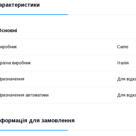
арактеристики
Основні
иробник
Came
раїна виробник
Італія
ризначення
Для відк
ризначення автоматики
Для відк
нформація для замовлення