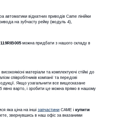
а автоматики відкатних приводів Came лінійки
ривода на зубчасту рейку (модуль 4),
119RIB005
можна придбати з нашого складу в
исокоякісні матеріали та комплектуючі стійкі до
лізм співробітників компанії та передові
 продукції. Якщо узагальнити все вищесказане
5
явно варто, і зробити це можна прямо в нашому
ся яка ціна на інші
запчастини
CAME і
купити
те, звернувшись в наш офіс за вказаними