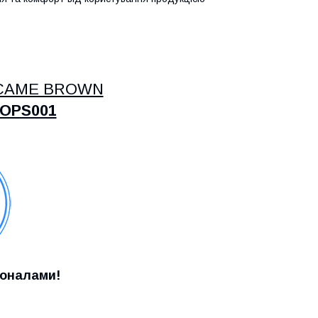
и CAME BROWN
 OPS001
ионалами!