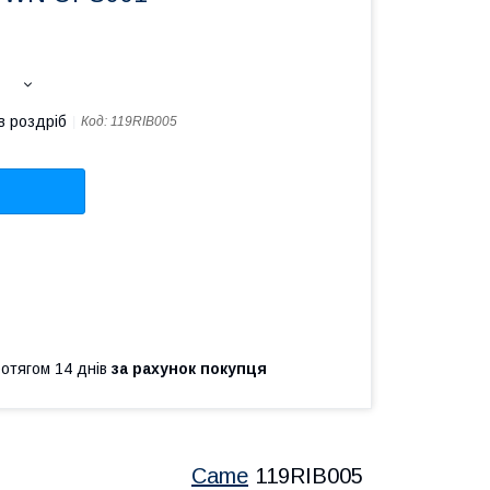
в роздріб
Код:
119RIB005
ротягом 14 днів
за рахунок покупця
Came
119RIB005