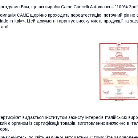
агадуємо Вам, що всі вироби Came Cancelli Automatici – "100% Зробл
омпанія CAME щорічно проходить переатестацію, поточний рік не 
ade in Italy». Цей документ гарантує високу якість продукції та з
талії.
ертифікат видається Інститутом захисту інтересів Італійських виробникі
кий є органом із сертифікації товарів, виготовлених виключно в Іт
орм.
риєднуйтесь до світу надійної автоматики. Отримуйте задоволенн