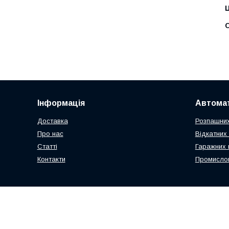
Ц
С
Інформація
Автомат
Доставка
Розпашних
Про нас
Відкатних 
Статті
Гаражних 
Контакти
Промислов