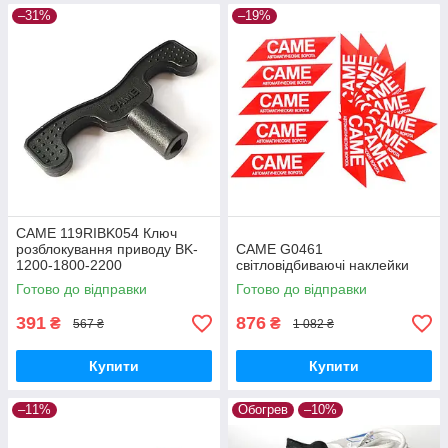
–31%
–19%
CAME 119RIBK054 Ключ
розблокування приводу BK-
CAME G0461
1200-1800-2200
світловідбиваючі наклейки
Готово до відправки
Готово до відправки
391
876
₴
₴
567 ₴
1 082 ₴
Купити
Купити
–11%
Обогрев
–10%