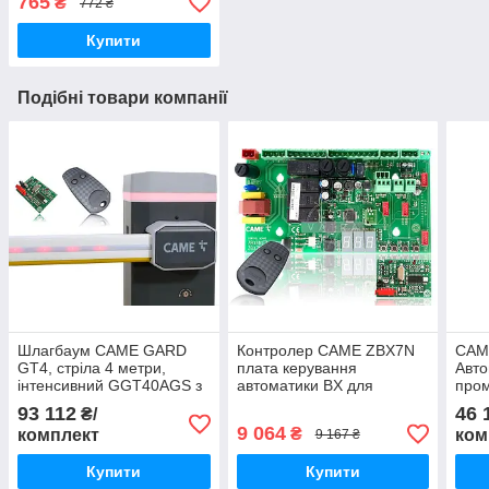
765
₴
772 ₴
Купити
Подібні товари компанії
Шлагбаум CAME GARD
Контролер CAME ZBX7N
CAME
GT4, стріла 4 метри,
плата керування
Авто
інтенсивний GGT40AGS з
автоматики BX для
про
пультом керування TOP-
відкатних воріт у комплекті
ворі
93 112
46 
₴/
432EE
з AF43S і TOP-432EE
9 064
₴
комплект
ком
9 167 ₴
Купити
Купити