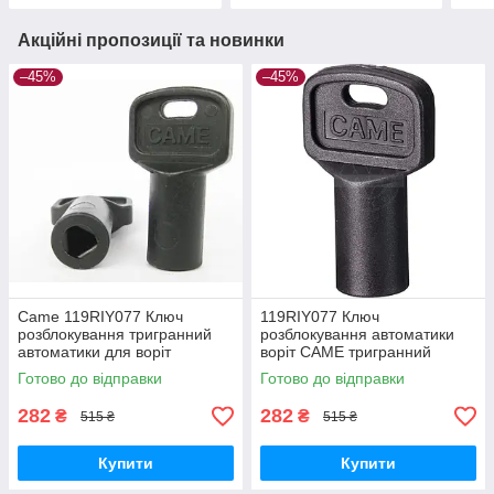
Акційні пропозиції та новинки
–45%
–45%
Came 119RIY077 Ключ
119RIY077 Ключ
розблокування тригранний
розблокування автоматики
автоматики для воріт
воріт CAME тригранний
Готово до відправки
Готово до відправки
282
282
₴
₴
515 ₴
515 ₴
Купити
Купити