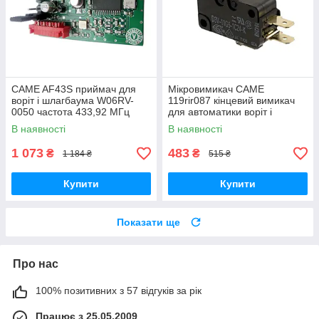
CAME AF43S приймач для
Мікровимикач CAME
воріт і шлагбаума W06RV-
119rir087 кінцевий вимикач
0050 частота 433,92 МГц
для автоматики воріт і
шлагбауму
В наявності
В наявності
1 073
483
₴
₴
1 184 ₴
515 ₴
Купити
Купити
Показати ще
Про нас
100% позитивних з 57 відгуків за рік
Працює з 25.05.2009