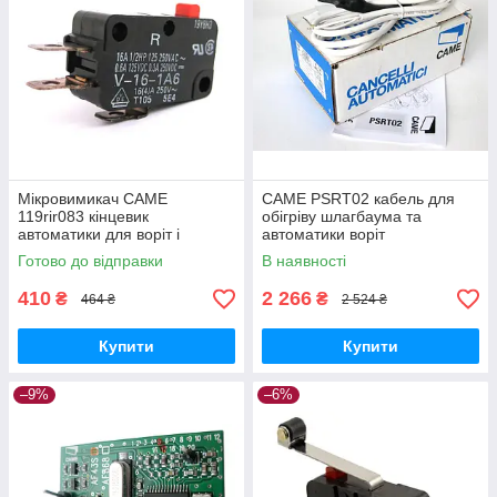
Мікровимикач CAME
CAME PSRT02 кабель для
119rir083 кінцевик
обігріву шлагбаума та
автоматики для воріт і
автоматики воріт
шлагбаум
Готово до відправки
В наявності
410
2 266
₴
₴
464 ₴
2 524 ₴
Купити
Купити
–9%
–6%