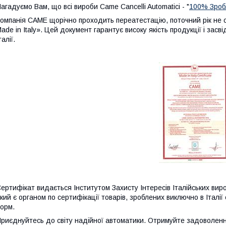
агадуємо Вам, що всі вироби Came Cancelli Automatici - "
100% Зробл
омпанія CAME щорічно проходить переатестацію, поточний рік не 
ade in Italy». Цей документ гарантує високу якість продукції і зас
талії.
ертифікат видається Інститутом Захисту Інтересів Італійських виробникі
кий є органом по сертифікації товарів, зроблених виключно в Італі
орм.
риєднуйтесь до світу надійної автоматики. Отримуйте задоволенн