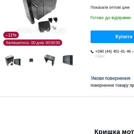
Показати оптові ціни
Готово до відправки
–11%
Купити
Залишилось
0
0
днів
0
0
0
0
0
0
+380 (44) 451-61-46
Офіс
повернення товару п
Кришка мо