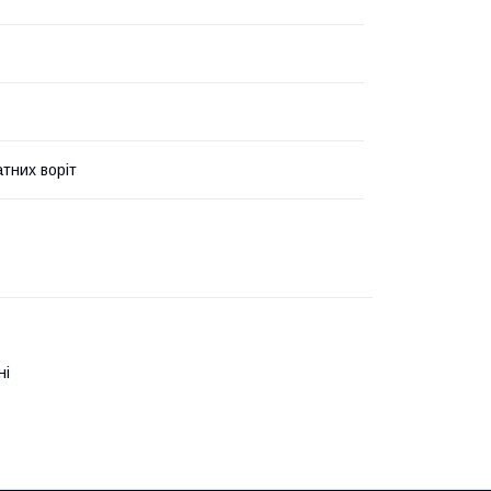
атних воріт
ні