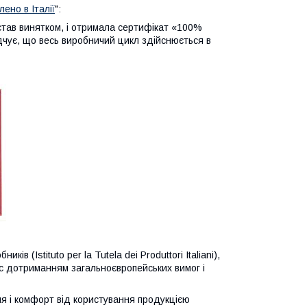
ено в Італії
":
став винятком, і отримала сертифікат «100%
відчує, що весь виробничий цикл здійснюється в
в (Istituto per la Tutela dei Produttori Italiani),
ї c дотриманням загальноєвропейських вимог і
я і комфорт від користування продукцією