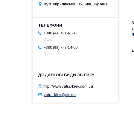
вул. Кирилівська, 86, Київ, Україна
З
Д
+380 (44) 451-61-46
4
Офіс
+380 (98) 747-14-00
Д
Офіс
http://www.vatra-kiev.com.ua
vatra-kiev@ukr.net