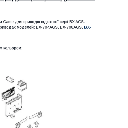
и Came для приводів відкатної серії BX AGS.
 приводах моделей: BX-704AGS, BX-708AGS,
BX-
им кольором: