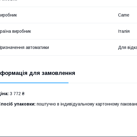
иробник
Came
раїна виробник
Італія
ризначення автоматики
Для відк
нформація для замовлення
іна:
3 772 ₴
посіб упаковки:
поштучно в індивідуальному картонному пакован