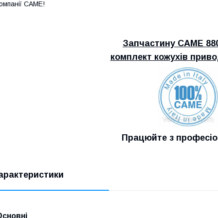
омпанії CAME!
Запчастину CAME
88
комплект кожухів прив
Працюйте з професі
арактеристики
Основні