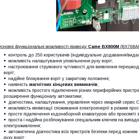
сновні функціональні можливості приводу
Came BX800M
(BX708A
контроль до 250 користувачів (індивідуальне додавання/видал
можливість налаштування уповільнення руху воріт;
настроювання струмового чутливості для виявлення перешкод 
воріт;
надійне блокування воріт у закритому положенні;
наявність
магнітних кінцевих вимикачів
;
можливість простого підключення різних периферійних пристро
розширення функціоналу автоматики;
діагностика, налаштування, управління через хмарний сервіс 
можливість мінімізації споживання електроенергії в режимі про
просте підключення кодонаборной клавіатурою або проксіміті з
проста і надійна розблокування спеціальним ключем на випад
електроживлення;
автоматична діагностика всіх пристроїв безпеки перед кожним
руху воріт;