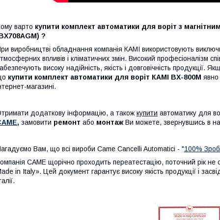
ому варто
купити комплект автоматики для воріт з магнітн
(BX708AGM) ?
ри виробництві обладнання компанія КАМІ використовують виключно 
тмосферних впливів і кліматичних змін. Високий професіоналізм співр
абезпечують високу надійність, якість і довговічність продукції. 
що
купити комплект автоматики для воріт
КАМІ BX-800M
явно 
нтернет-магазині.
тримати додаткову інформацію, а також
купити
автоматику для в
CAME
,
замовити
ремонт
або
монтаж
Ви можете, звернувшись в н
агадуємо Вам, що всі вироби Came Cancelli Automatici - "
100% Зробл
омпанія CAME щорічно проходить переатестацію, поточний рік не 
ade in Italy». Цей документ гарантує високу якість продукції і зас
талії.