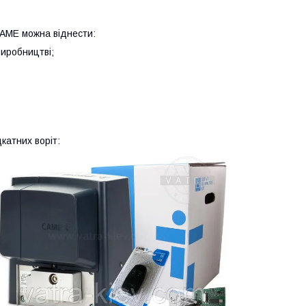
CAME можна віднести:
виробництві;
катних воріт: