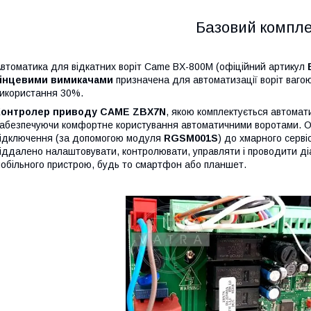
Базовий компле
втоматика для відкатних воріт Came BX-800M (офіційний артикул
кінцевими вимикачами
призначена для автоматизації воріт вагою
икористання 30%.
Контролер приводу CAME ZBX7N
, якою комплектується автомат
абезпечуючи комфортне користування автоматичними воротами. О
ідключення (за допомогою модуля
RGSM001S
) до хмарного серві
іддалено налаштовувати, контролювати, управляти і проводити діа
обільного пристрою, будь то смартфон або планшет.