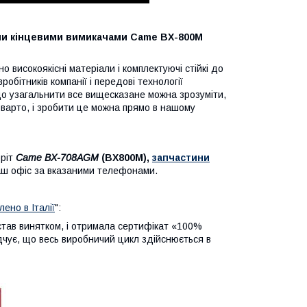
ими кінцевими вимикачами
Came BX-800M
високоякісні матеріали і комплектуючі стійкі до
обітників компанії і передові технології
Якщо узагальнити все вищесказане можна зрозуміти,
варто, і зробити це можна прямо в нашому
оріт
Came
BX-708AGM
(BX800M),
запчастини
аш офіс за вказаними телефонами.
ено в Італії
":
став винятком, і отримала сертифікат «100%
відчує, що весь виробничий цикл здійснюється в