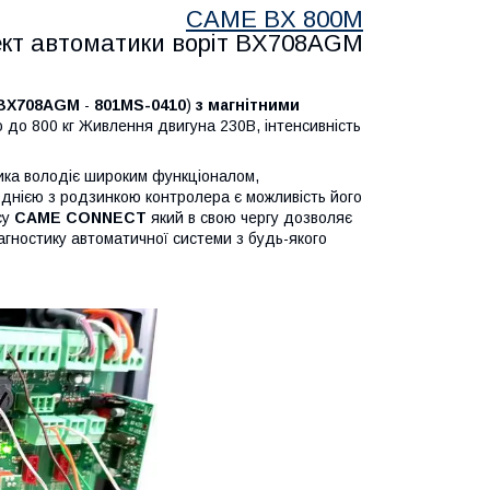
CAME BX 800M
кт автоматики воріт BX708AGM
BX708AGM
-
801MS-0410
)
з магнітними
 до 800 кг Живлення двигуна 230В, інтенсивність
ика володіє широким функціоналом,
днією з родзинкою контролера є можливість його
су
CAME CONNECT
який в свою чергу дозволяє
гностику автоматичної системи з будь-якого