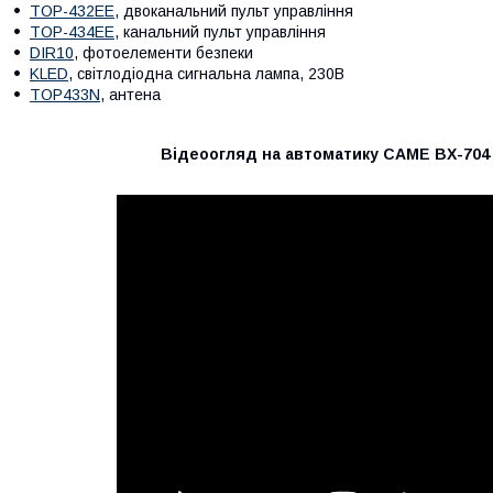
TOP-432EE
, двоканальний пульт управління
TOP-434EE
, канальний пульт управління
DIR10
, фотоелементи безпеки
KLED
, світлодіодна сигнальна лампа, 230В
TOP433N
, антена
Відеоогляд на автоматику CAME BX-704 /