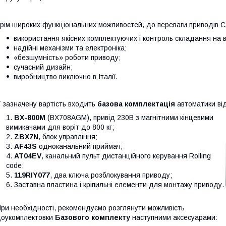
рім широких функціональних можливостей, до переваги приводів 
використання якісних комплектуючих і контроль складання на 
надійні механізми та електроніка;
«безшумність» роботи приводу;
сучасний дизайн;
виробництво виключно в Італії.
 зазначену вартість входить
базова комплектація
автоматики від
BX-800M
(BX708AGM), привід 230В з магнітними кінцевими
вимикачами для воріт до 800 кг;
ZBX7N
, блок управління;
AF43S
одноканальний приймач;
AT04EV
, канальний пульт дистанційного керування Rolling
code;
119RIY077
, два ключа розблокування приводу;
Заставна пластина і кріпильні елементи для монтажу приводу.
ри необхідності, рекомендуємо розглянути можливість
оукомплектовки
Базового комплекту
наступними аксесуарами: