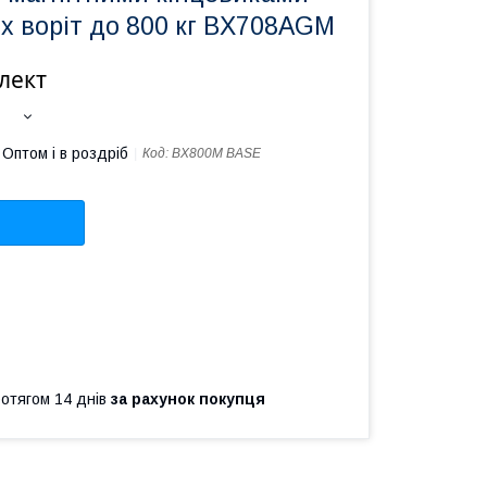
х воріт до 800 кг BX708AGM
лект
Оптом і в роздріб
Код:
BX800M BASE
ротягом 14 днів
за рахунок покупця