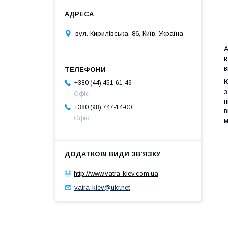
вул. Кирилівська, 86, Київ, Україна
А
в
+380 (44) 451-61-46
з
Офіс
п
+380 (98) 747-14-00
в
Офіс
м
http://www.vatra-kiev.com.ua
vatra-kiev@ukr.net