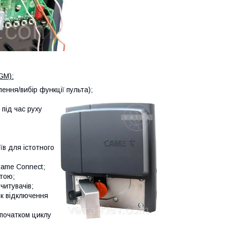
GM):
ення/вибір функції пульта);
під час руху
їв для істотного
Came Connect;
стою;
читувачів;
ок відключення
 початком циклу