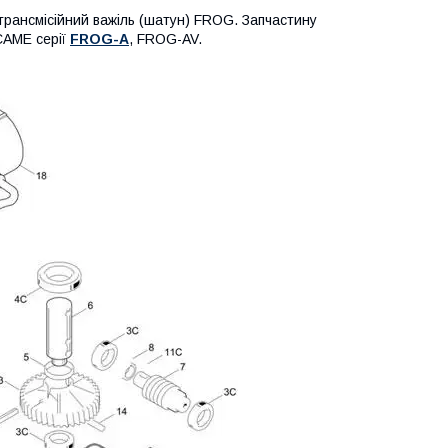
трансмісійний важіль (шатун) FROG. Запчастину
CAME серії
FROG-A
, FROG-AV.