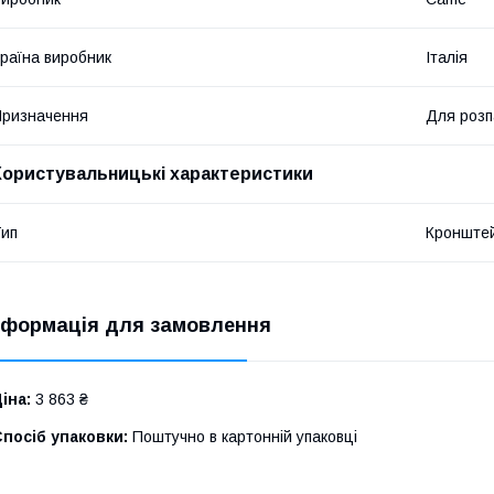
раїна виробник
Італія
ризначення
Для розп
Користувальницькі характеристики
ип
Кронште
нформація для замовлення
іна:
3 863 ₴
посіб упаковки:
Поштучно в картонній упаковці