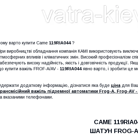
ому варто купити Came
119RIA044
?
ри виробництві обладнання компанія КАМІ використовують виключно 
тмосферних впливів і кліматичних змін. Високий професіоналізм співр
абезпечують високу надійність, якість і довговічність продукції. 
о купити важіль FROF-A/AV -
119RIA044
явно варто, і зробити це м
держати додаткову інформацію, дізнатися яка буде
ціна
для Вашо
рансмісійний важіль підземної автоматики Frog-A, Frog-AV -
а вказаними телефонами.
CAME
119RIA0
ШАТУН FROG-A