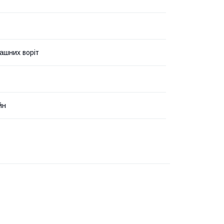
ашних воріт
йн