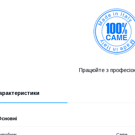
Працюйте з професіо
арактеристики
Основні
иробник
Came