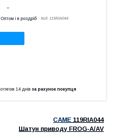
Оптом і в роздріб
Код:
119RIA044
ротягом 14 днів
за рахунок покупця
CAME
119RIA044
Шатун приводу FROG-A/AV