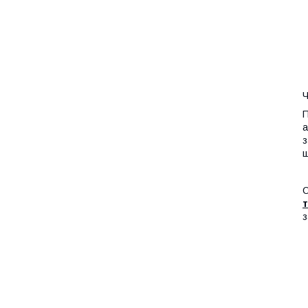
Ч
П
а
з
щ
О
т
з