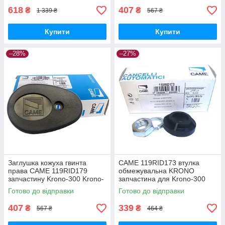
618
407
₴
₴
1 339 ₴
567 ₴
Купити
Купити
–28%
–27%
Заглушка кожуха гвинта
CAME 119RID173 втулка
права CAME 119RID179
обмежувальна KRONO
запчастину Krono-300 Krono-
запчастина для Krono-300
310 запчастину
Krono-310
Готово до відправки
Готово до відправки
407
339
₴
₴
567 ₴
464 ₴