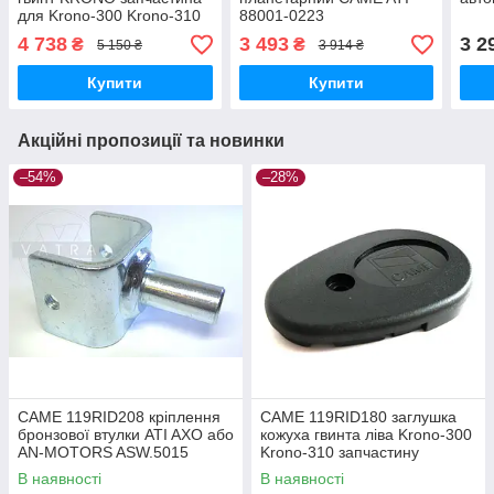
для Krono-300 Krono-310
88001-0223
4 738
3 493
3 2
₴
₴
5 150 ₴
3 914 ₴
Купити
Купити
Акційні пропозиції та новинки
–54%
–28%
CAME 119RID208 кріплення
CAME 119RID180 заглушка
бронзової втулки ATI AXO або
кожуха гвинта ліва Krono-300
AN-MOTORS ASW.5015
Krono-310 запчастину
В наявності
В наявності