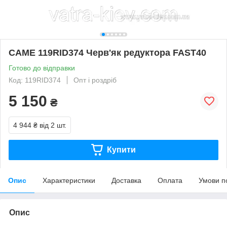
CAME 119RID374 Черв'як редуктора FAST40
Готово до відправки
Код: 119RID374
Опт і роздріб
5 150
₴
4 944 ₴
від 2 шт.
Купити
Опис
Характеристики
Доставка
Оплата
Умови п
Опис