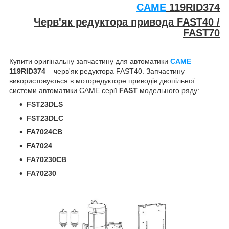
CAME
119RID374
Черв'як редуктора привода FAST40 /
FAST70
Купити оригінальну запчастину для автоматики
CAME
119RID374
– черв'як редуктора FAST40. Запчастину
використовується в моторедукторе приводів двопільної
системи автоматики CAME серії
FAST
модельного ряду:
FST23DLS
FST23DLC
FA7024CB
FA7024
FA70230CB
FA70230