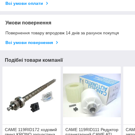
Всі умови оплати
Умови повернення
Повернення товару впродовж 14 днів за рахунок покупця
Всі умови повернення
Подібні товари компанії
CAME 119RID172 ходовий
CAME 119RID111 Редуктор
CAM
гвинт KRONO запчастина
планетарний CAME ATI
авто