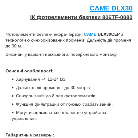
CAME DLX30
ІК фотоелементи безпеки 806TF-0080
Фотоелементи безпеки інфра-червоні
CAME
DLX30CEP
з
технологією синхронізованих променів. Дальність дії променя
до 30 м.
Виконані у варіанті накладного, поверхневого монтажу.
Основні особливості:
Харчування ~/=12-24 В$;
Дальність дії променя - до 30 метрів;
Синхронізація до 8 пар фотоелементів;
Функция фильтрации от ложных срабатываний;
Могут использоваться в качестве устройства
управления;
Габаритные размеры: