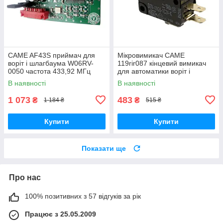
CAME AF43S приймач для
Мікровимикач CAME
воріт і шлагбаума W06RV-
119rir087 кінцевий вимикач
0050 частота 433,92 МГц
для автоматики воріт і
шлагбауму
В наявності
В наявності
1 073
483
₴
₴
1 184 ₴
515 ₴
Купити
Купити
Показати ще
Про нас
100% позитивних з 57 відгуків за рік
Працює з 25.05.2009