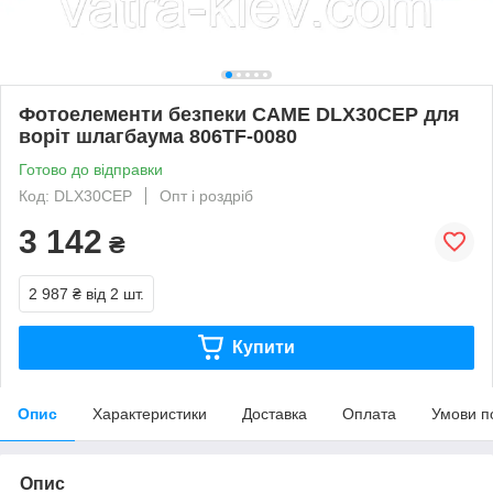
Фотоелементи безпеки CAME DLX30CEP для
воріт шлагбаума 806TF-0080
Готово до відправки
Код: DLX30CEP
Опт і роздріб
3 142
₴
2 987 ₴
від 2 шт.
Купити
Опис
Характеристики
Доставка
Оплата
Умови п
Опис