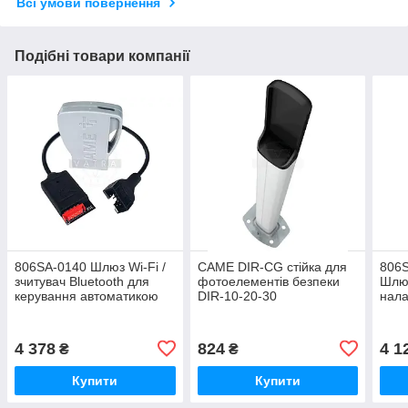
Всі умови повернення
Подібні товари компанії
806SA-0140 Шлюз Wi-Fi /
CAME DIR-CG стійка для
806
зчитувач Bluetooth для
фотоелементів безпеки
Шлюз
керування автоматикою
DIR-10-20-30
нала
CAME
КАМ
4 378
824
4 1
₴
₴
Купити
Купити