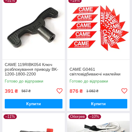
–31%
–19%
CAME 119RIBK054 Ключ
розблокування приводу BK-
CAME G0461
1200-1800-2200
світловідбиваючі наклейки
Готово до відправки
Готово до відправки
391
876
₴
₴
567 ₴
1 082 ₴
Купити
Купити
–11%
Обогрев
–10%