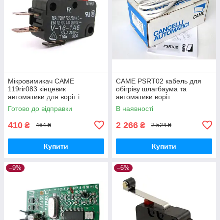
Мікровимикач CAME
CAME PSRT02 кабель для
119rir083 кінцевик
обігріву шлагбаума та
автоматики для воріт і
автоматики воріт
шлагбаум
Готово до відправки
В наявності
410
2 266
₴
₴
464 ₴
2 524 ₴
Купити
Купити
–9%
–6%