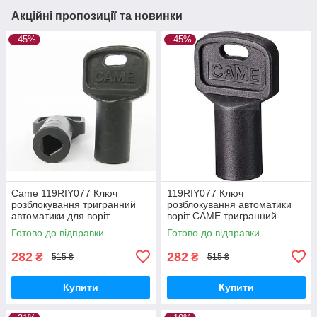
Акційні пропозиції та новинки
–45%
–45%
Came 119RIY077 Ключ
119RIY077 Ключ
розблокування тригранний
розблокування автоматики
автоматики для воріт
воріт CAME тригранний
Готово до відправки
Готово до відправки
282
282
₴
₴
515 ₴
515 ₴
Купити
Купити