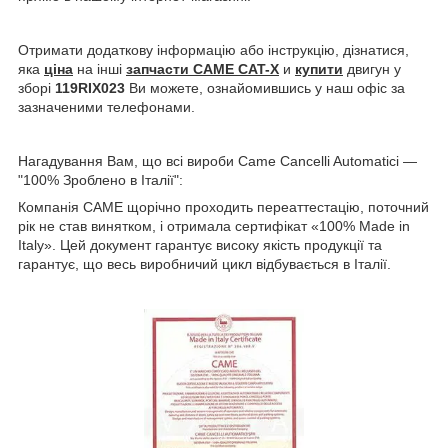
Отримати додаткову інформацію або інструкцію, дізнатися,
яка
ціна
на інші
запчасти CAME CAT-X
и
купити
двигун у
зборі
119RIX023
Ви можете, ознайомившись у наш офіс за
зазначеними телефонами.
Нагадування Вам, що всі вироби Came Cancelli Automatici —
"100% Зроблено в Італії":
Компанія CAME щорічно проходить переаттестацію, поточний
рік не став винятком, і отримала сертифікат «100% Made in
Italy». Цей документ гарантує високу якість продукції та
гарантує, що весь виробничий цикл відбувається в Італії.