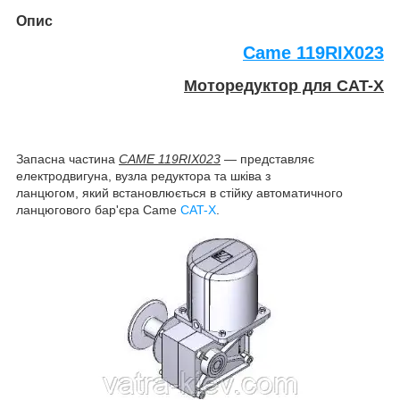
Опис
Came
119
RIX023
Моторедуктор для CAT-X
Запасна частина
CAME 119RIX023
— представляє
електродвигуна, вузла редуктора та шківа з
ланцюгом, який встановлюється в стійку автоматичного
ланцюгового бар'єра Came
CAT-X
.