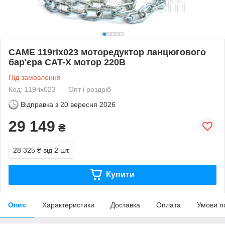
CAME 119rix023 моторедуктор ланцюгового
бар'єра CAT-X мотор 220В
Під замовлення
Код: 119rix023
Опт і роздріб
Відправка з
20 вересня 2026
29 149
₴
28 325 ₴
від 2 шт.
Купити
Опис
Характеристики
Доставка
Оплата
Умови п