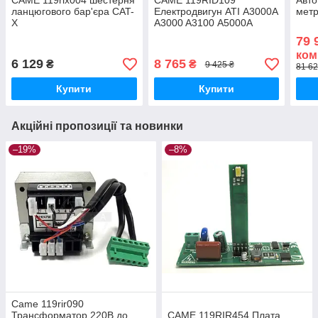
CAME 119rix004 шестерня
CAME 119RID109
Авто
ланцюгового бар'єра CAT-
Електродвигун ATI А3000А
мет
X
A3000 A3100 А5000А
A5000 A5100
79 
ком
6 129
8 765
₴
₴
9 425 ₴
81 62
Купити
Купити
Акційні пропозиції та новинки
–19%
–8%
Came 119rir090
Трансформатор 220В до
CAME 119RIR454 Плата