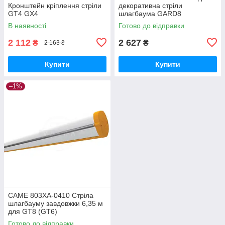
Кронштейн кріплення стріли
декоративна стріли
GT4 GX4
шлагбаума GARD8
запчастина для шлагбаума
В наявності
Готово до відправки
2 112
2 627
₴
₴
2 163 ₴
Купити
Купити
–1%
CAME 803XA-0410 Стріла
шлагбауму завдовжки 6,35 м
для GT8 (GT6)
Готово до відправки