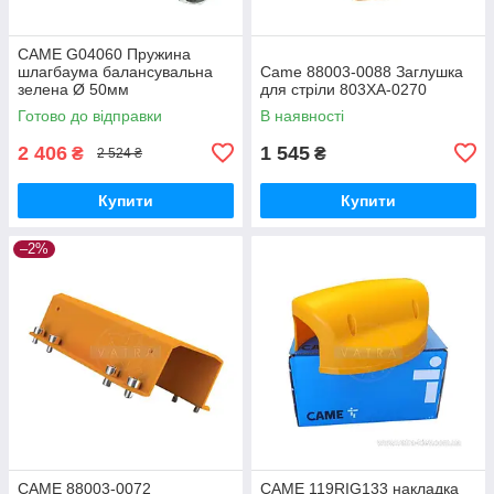
CAME G04060 Пружина
шлагбаума балансувальна
Came 88003-0088 Заглушка
зелена Ø 50мм
для стріли 803XA-0270
Готово до відправки
В наявності
2 406
1 545
₴
₴
2 524 ₴
Купити
Купити
–2%
CAME 88003-0072
CAME 119RIG133 накладка