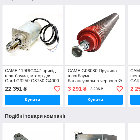
CAME 119RIG047 привід
CAME G06080 Пружина
CAM
шлагбаума, мотор для
шлагбаума
шест
Gard G3250 G3750 G4000
балансувальна червона Ø
GAR
G4040 G6000 G6500
55мм
ориг
22 351
3 291
2 2
₴
₴
3 296 ₴
G2080
G404
G60
Купити
Купити
Подібні товари компанії