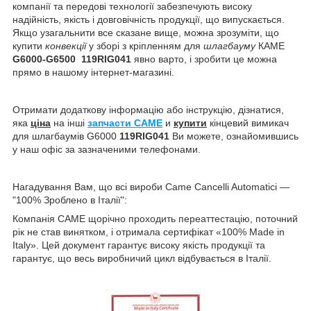
компанії та передові технології забезпечують високу
надійність, якість і довговічність продукції, що випускається.
Якщо узагальнити все сказане вище, можна зрозуміти, що
купити
конвекції
у зборі з кріпленням для
шлагбауму
КАМЕ
G6000-G6500
119RIG041
явно варто, і зробити це можна
прямо в нашому інтернет-магазині.
Отримати додаткову інформацію або інструкцію, дізнатися,
яка
ціна
на інші
запчасти CAME
и
купити
кінцевий вимикач
для шлагбаумів G6000
119RIG041
Ви можете, ознайомившись
у наш офіс за зазначеними телефонами.
Нагадування Вам, що всі вироби Came Cancelli Automatici —
"100% Зроблено в Італії":
Компанія CAME щорічно проходить переаттестацію, поточний
рік не став винятком, і отримала сертифікат «100% Made in
Italy». Цей документ гарантує високу якість продукції та
гарантує, що весь виробничий цикл відбувається в Італії.