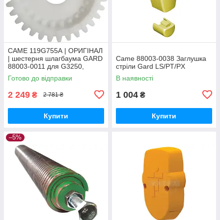
CAME 119G755А | ОРИГІНАЛ
| шестерня шлагбаума GARD
Came 88003-0038 Заглушка
88003-0011 для G3250,
стріли Gard LS/PT/PX
G4040, G6500, G4000, G6000
Готово до відправки
В наявності
2 249
1 004
₴
₴
2 781 ₴
Купити
Купити
–5%