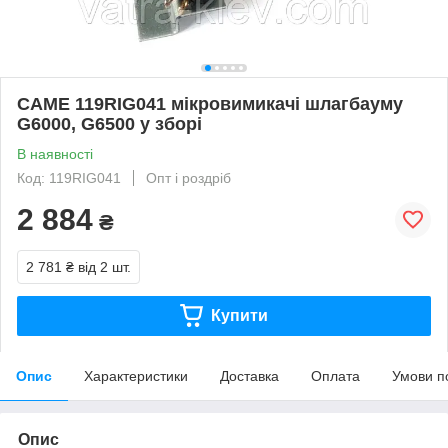
CAME 119RIG041 мікровимикачі шлагбауму
G6000, G6500 у зборі
В наявності
Код: 119RIG041
Опт і роздріб
2 884
₴
2 781 ₴
від 2 шт.
Купити
Опис
Характеристики
Доставка
Оплата
Умови п
Опис