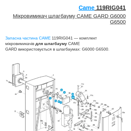
Came
119
RIG041
Мікровимикач шлагбауму CAME GARD G6000
G6500
Запасна частина CAME
119RIG041 — комплект
мікровимикачів
для шлагбауму
CAME
GARD
використовується в шлагбаумах:
G6000 G6500.