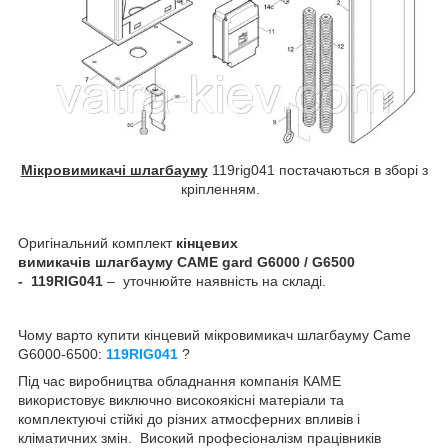
Мікровимикачі шлагбауму
119rig041 постачаються в зборі з
кріпленням.
Оригінальний комплект
кінцевих
вимикачів шлагбауму CAME gard G6000 / G6500
-
119
RIG041
– уточнюйте наявність на складі.
Чому варто купити кінцевий мікровимикач шлагбауму Came
G6000-6500:
119RIG041
?
Під час виробництва обладнання компанія КАМЕ
використовує виключно високоякісні матеріали та
комплектуючі стійкі до різних атмосферних впливів і
кліматичних змін. Високий професіоналізм працівників