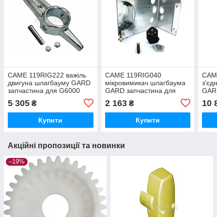
CAME 119RIG222 важіль
CAME 119RIG040
CAM
двигуна шлагбауму GARD
мікровимикач шлагбаума
з'єд
запчастина для G6000
GARD запчастина для
GAR
G6500 G5000
G4000 G3250 G3750
G60
5 305
2 163
10 
₴
₴
Купити
Купити
Акційні пропозиції та новинки
–19%