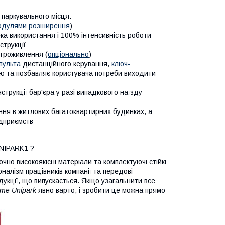
 паркувального місця.
одулями розширення
)
ка використання і 100% інтенсивність роботи
струкції
ктроживлення (
опціонально
)
пульта
дистанційного керування,
ключ-
ою та позбавляє користувача потреби виходити
трукції бар'єра у разі випадкового наїзду
ня в житлових багатоквартирних будинках, а
ідприємств
NIPARK1 ?
но високоякісні матеріали та комплектуючі стійкі
налізм працівників компанії та передові
родукції, що випускається. Якщо узагальнити все
me Unipark
явно варто, і зробити це можна прямо