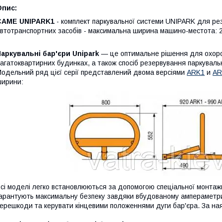
Опис:
CAME UNIPARK1
- комплект паркувальної системи UNIPARK для р
втотранспортних засобів - максимальна ширина машино-местота: 2
аркувальні бар'єри Unipark
— це оптимальне рішення для охоро
агатоквартирних будинках, а також спосіб резервування паркувальн
одельний ряд цієї серії представлений двома версіями
ARK1
и
AR
ирини:
сі моделі легко встановлюються за допомогою спеціальної монтаж
арантують максимальну безпеку завдяки вбудованому ампераметри
ерешкоди та керувати кінцевими положеннями дуги бар'єра. За ная