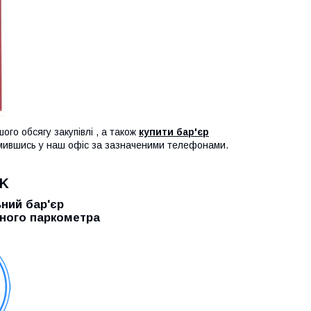
го обсягу закупівлі , а також
купити бар'єр
мившись у наш офіс за зазначеними телефонами.
RK
ний бар'єр
ьного паркометра