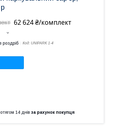
ip
62 624 ₴/комплект
лект
в роздріб
Код:
UNIPARK 1-4
ротягом 14 днів
за рахунок покупця