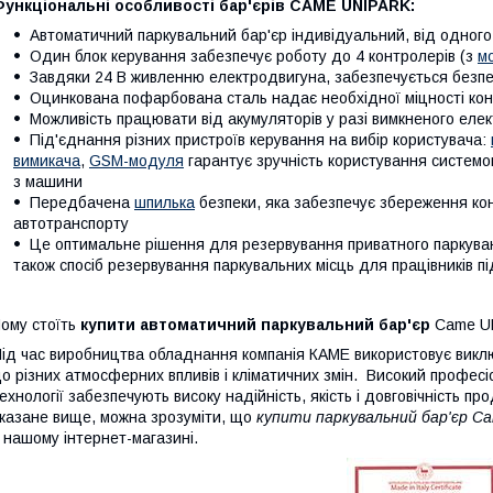
Функціональні особливості бар'єрів CAME UNIPARK:
Автоматичний паркувальний бар'єр індивідуальний, від одного
Один блок керування забезпечує роботу до 4 контролерів (з
м
Завдяки 24 В живленню електродвигуна, забезпечується безпе
Оцинкована пофарбована сталь надає необхідної міцності кон
Можливість працювати від акумуляторів у разі вимкненого еле
Під'єднання різних пристроїв керування на вибір користувача:
вимикача
,
GSM-модуля
гарантує зручність користування систем
з машини
Передбачена
шпилька
безпеки, яка забезпечує збереження конс
автотранспорту
Це оптимальне рішення для резервування приватного паркуван
також спосіб резервування паркувальних місць для працівників п
ому стоїть
купити автоматичний паркувальний бар'єр
Came U
ід час виробництва обладнання компанія КАМЕ використовує виключ
о різних атмосферних впливів і кліматичних змін. Високий професіо
ехнології забезпечують високу надійність, якість і довговічність п
казане вище, можна зрозуміти, що
купити паркувальний бар'єр Ca
 нашому інтернет-магазині.