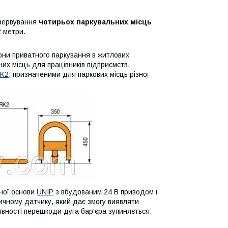
езервування
чотирьох паркувальних місць
 метри.
ни приватного паркування в житлових
их місць для працівників підприємств.
K2
, призначеними для паркових місць різної
ної основи
UNIP
з вбудованим 24 В приводом і
чному датчику, який дає змогу виявляти
вності перешкоди дуга бар'єра зупиняється.