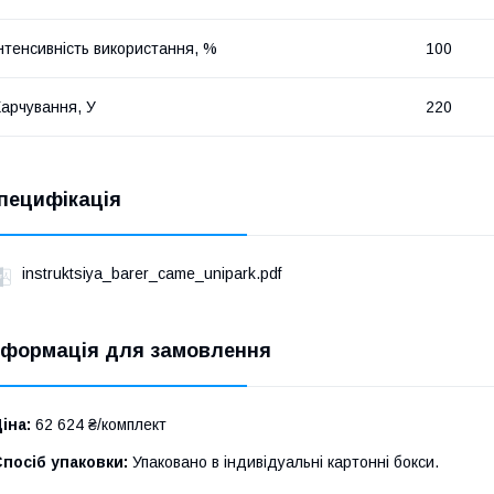
нтенсивність використання, %
100
арчування, У
220
пецифікація
instruktsiya_barer_came_unipark.pdf
нформація для замовлення
іна:
62 624 ₴/комплект
посіб упаковки:
Упаковано в індивідуальні картонні бокси.