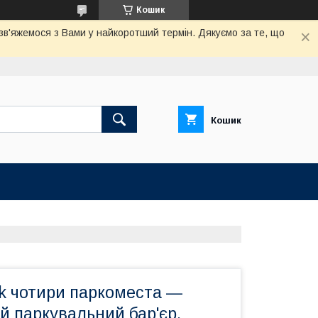
Кошик
 зв'яжемося з Вами у найкоротший термін. Дякуємо за те, що
Кошик
k чотири паркоместа —
й паркувальний бар'єр,