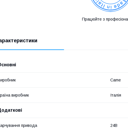
Працюйте з професіона
арактеристики
Основні
иробник
Came
раїна виробник
Італія
Додаткові
арчування привода
24В