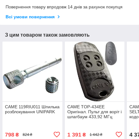
Повернення товару впродовж 14 днів за рахунок покупця
Всі умови повернення
З цим товаром також замовляють
CAME 119RIU011 Шпилька
CAME TOP-434EE
CAM
розблокування UNIPARK
Оригінал. Пульт для воріт і
SEL
шлагбаум 433,92 МГц
кодо
безп
433.
798
1 391
4 3
₴
₴
824 ₴
1 442 ₴