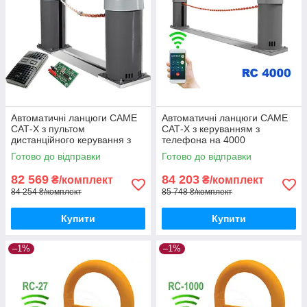
Автоматичні ланцюги CAME
Автоматичні ланцюги CAME
САТ-X з пультом
САТ-X з керуванням з
дистанційного керування з
телефона на 4000
захистом від копіювання
користувачів
Готово до відправки
Готово до відправки
TWIN
82 569
84 203
₴/комплект
₴/комплект
84 254 ₴/комплект
85 748 ₴/комплект
Купити
Купити
–1%
–1%