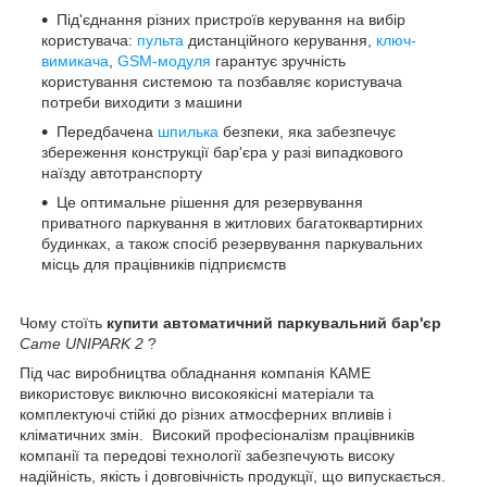
Під'єднання різних пристроїв керування на вибір
користувача:
пульта
дистанційного керування,
ключ-
вимикача
,
GSM-модуля
гарантує зручність
користування системою та позбавляє користувача
потреби виходити з машини
Передбачена
шпилька
безпеки, яка забезпечує
збереження конструкції бар'єра у разі випадкового
наїзду автотранспорту
Це оптимальне рішення для резервування
приватного паркування в житлових багатоквартирних
будинках, а також спосіб резервування паркувальних
місць для працівників підприємств
Чому стоїть
купити автоматичний паркувальний бар'єр
Came UNIPARK 2
?
Під час виробництва обладнання компанія КАМЕ
використовує виключно високоякісні матеріали та
комплектуючі стійкі до різних атмосферних впливів і
кліматичних змін. Високий професіоналізм працівників
компанії та передові технології забезпечують високу
надійність, якість і довговічність продукції, що випускається.