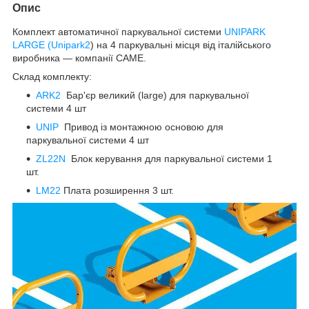
Опис
Комплект автоматичної паркувальної системи
UNIPARK
LARGE (Unipark2
) на 4 паркувальні місця від італійського
виробника — компанії CAME.
Склад комплекту:
ARK2
Бар'єр великий (large) для паркувальної
системи 4 шт
UNIP
Привод із монтажною основою для
паркувальної системи 4 шт
ZL22N
Блок керування для паркувальної системи 1
шт.
LM22
Плата розширення 3 шт.