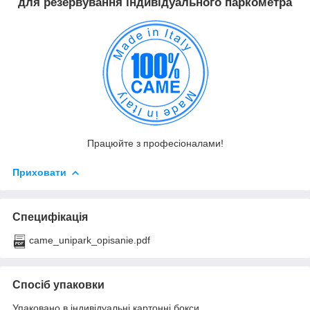
для резервування індивідуального паркометра
Працюйте з професіоналами!
Приховати
Специфікація
came_unipark_opisanie.pdf
Спосіб упаковки
Упаковано в індивідуальні картонні бокси.