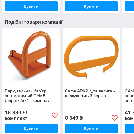
Купити
Купити
Подібні товари компанії
Паркувальний бар'єр
Came ARK2 дуга велика -
CAME
автоматичний CAME
паркувальний бар'єр
пар
Unipark Ark1 - комплект
авто
малий
парк
комп
18 386
41 
₴/
8 549
₴
комплект
ком
Купити
Купити