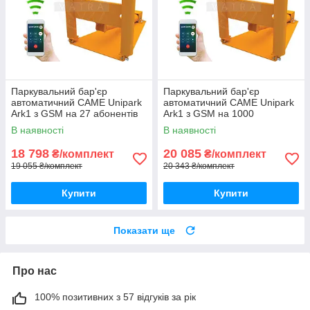
Паркувальний бар'єр
Паркувальний бар'єр
автоматичний CAME Unipark
автоматичний CAME Unipark
Ark1 з GSM на 27 абонентів
Ark1 з GSM на 1000
абонентів
В наявності
В наявності
18 798
20 085
₴/комплект
₴/комплект
19 055 ₴/комплект
20 343 ₴/комплект
Купити
Купити
Показати ще
Про нас
100% позитивних з 57 відгуків за рік