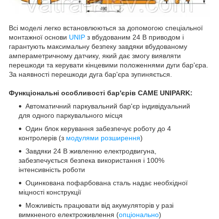
Всі моделі легко встановлюються за допомогою спеціальної
монтажної основи
UNIP
з вбудованим 24 В приводом і
гарантують максимальну безпеку завдяки вбудованому
ампераметричному датчику, який дає змогу виявляти
перешкоди та керувати кінцевими положеннями дуги бар'єра.
За наявності перешкоди дуга бар'єра зупиняється.
Функціональні особливості бар'єрів CAME UNIPARK:
Автоматичний паркувальний бар'єр індивідуальний
для одного паркувального місця
Один блок керування забезпечує роботу до 4
контролерів (з
модулями розширення
)
Завдяки 24 В живленню електродвигуна,
забезпечується безпека використання і 100%
інтенсивність роботи
Оцинкована пофарбована сталь надає необхідної
міцності конструкції
Можливість працювати від акумуляторів у разі
вимкненого електроживлення (
опціонально
)