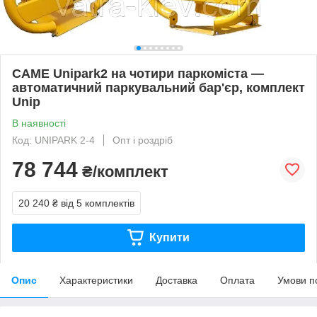
CAME Unipark2 на чотири паркоміста —
автоматичний паркувальний бар'єр, комплект
Unip
В наявності
Код: UNIPARK 2-4
Опт і роздріб
78 744
₴/комплект
20 240 ₴
від 5 комплектів
Купити
Опис
Характеристики
Доставка
Оплата
Умови п