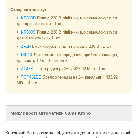
Склад комплекту:
KR300D
Привід 230 В лінійний, що самоблокується
для правої стулки - 1 шт
KR300S
Привід 230 В лінійний, що самоблокується
для лівої стулки - 1 шт
ZF1N
Блок керування для приводів 230 В - 1 шт
DIR10
Фотоелементи/передавач, приймач/накладні,
дальність 10 м - 1 комплект
AF43S
Плата-радіоприймач 433.92 МГц - 1 шт
TOP432EE
Брелок-передавач 2-х канальний 433.92
МГц -
4 шт
Можливості автоматики Came Krono
Керуючий блок дозволяє підключати до автоматики додаткові