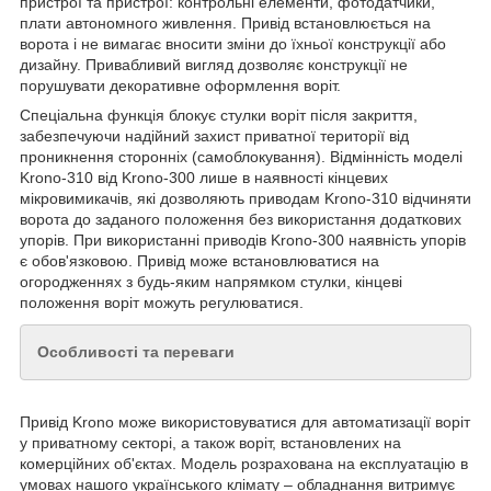
пристрої та пристрої: контрольні елементи, фотодатчики,
плати автономного живлення. Привід встановлюється на
ворота і не вимагає вносити зміни до їхньої конструкції або
дизайну. Привабливий вигляд дозволяє конструкції не
порушувати декоративне оформлення воріт.
Спеціальна функція блокує стулки воріт після закриття,
забезпечуючи надійний захист приватної території від
проникнення сторонніх (самоблокування). Відмінність моделі
Krono-310 від Krono-300 лише в наявності кінцевих
мікровимикачів, які дозволяють приводам Krono-310 відчиняти
ворота до заданого положення без використання додаткових
упорів. При використанні приводів Krono-300 наявність упорів
є обов'язковою. Привід може встановлюватися на
огородженнях з будь-яким напрямком стулки, кінцеві
положення воріт можуть регулюватися.
Особливості та переваги
Привід Krono може використовуватися для автоматизації воріт
у приватному секторі, а також воріт, встановлених на
комерційних об'єктах. Модель розрахована на експлуатацію в
умовах нашого українського клімату – обладнання витримує