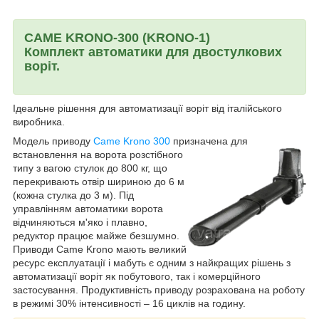
CAME KRONO-300 (KRONO-1)
Комплект автоматики для двостулкових
воріт.
Ідеальне рішення для автоматизації воріт від італійського
виробника.
Модель приводу
Came Krono 300
призначена для
встановлення на ворота
розстібного
типу з вагою стулок до 800 кг, що
перекривають отвір шириною до 6 м
(кожна стулка до 3 м). Під
управлінням автоматики ворота
відчиняються м'яко і плавно,
редуктор працює майже безшумно.
Приводи Came Krono мають великий
ресурс експлуатації і мабуть є одним з найкращих рішень з
автоматизації воріт як побутового, так і комерційного
застосування. Продуктивність приводу розрахована на роботу
в режимі 30% інтенсивності – 16 циклів на годину.