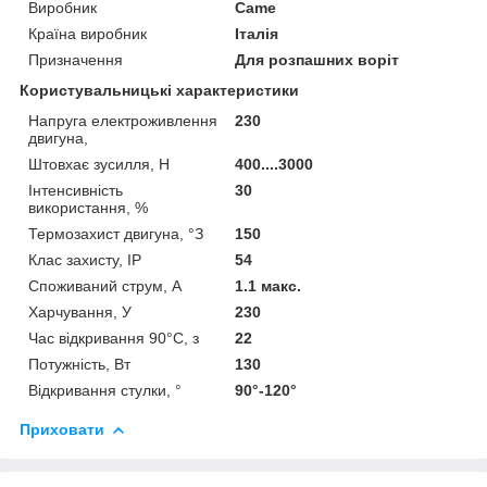
Виробник
Came
Країна виробник
Італія
Призначення
Для розпашних воріт
Користувальницькі характеристики
Напруга електроживлення
230
двигуна,
Штовхає зусилля, Н
400....3000
Інтенсивність
30
використання, %
Термозахист двигуна, °З
150
Клас захисту, IP
54
Споживаний струм, А
1.1 макс.
Харчування, У
230
Час відкривання 90°С, з
22
Потужність, Вт
130
Відкривання стулки, °
90°-120°
Приховати