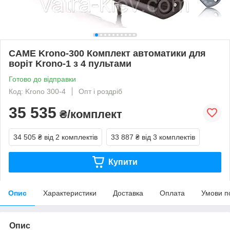
CAME Krono-300 Комплект автоматики для
воріт Krono-1 з 4 пультами
Готово до відправки
Код: Krono 300-4
Опт і роздріб
35 535
₴/комплект
34 505 ₴
від 2 комплектів
33 887 ₴
від 3 комплектів
Купити
Опис
Характеристики
Доставка
Оплата
Умови п
Опис