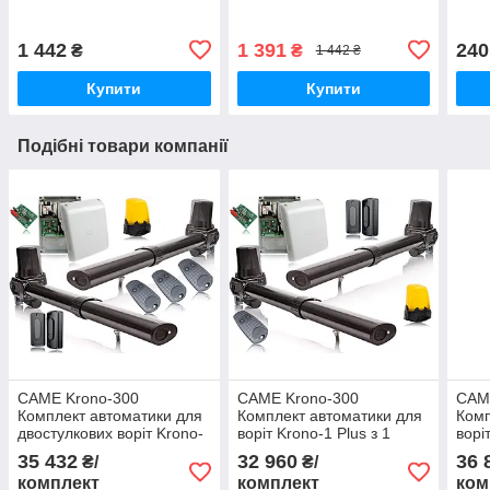
1 442
1 391
240
₴
₴
1 442 ₴
Купити
Купити
Подібні товари компанії
CAME Krono-300
CAME Krono-300
CAM
Комплект автоматики для
Комплект автоматики для
Комп
двостулкових воріт Krono-
воріт Krono-1 Plus з 1
ворі
1 Plus з 3 пультами
пультом
пуль
35 432
32 960
36 
₴/
₴/
комплект
комплект
ком