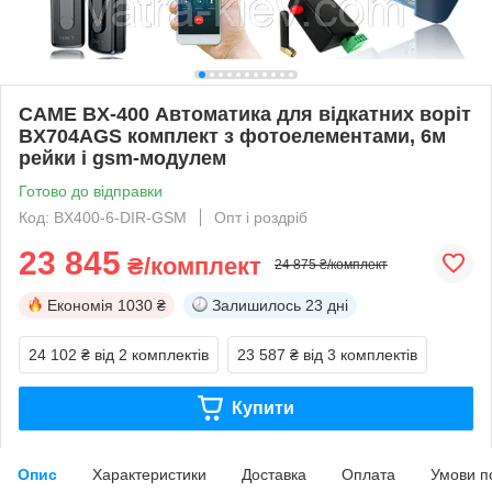
CAME BX-400 Автоматика для відкатних воріт
BX704AGS комплект з фотоелементами, 6м
рейки і gsm-модулем
Готово до відправки
Код: BX400-6-DIR-GSM
Опт і роздріб
23 845
₴/комплект
24 875 ₴/комплект
Економія
1030 ₴
Залишилось
23 дні
24 102 ₴
від 2 комплектів
23 587 ₴
від 3 комплектів
Купити
Опис
Характеристики
Доставка
Оплата
Умови п