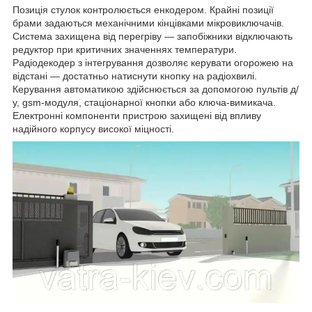
Позиція стулок контролюється енкодером. Крайні позиції
брами задаються механічними кінцівками мікровиключачів.
Система захищена від перегріву — запобіжники відключають
редуктор при критичних значеннях температури.
Радіодекодер з інтегрування дозволяє керувати огорожею на
відстані — достатньо натиснути кнопку на радіохвилі.
Керування автоматикою здійснюється за допомогою пультів д/
у, gsm-модуля, стаціонарної кнопки або ключа-вимикача.
Електронні компоненти пристрою захищені від впливу
надійного корпусу високої міцності.