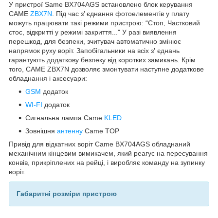
У пристрої Same BX704AGS встановлено блок керування
CAME
ZBX7N
. Під час з’ єднання фотоелементів у плату
можуть працювати такі режими пристрою: “Стоп, Частковий
стос, відкритті у режимі закриття..." У разі виявлення
перешкод, для безпеки, зчитувач автоматично змінює
напрямок руху воріт. Запобігальники на всіх з' єднань
гарантують додаткову безпеку від коротких замикань. Крім
того, CAME ZBX7N дозволяє змонтувати наступне додаткове
обладнання і аксесуари:
GSM
додаток
WI-FI
додаток
Сигнальна лампа Came
KLED
Зовнішня
антенну
Came TOP
Привід для відкатних воріт Came BX704AGS обладнаний
механічним кінцевим вимикачем, який реагує на пересування
конвів, прикріплених на рейці, і виробляє команду на зупинку
воріт.
Габаритні розміри пристрою