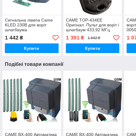
Сигнальна лампа Came
CAME TOP-434EE
CAM
KLED 230В для воріт
Оригінал. Пульт для воріт і
ворі
шлагбаума
шлагбаум 433,92 МГц
0050
1 442
1 391
1 0
₴
₴
1 442 ₴
Купити
Купити
Подібні товари компанії
CAME BX-400 Автоматика
CAME BX-400 Автоматика
CAM