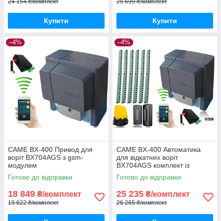
24 154 ₴/комплект
25 699 ₴/комплект
Купити
Купити
–4%
–4%
CAME BX-400 Привод для
CAME BX-400 Автоматика
воріт BX704AGS з gsm-
для відкатних воріт
модулем
BX704AGS комплект із
лампою, фотоелементами, 6
Готово до відправки
Готово до відправки
м рейки та gsm-модулем
18 849
25 235
₴/комплект
₴/комплект
19 622 ₴/комплект
26 265 ₴/комплект