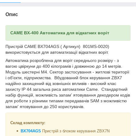
Опис
CAME
BX
-400 Автоматика для відкатних воріт
Пристрій CAME BX704AGS ( Артикул) 801MS-0020)
використовується для автоматизації відкатних воріт.
Автоматика розроблена для воріт середнього розміру - з
вагою цвіркуни до 400 кілограмів і довжиною до 14 метрів.
Модуль шестерні M4. Сектор застосування - житлові території
і об'єкти, підприємства. Вбудований блок керування ZBX7
надійно захищений від зовнішніх впливів - високий клас
захисту IP 44 загальна риса автоматики Came. Стандартний
набір функцій, можливість запам' ятовування декодером кодів
для роботи з різними типами передавачів SAM з можливістю
запам' ятовування до 250 користувачів.
Склад комплекту:
BX
704
AGS
Пристрій з блоком керування ZBX7N