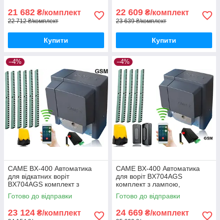
21 682
22 609
₴/комплект
₴/комплект
22 712 ₴/комплект
23 639 ₴/комплект
Купити
Купити
–4%
–4%
CAME BX-400 Автоматика
CAME BX-400 Автоматика
для відкатних воріт
для воріт BX704AGS
BX704AGS комплект з
комплект з лампою,
лампою, 6м рейки і gsm-
фотоелементами, 5м рейки і
Готово до відправки
Готово до відправки
модулем
gsm-модулем
23 124
24 669
₴/комплект
₴/комплект