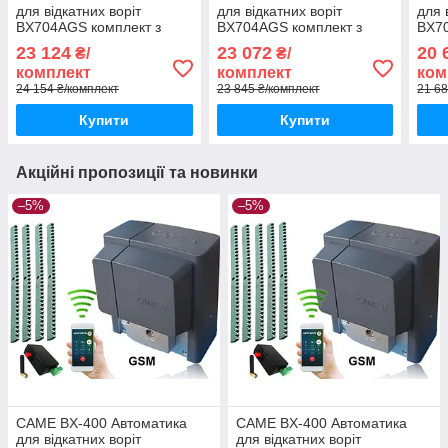
для відкатних воріт
для відкатних воріт
для 
BX704AGS комплект з
BX704AGS комплект з
BX70
лампою, 6м рейки і gsm-
фотоелементами, 5м
рейк
23 124
23 072
20 
₴/
₴/
модулем
рейки і gsm-модулем
комплект
комплект
ком
24 154 ₴/комплект
23 845 ₴/комплект
21 68
Купити
Купити
Акційні пропозиції та новинки
–5%
–5%
CAME BX-400 Автоматика
CAME BX-400 Автоматика
для відкатних воріт
для відкатних воріт