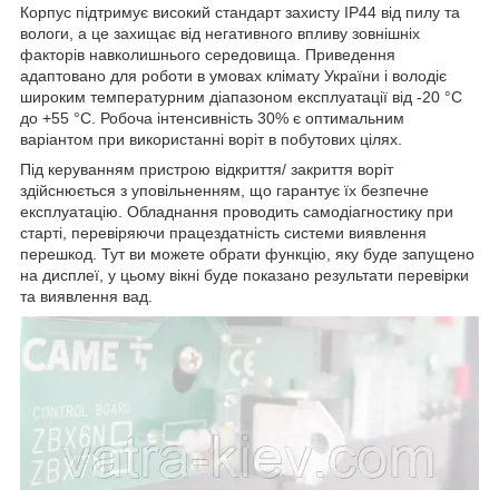
Корпус підтримує високий стандарт захисту IP44 від пилу та
вологи, а це захищає від негативного впливу зовнішніх
факторів навколишнього середовища. Приведення
адаптовано для роботи в умовах клімату України і володіє
широким температурним діапазоном експлуатації від -20 °C
до +55 °C. Робоча інтенсивність 30% є оптимальним
варіантом при використанні воріт в побутових цілях.
Під керуванням пристрою відкриття/ закриття воріт
здійснюється з уповільненням, що гарантує їх безпечне
експлуатацію. Обладнання проводить самодіагностику при
старті, перевіряючи працездатність системи виявлення
перешкод. Тут ви можете обрати функцію, яку буде запущено
на дисплеї, у цьому вікні буде показано результати перевірки
та виявлення вад.