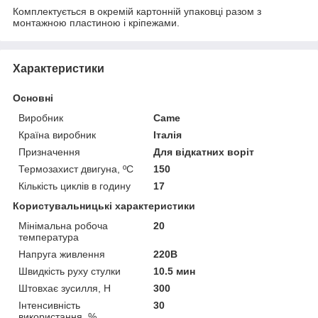
Комплектується в окремій картонній упаковці разом з
монтажною пластиною і кріпежами.
Характеристики
Основні
Виробник
Came
Країна виробник
Італія
Призначення
Для відкатних воріт
Термозахист двигуна, ºС
150
Кількість циклів в годину
17
Користувальницькі характеристики
Мінімальна робоча
20
температура
Напруга живлення
220В
Швидкість руху стулки
10.5 мин
Штовхає зусилля, Н
300
Інтенсивність
30
використання, %