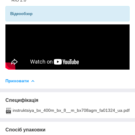
Відеообзор
Приховати
Специфікація
instruktsiya_bx_400m_bx_8__m_bx708agm_fa01324_ua.pdf
Спосіб упаковки