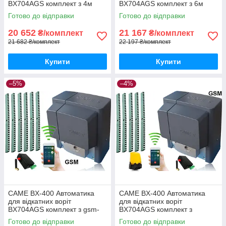
BX704AGS комплект з 4м
BX704AGS комплект з 6м
рейки і gsm-модулем
рейки і gsm-модулем
Готово до відправки
Готово до відправки
20 652
21 167
₴/комплект
₴/комплект
21 682 ₴/комплект
22 197 ₴/комплект
Купити
Купити
–5%
–4%
CAME BX-400 Автоматика
CAME BX-400 Автоматика
для відкатних воріт
для відкатних воріт
BX704AGS комплект з gsm-
BX704AGS комплект з
модулем та 6м рейки
лампою, 5м рейки і gsm-
Готово до відправки
Готово до відправки
модулем