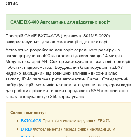
Опис
CAME
BX
-400 Автоматика для відкатних воріт
Пристрій CAME BX704AGS ( Артикул) 801MS-0020)
використовується для автоматизації відкатних воріт.
Автоматика розроблена для воріт середнього розміру - з
вагою цвіркуни до 400 кілограмів і довжиною до 14 метрів.
Модуль шестерні M4. Сектор застосування - житлові території
і об'єкти, підприємства. Вбудований блок керування ZBX7
надійно захищений від зовнішніх впливів - високий клас
захисту IP 44 загальна риса автоматики Came. Стандартний
набір функцій, можливість запам' ятовування декодером кодів
для роботи з різними типами передавачів SAM з можливістю
запам' ятовування до 250 користувачів.
Склад комплекту:
BX
704
AGS
Пристрій з блоком керування ZBX7N
DIR10
Фотоелементи / передвісник / накладні 10 м