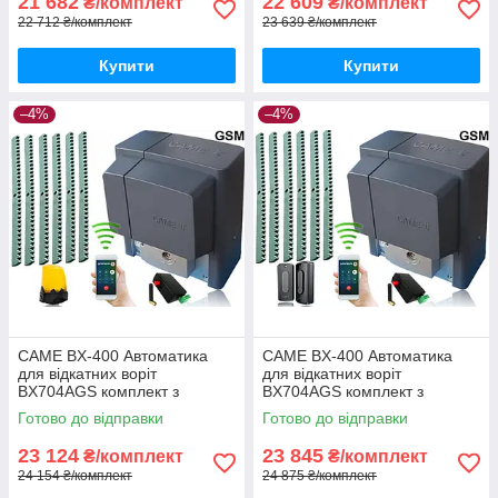
21 682
22 609
₴/комплект
₴/комплект
22 712 ₴/комплект
23 639 ₴/комплект
Купити
Купити
–4%
–4%
CAME BX-400 Автоматика
CAME BX-400 Автоматика
для відкатних воріт
для відкатних воріт
BX704AGS комплект з
BX704AGS комплект з
лампою, 6м рейки і gsm-
фотоелементами, 6м рейки і
Готово до відправки
Готово до відправки
модулем
gsm-модулем
23 124
23 845
₴/комплект
₴/комплект
24 154 ₴/комплект
24 875 ₴/комплект