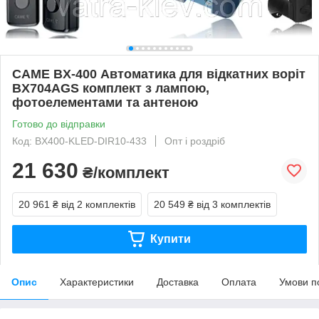
CAME BX-400 Автоматика для відкатних воріт
BX704AGS комплект з лампою,
фотоелементами та антеною
Готово до відправки
Код: BX400-KLED-DIR10-433
Опт і роздріб
21 630
₴/комплект
20 961 ₴
від 2 комплектів
20 549 ₴
від 3 комплектів
Купити
Опис
Характеристики
Доставка
Оплата
Умови п