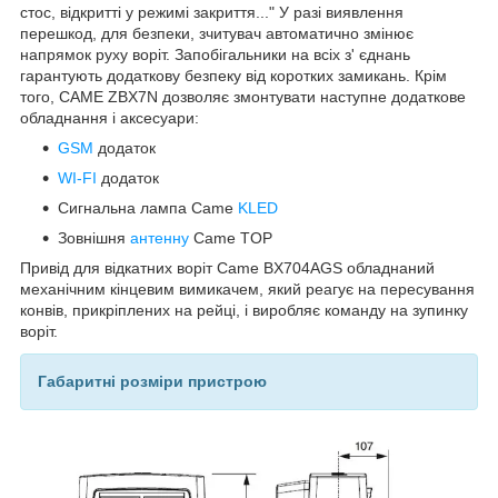
стос, відкритті у режимі закриття..." У разі виявлення
перешкод, для безпеки, зчитувач автоматично змінює
напрямок руху воріт. Запобігальники на всіх з' єднань
гарантують додаткову безпеку від коротких замикань. Крім
того, CAME ZBX7N дозволяє змонтувати наступне додаткове
обладнання і аксесуари:
GSM
додаток
WI-FI
додаток
Сигнальна лампа Came
KLED
Зовнішня
антенну
Came TOP
Привід для відкатних воріт Came BX704AGS обладнаний
механічним кінцевим вимикачем, який реагує на пересування
конвів, прикріплених на рейці, і виробляє команду на зупинку
воріт.
Габаритні розміри пристрою