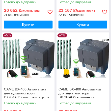
Готово до відправки
Готово до відправки
20 652
21 167
₴/комплект
₴/комплект
21 682 ₴/комплект
22 197 ₴/комплект
Купити
Купити
–5%
–4%
CAME BX-400 Автоматика
CAME BX-400 Автоматика
для відкатних воріт
для відкатних воріт
BX704AGS комплект з gsm-
BX704AGS комплект з
модулем та 6м рейки
лампою, 5м рейки і gsm-
Готово до відправки
Готово до відправки
модулем