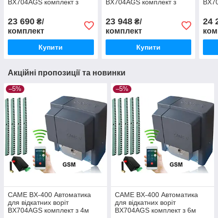
BX704AGS комплект з
BX704AGS комплект з
BX70
лампою,
лампою,
лам
фотоелементами,
фотоелементами та 6м
фот
23 690
23 948
24 
₴/
₴/
антеною та 4м рейки
рейки
анте
комплект
комплект
ком
Купити
Купити
Акційні пропозиції та новинки
–5%
–5%
CAME BX-400 Автоматика
CAME BX-400 Автоматика
для відкатних воріт
для відкатних воріт
BX704AGS комплект з 4м
BX704AGS комплект з 6м
рейки і gsm-модулем
рейки і gsm-модулем