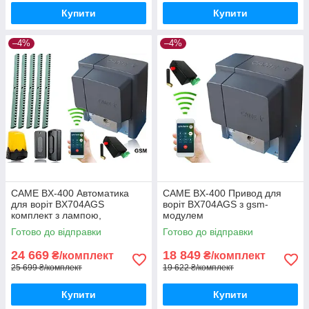
Купити
Купити
–4%
–4%
CAME BX-400 Автоматика
CAME BX-400 Привод для
для воріт BX704AGS
воріт BX704AGS з gsm-
комплект з лампою,
модулем
фотоелементами, 5м рейки і
Готово до відправки
Готово до відправки
gsm-модулем
24 669
18 849
₴/комплект
₴/комплект
25 699 ₴/комплект
19 622 ₴/комплект
Купити
Купити