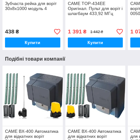
Зубчаста рейка для воріт
CAME TOP-434EE
CAM
30х8х1000 модуль 4
Оригінал. Пульт для воріт і
ворі
шлагбаум 433,92 МГц
0050
438
1 391
1 0
₴
₴
1 442 ₴
Купити
Купити
Подібні товари компанії
CAME BX-400 Автоматика
CAME BX-400 Автоматика
CAM
для відкатних воріт
для відкатних воріт
для 