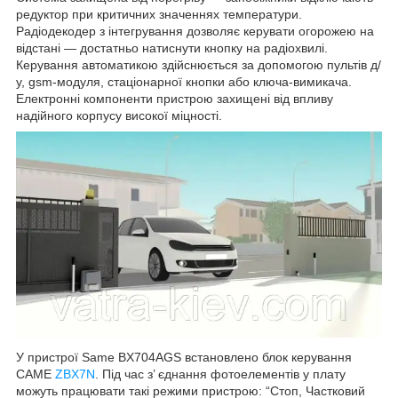
редуктор при критичних значеннях температури.
Радіодекодер з інтегрування дозволяє керувати огорожею на
відстані — достатньо натиснути кнопку на радіохвилі.
Керування автоматикою здійснюється за допомогою пультів д/
у, gsm-модуля, стаціонарної кнопки або ключа-вимикача.
Електронні компоненти пристрою захищені від впливу
надійного корпусу високої міцності.
У пристрої Same BX704AGS встановлено блок керування
CAME
ZBX7N
. Під час з’ єднання фотоелементів у плату
можуть працювати такі режими пристрою: “Стоп, Частковий