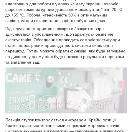
адаптовано для роботи в умовах клімату України і володіє
широким температурним діапазоном експлуатації від -20 °C
до +55 °C. Робоча інтенсивність 30% є оптимальним
варіантом при використанні воріт в побутових цілях.
Під керуванням пристрою відкриття/ закриття воріт
здійснюється з уповільненням, що гарантує їх безпечне
експлуатацію. Обладнання проводить самодіагностику при
старті, перевіряючи працездатність системи виявлення
перешкод. Тут ви можете обрати функцію, яку буде запущено
на дисплеї, у цьому вікні буде показано результати перевірки
та виявлення вад.
Позиція стулок контролюється енкодером. Крайні позиції
брами задаються механічними кінцівками мікровиключачів.
Система захищена від перегріву — запобіжники відключають