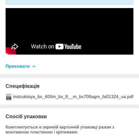
Приховати
Специфікація
instruktsiya_bx_400m_bx_8__m_bx708agm_fa01324_ua.pdf
Спосіб упаковки
Комплектується в окремій картонній упаковці разом з
монтажною пластиною і кріпежами.