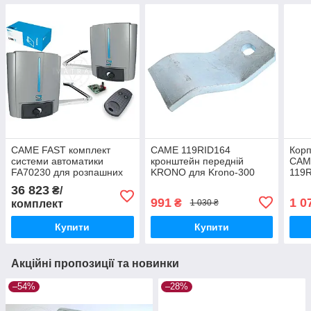
CAME FAST комплект
CAME 119RID164
Корп
системи автоматики
кронштейн передній
CAME
FA70230 для розпашних
KRONO для Krono-300
119R
воріт з широкими
Krono-310
36 823
₴/
колонами
991
1 0
₴
комплект
1 030 ₴
Купити
Купити
Акційні пропозиції та новинки
–54%
–28%