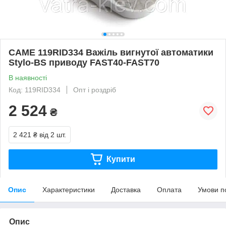
CAME 119RID334 Важіль вигнутої автоматики
Stylo-BS приводу FAST40-FAST70
В наявності
Код: 119RID334
Опт і роздріб
2 524
₴
2 421 ₴
від 2 шт.
Купити
Опис
Характеристики
Доставка
Оплата
Умови п
Опис