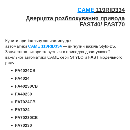
CAME
119RID334
Дверцята розблокування привода
FAST40/ FAST70
Купити оригінальну запчастину для
автоматики
CAME
119RID334
— вигнутий важіль Stylo-BS.
Запчастина використовується в приводах двостулкової
важільної автоматики CAME серії
STYLO
и
FAST
модельного
ряду:
FA4024CB
FA4024
FA40230CB
FA40230
FA7024CB
FA7024
FA70230CB
FA70230