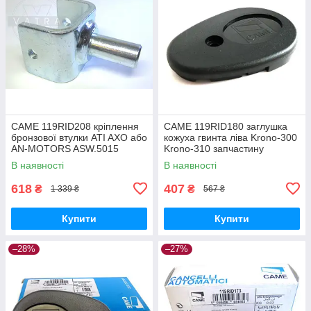
CAME 119RID208 кріплення
CAME 119RID180 заглушка
бронзової втулки ATI AXO або
кожуха гвинта ліва Krono-300
AN-MOTORS ASW.5015
Krono-310 запчастину
В наявності
В наявності
618
407
₴
₴
1 339 ₴
567 ₴
Купити
Купити
–28%
–27%