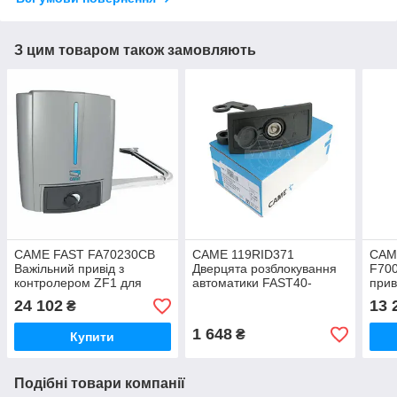
З цим товаром також замовляють
CAME FAST FA70230CB
CAME 119RID371
CAM
Важільний привід з
Дверцята розблокування
F700
контролером ZF1 для
автоматики FAST40-
прив
розпашних воріт з
FAST70
24 102
13 
₴
широкими колонами
1 648
₴
Купити
Подібні товари компанії