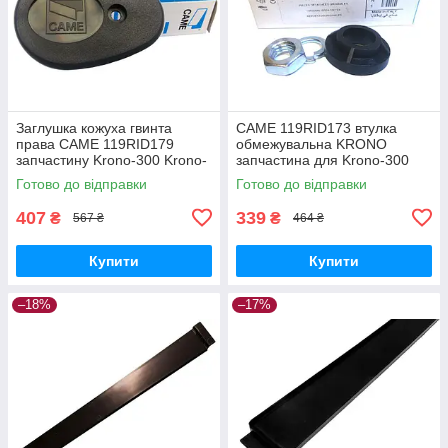
Заглушка кожуха гвинта
CAME 119RID173 втулка
права CAME 119RID179
обмежувальна KRONO
запчастину Krono-300 Krono-
запчастина для Krono-300
310 запчастину
Krono-310
Готово до відправки
Готово до відправки
407
339
₴
₴
567 ₴
464 ₴
Купити
Купити
–18%
–17%