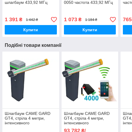
шлагбаум 433,92 МГц
0050 частота 433,92 МГц
част
1 391
1 073
765
₴
₴
1 442 ₴
1 184 ₴
Купити
Купити
Подібні товари компанії
Шлагбаум CAME GARD
Шлагбаум CAME GARD
Шла
GT4, стріла 4 метри,
GT4, стріла 4 метри,
GT4,
інтенсивного
інтенсивного
інте
використання GGT40AGS
використання GGT40AGS
вик
93 782
₴/