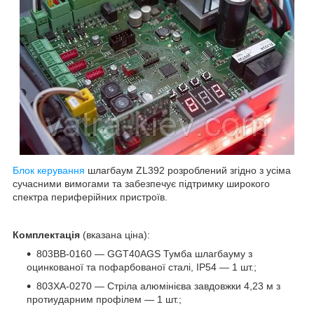
Блок керування
шлагбаум ZL392 розроблений згідно з усіма
сучасними вимогами та забезпечує підтримку широкого
спектра периферійних пристроїв.
Комплектація
(вказана ціна):
803BB-0160 — GGT40AGS Тумба шлагбауму з
оцинкованої та пофарбованої сталі, IP54 — 1 шт.;
803XA-0270 — Стріла алюмінієва завдовжки 4,23 м з
протиударним профілем — 1 шт.;