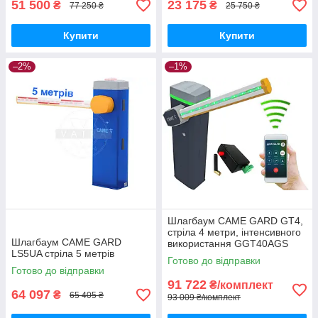
51 500
23 175
₴
₴
77 250 ₴
25 750 ₴
Купити
Купити
–2%
–1%
Шлагбаум CAME GARD GT4,
стріла 4 метри, інтенсивного
Шлагбаум CAME GARD
використання GGT40AGS
LS5UA стріла 5 метрів
Готово до відправки
Готово до відправки
91 722
₴/комплект
64 097
₴
65 405 ₴
93 009 ₴/комплект