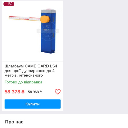
–1%
Шлагбаум CAME GARD LS4
для проїзду шириною до 4
метрів, інтенсивного
використання
Готово до відправки
58 378
₴
58 968 ₴
Купити
Про нас