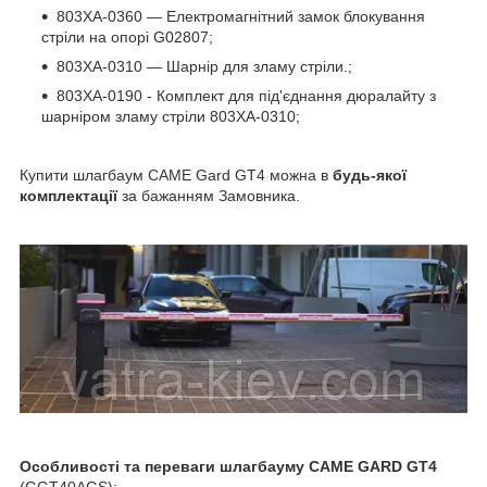
803XA-0360 — Електромагнітний замок блокування
стріли на опорі G02807;
803XA-0310 — Шарнір для зламу стріли.;
803XA-0190 - Комплект для під'єднання дюралайту з
шарніром зламу стріли 803XA-0310;
Купити шлагбаум CAME Gard GT4 можна в
будь-якої
комплектації
за бажанням Замовника.
Особливості та переваги шлагбауму
CAME GARD GT4
(GGT40AGS):