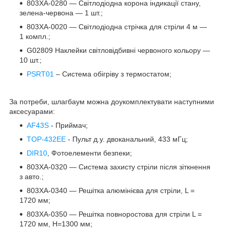
803XA-0280 — Світлодіодна корона індикації стану,
зелена-червона — 1 шт.;
803XA-0020 — Світлодіодна стрічка для стріли 4 м —
1 компл.;
G02809 Наклейки світловідбивні червоного кольору —
10 шт.;
PSRT01
– Система обігріву з термостатом;
За потреби, шлагбаум можна доукомплектувати наступними
аксесуарами:
AF43S
- Приймач;
TOP-432EE
- Пульт д.у. двоканальний, 433 мГц;
DIR10
, Фотоелементи безпеки;
803XA-0320 — Система захисту стріли після зіткнення
з авто.;
803XA-0340 — Решітка алюмінієва для стріли, L =
1720 мм;
803XA-0350 — Решітка повноростова для стріли L =
1720 мм, Н=1300 мм;