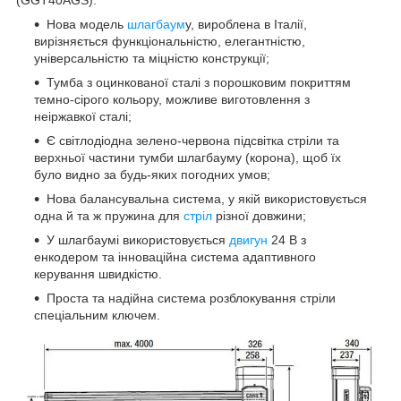
Нова модель
шлагбаум
у, вироблена в Італії,
вирізняється функціональністю, елегантністю,
універсальністю та міцністю конструкції;
Тумба з оцинкованої сталі з порошковим покриттям
темно-сірого кольору, можливе виготовлення з
неіржавкої сталі;
Є світлодіодна зелено-червона підсвітка стріли та
верхньої частини тумби шлагбауму (корона), щоб їх
було видно за будь-яких погодних умов;
Нова балансувальна система, у якій використовується
одна й та ж пружина для
стріл
різної довжини;
У шлагбаумі використовується
двигун
24 В з
енкодером та інноваційна система адаптивного
керування швидкістю.
Проста та надійна система розблокування стріли
спеціальним ключем.