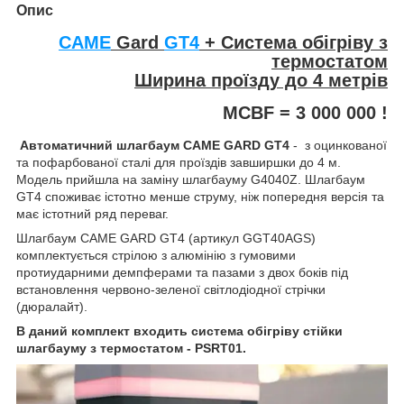
Опис
CAME
Gard
GT4
+ Система обігріву з
термостатом
Ширина проїзду до 4 метрів
MCBF = 3 000 000 !
Автоматичний шлагбаум CAME GARD GT4
- з оцинкованої
та пофарбованої сталі для проїздів завширшки до 4 м.
Модель прийшла на заміну шлагбауму G4040Z. Шлагбаум
GT4 споживає істотно менше струму, ніж попередня версія та
має істотний ряд переваг.
Шлагбаум CAME GARD GT4 (артикул GGT40AGS)
комплектується стрілою з алюмінію з гумовими
протиударними демпферами та пазами з двох боків під
встановлення червоно-зеленої світлодіодної стрічки
(дюралайт).
В даний комплект входить система обігріву стійки
шлагбауму з термостатом - PSRT01.