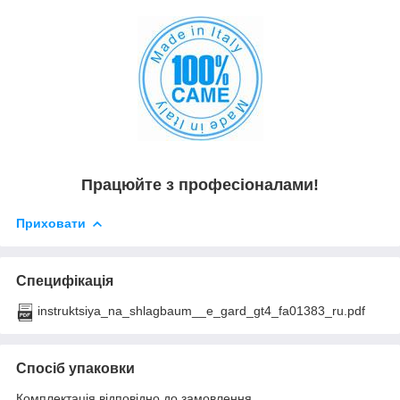
Працюйте з професіоналами!
Приховати
Специфікація
instruktsiya_na_shlagbaum__e_gard_gt4_fa01383_ru.pdf
Спосіб упаковки
Комплектація відповідно до замовлення