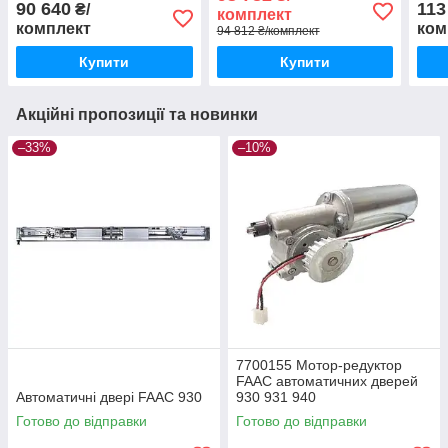
з за
90 640
113
₴/
комплект
комплект
ком
94 812 ₴/комплект
Купити
Купити
Акційні пропозиції та новинки
–33%
–10%
7700155 Мотор-редуктор
FAAC автоматичних дверей
Автоматичні двері FAAC 930
930 931 940
Готово до відправки
Готово до відправки