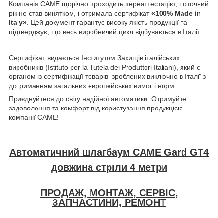
Компанія CAME щорічно проходить переаттестацію, поточний
рік не став винятком, і отримала сертифікат
«100% Made in
Italy»
. Цей документ гарантує високу якість продукції та
підтверджує, що весь виробничий цикл відбувається в Італії.
Сертифікат видається Інститутом Захищів італійських
виробників (Istituto per la Tutela dei Produttori Italiani), який є
органом із сертифікації товарів, зроблених виключно в Італії з
дотриманням загальних европейських вимог і норм.
Приєднуйтеся до світу надійної автоматики. Отримуйте
задоволення та комфорт від користування продукцією
компанії CAME!
Автоматичний шлагбаум CAME G
ard GT4
довжина стріли 4 метри
ПРОДАЖ, МОНТАЖ, СЕРВІС,
ЗАПЧАСТИНИ, РЕМОНТ