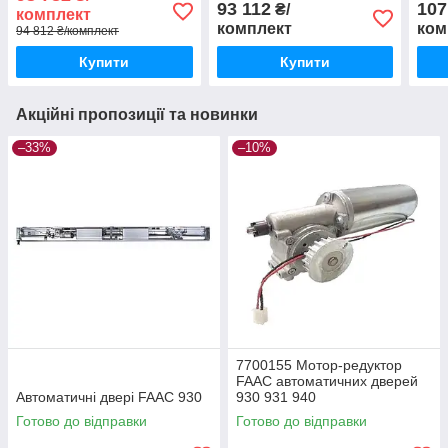
432EE
з си
93 112
107
₴/
комплект
PSR
комплект
ком
94 812 ₴/комплект
Купити
Купити
Акційні пропозиції та новинки
–33%
–10%
7700155 Мотор-редуктор
FAAC автоматичних дверей
Автоматичні двері FAAC 930
930 931 940
Готово до відправки
Готово до відправки