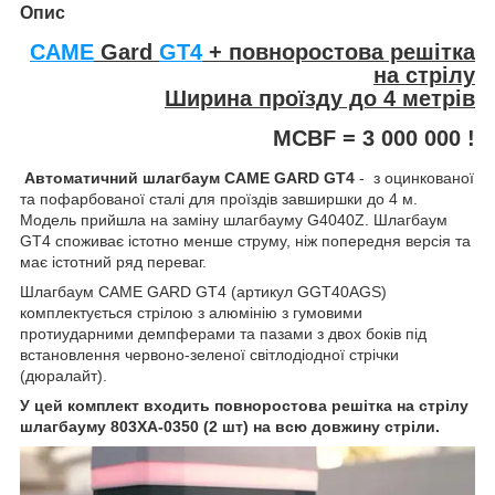
Опис
CAME
Gard
GT4
+ повноростова решітка
на стрілу
Ширина проїзду до 4 метрів
MCBF = 3 000 000 !
Автоматичний шлагбаум CAME GARD GT4
- з оцинкованої
та пофарбованої сталі для проїздів завширшки до 4 м.
Модель прийшла на заміну шлагбауму G4040Z. Шлагбаум
GT4 споживає істотно менше струму, ніж попередня версія та
має істотний ряд переваг.
Шлагбаум CAME GARD GT4 (артикул GGT40AGS)
комплектується стрілою з алюмінію з гумовими
протиударними демпферами та пазами з двох боків під
встановлення червоно-зеленої світлодіодної стрічки
(дюралайт).
У цей комплект входить повноростова решітка на стрілу
шлагбауму 803XA-0350 (2 шт) на всю довжину стріли.