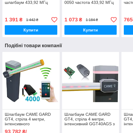
шлагбаум 433,92 МГц
0050 частота 433,92 МГц
част
1 391
1 073
765
₴
₴
1 442 ₴
1 184 ₴
Купити
Купити
Подібні товари компанії
Шлагбаум CAME GARD
Шлагбаум CAME GARD
Шла
GT4, стріла 4 метри,
GT4, стріла 4 метри,
GT4,
інтенсивного
інтенсивний GGT40AGS з
інте
використання GGT40AGS
пультом керування TOP-
вик
93 782
₴/