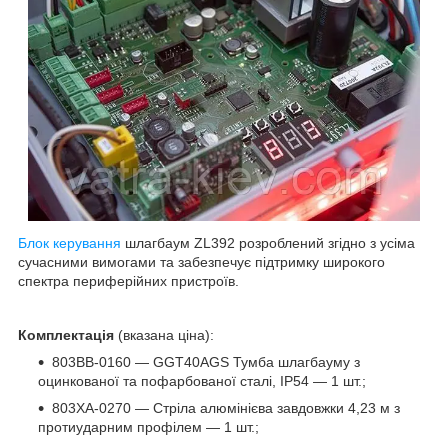
Блок керування
шлагбаум ZL392 розроблений згідно з усіма
сучасними вимогами та забезпечує підтримку широкого
спектра периферійних пристроїв.
Комплектація
(вказана ціна):
803BB-0160 — GGT40AGS Тумба шлагбауму з
оцинкованої та пофарбованої сталі, IP54 — 1 шт.;
803XA-0270 — Стріла алюмінієва завдовжки 4,23 м з
протиударним профілем — 1 шт.;