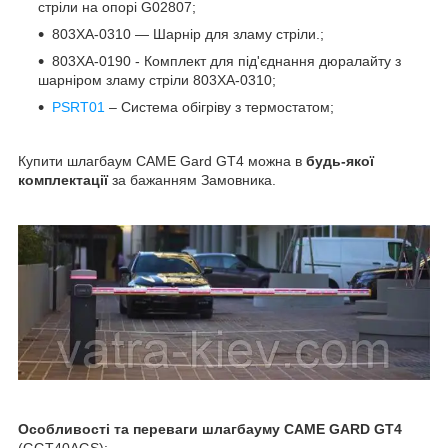
стріли на опорі G02807;
803XA-0310 — Шарнір для зламу стріли.;
803XA-0190 - Комплект для під'єднання дюралайту з
шарніром зламу стріли 803XA-0310;
PSRT01
– Система обігріву з термостатом;
Купити шлагбаум CAME Gard GT4 можна в
будь-якої
комплектації
за бажанням Замовника.
Особливості та переваги шлагбауму
CAME GARD GT4
(GGT40AGS):