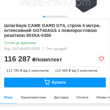
Шлагбаум CAME GARD GT4, стріла 4 метри,
інтенсивний GGT40AGS з повноростовою
решіткою 803XA-0350
Готово до відправки
Код: GGT40AGS-0350
Опт і роздріб
116 287
₴/комплект
112 785 ₴
від 2 комплектів
110 468 ₴
від 3 комплектів
Купити
Опис
Характеристики
Доставка
Оплата
Умови п