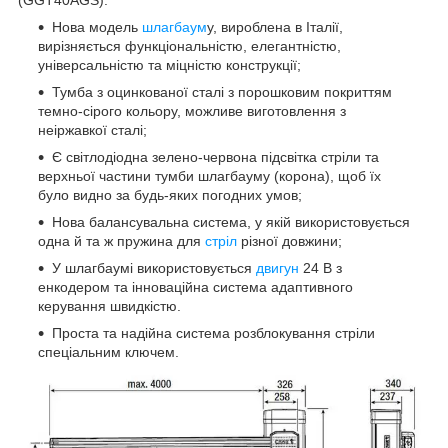
Нова модель
шлагбаум
у, вироблена в Італії,
вирізняється функціональністю, елегантністю,
універсальністю та міцністю конструкції;
Тумба з оцинкованої сталі з порошковим покриттям
темно-сірого кольору, можливе виготовлення з
неіржавкої сталі;
Є світлодіодна зелено-червона підсвітка стріли та
верхньої частини тумби шлагбауму (корона), щоб їх
було видно за будь-яких погодних умов;
Нова балансувальна система, у якій використовується
одна й та ж пружина для
стріл
різної довжини;
У шлагбаумі використовується
двигун
24 В з
енкодером та інноваційна система адаптивного
керування швидкістю.
Проста та надійна система розблокування стріли
спеціальним ключем.