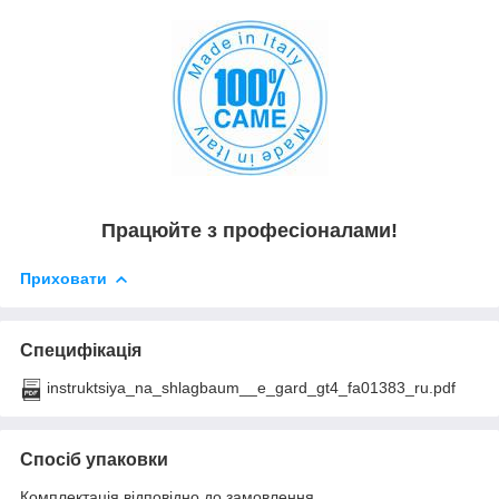
Працюйте з професіоналами!
Приховати
Специфікація
instruktsiya_na_shlagbaum__e_gard_gt4_fa01383_ru.pdf
Спосіб упаковки
Комплектація відповідно до замовлення