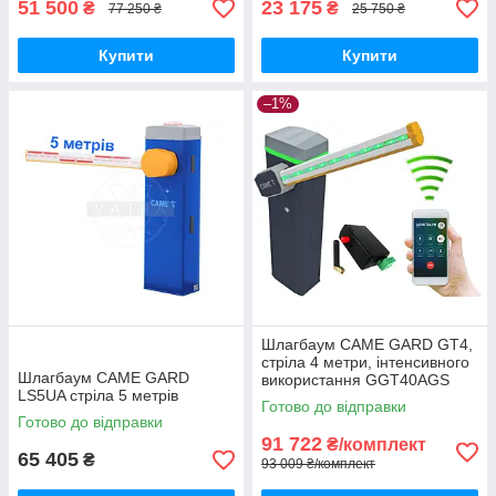
51 500
23 175
₴
₴
77 250 ₴
25 750 ₴
Купити
Купити
–1%
Шлагбаум CAME GARD GT4,
стріла 4 метри, інтенсивного
Шлагбаум CAME GARD
використання GGT40AGS
LS5UA стріла 5 метрів
Готово до відправки
Готово до відправки
91 722
₴/комплект
65 405
₴
93 009 ₴/комплект