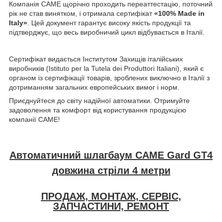
Компанія CAME щорічно проходить переаттестацію, поточний
рік не став винятком, і отримала сертифікат
«100% Made in
Italy»
. Цей документ гарантує високу якість продукції та
підтверджує, що весь виробничий цикл відбувається в Італії.
Сертифікат видається Інститутом Захищів італійських
виробників (Istituto per la Tutela dei Produttori Italiani), який є
органом із сертифікації товарів, зроблених виключно в Італії з
дотриманням загальних европейських вимог і норм.
Приєднуйтеся до світу надійної автоматики. Отримуйте
задоволення та комфорт від користування продукцією
компанії CAME!
Автоматичний шлагбаум CAME G
ard GT4
довжина стріли 4 метри
ПРОДАЖ, МОНТАЖ, СЕРВІС,
ЗАПЧАСТИНИ, РЕМОНТ