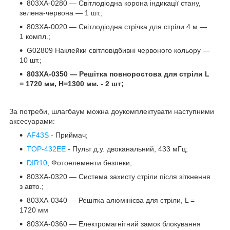
803XA-0280 — Світлодіодна корона індикації стану,
зелена-червона — 1 шт.;
803XA-0020 — Світлодіодна стрічка для стріли 4 м —
1 компл.;
G02809 Наклейки світловідбивні червоного кольору —
10 шт.;
803XA-0350 — Решітка повноростова для стріли L
= 1720 мм, Н=1300 мм. - 2 шт;
За потреби, шлагбаум можна доукомплектувати наступними
аксесуарами:
AF43S
- Приймач;
TOP-432EE
- Пульт д.у. двоканальний, 433 мГц;
DIR10
, Фотоелементи безпеки;
803XA-0320 — Система захисту стріли після зіткнення
з авто.;
803XA-0340 — Решітка алюмінієва для стріли, L =
1720 мм
803XA-0360 — Електромагнітний замок блокування