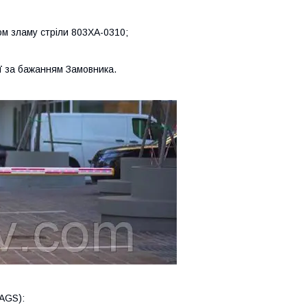
м зламу стріли 803XA-0310;
ї
за бажанням Замовника.
AGS):