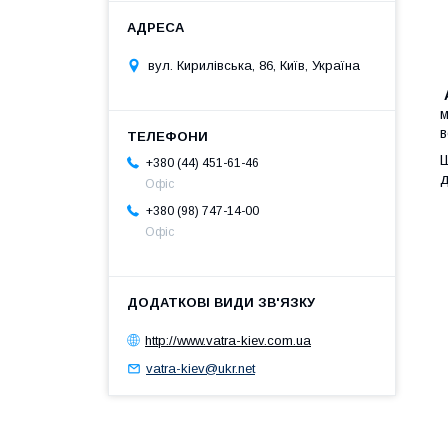
вул. Кирилівська, 86, Київ, Україна
м
в
Ш
+380 (44) 451-61-46
д
Офіс
+380 (98) 747-14-00
Офіс
http://www.vatra-kiev.com.ua
vatra-kiev@ukr.net