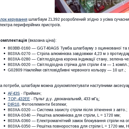
лок керування
шлагбаум ZL392 розроблений згідно з усіма сучасни
пектра периферійних пристроїв.
Комплектація
(вказана ціна):
803BB-0160 — GGT40AGS Тумба шлагбауму з оцинкованої та по
803XA-0270 — Стріла алюмінієва завдовжки 4,23 м з протиуда
803XA-0280 — Світлодіодна корона індикації стану, зелена-че
803XA-0020 — Світлодіодна стрічка для стріли 4 м — 1 компл.;
G02809 Наклейки світловідбивні червоного кольору — 10 шт.;
а потреби, шлагбаум можна доукомплектувати наступними аксесуа
AF43S
- Приймач;
TOP-432EE
- Пульт д.у. двоканальний, 433 мГц;
DIR10
, Фотоелементи безпеки;
803XA-0320 — Система захисту стріли після зіткнення з авто.;
803XA-0340 — Решітка алюмінієва для стріли, L = 1720 мм;
803XA-0360 — Електромагнітний замок блокування стріли на о
803XA-0350 — Решітка повноростова для стріли L = 1720 мм, 