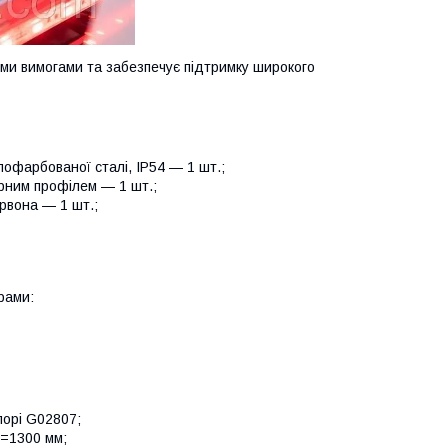
ми вимогами та забезпечує підтримку широкого
фарбованої сталі, IP54 — 1 шт.;
рним профілем — 1 шт.;
рвона — 1 шт.;
рами:
порі G02807;
Н=1300 мм;