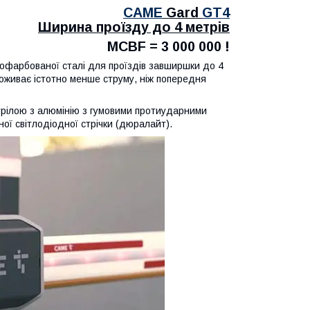
CAME
Gard
GT4
Ширина проїзду до 4 метрів
MCBF = 3 000 000 !
пофарбованої сталі для проїздів завширшки до 4
живає істотно менше струму, ніж попередня
ілою з алюмінію з гумовими протиударними
ої світлодіодної стрічки (дюралайт).