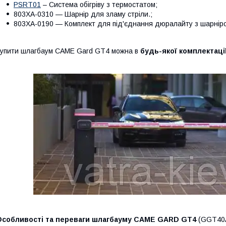
PSRT01
– Система обігріву з термостатом;
803XA-0310 — Шарнір для зламу стріли.;
803XA-0190 — Комплект для під'єднання дюралайту з шарніро
упити шлагбаум CAME Gard GT4 можна в
будь-якої комплектаці
Особливості та переваги шлагбауму
CAME GARD GT4
(GGT40