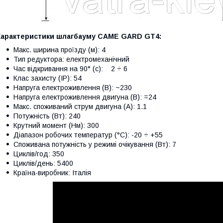
Характеристики шлагбауму CAME GARD GT4:
Макс. ширина проїзду (м): 4
Тип редуктора: електромеханічний
Час відкривання на 90° (с): 2 ÷ 6
Клас захисту (IP): 54
Напруга електроживлення (В): ~230
Напруга електроживлення двигуна (В): =24
Макс. споживаний струм двигуна (A): 1.1
Потужність (Вт): 240
Крутний момент (Нм): 300
Діапазон робочих температур (°C): -20 ÷ +55
Споживана потужність у режимі очікування (Вт): 7
Циклів/год: 350
Циклів/день: 5400
Країна-виробник: Італія