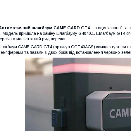
Автоматичний шлагбаум CAME GARD GT4
- з оцинкованої та 
. Модель прийшла на заміну шлагбауму G4040Z. Шлагбаум GT4 спо
ерсія та має істотний ряд переваг.
лагбаум CAME GARD GT4 (артикул GGT40AGS) комплектується стр
емпферами та пазами з двох боків під встановлення червоно-зелен