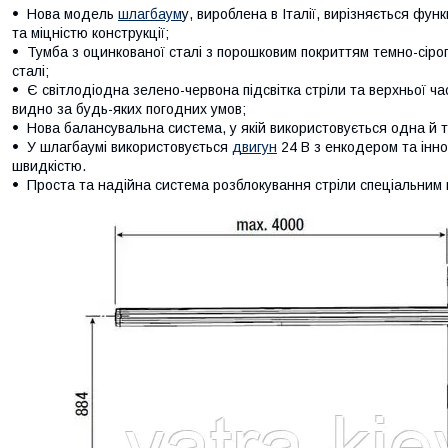
Нова модель
шлагбаум
у, вироблена в Італії, вирізняється фун
та міцністю конструкції;
Тумба з оцинкованої сталі з порошковим покриттям темно-сірог
сталі;
Є світлодіодна зелено-червона підсвітка стріли та верхньої ч
видно за будь-яких погодних умов;
Нова балансувальна система, у якій використовується одна й 
У шлагбаумі використовується
двигун
24 В з енкодером та інн
швидкістю.
Проста та надійна система розблокування стріли спеціальним