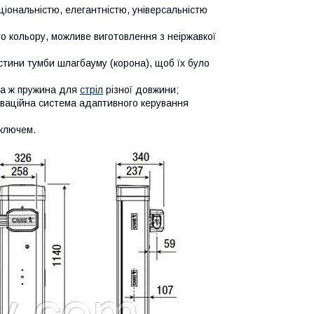
кціональністю, елегантністю, універсальністю
о кольору, можливе виготовлення з неіржавкої
астини тумби шлагбауму (корона), щоб їх було
та ж пружина для
стріл
різної довжини;
оваційна система адаптивного керування
 ключем.