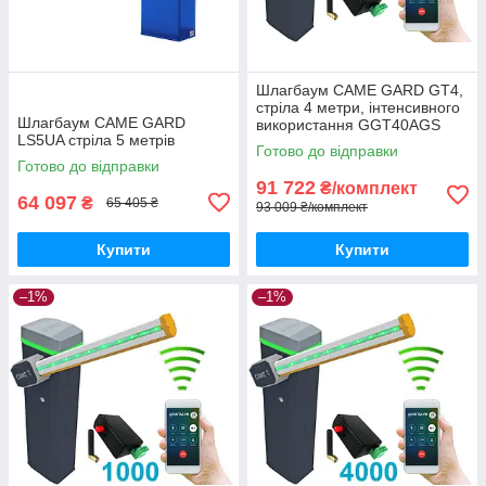
Шлагбаум CAME GARD GT4,
стріла 4 метри, інтенсивного
Шлагбаум CAME GARD
використання GGT40AGS
LS5UA стріла 5 метрів
Готово до відправки
Готово до відправки
91 722
₴/комплект
64 097
₴
65 405 ₴
93 009 ₴/комплект
Купити
Купити
–1%
–1%