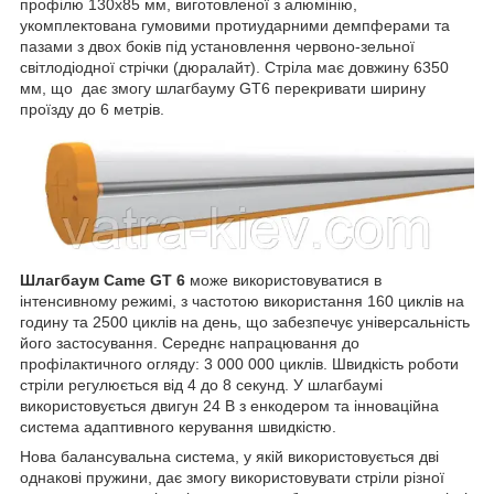
профілю 130х85 мм, виготовленої з алюмінію,
укомплектована гумовими протиударними демпферами та
пазами з двох боків під установлення червоно-зельної
світлодіодної стрічки (дюралайт). Стріла має довжину 6350
мм, що дає змогу шлагбауму GT6 перекривати ширину
проїзду до 6 метрів.
Шлагбаум Came GT 6
може використовуватися в
інтенсивному режимі, з частотою використання 160 циклів на
годину та 2500 циклів на день, що забезпечує універсальність
його застосування. Середнє напрацювання до
профілактичного огляду: 3 000 000 циклів. Швидкість роботи
стріли регулюється від 4 до 8 секунд. У шлагбаумі
використовується двигун 24 В з енкодером та інноваційна
система адаптивного керування швидкістю.
Нова балансувальна система, у якій використовується дві
однакові пружини, дає змогу використовувати стріли різної