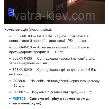
Комплектація
(вказана ціна):
803BB-0180 — GGT80AGS Тумба шлагбаума з
оцинкованої й пофарбованої сталі, IP54 — 1 шт.;
803XA-0410 — Алюмінієва стріла L = 6350 мм із
протиударним профілем — 1 шт.;
803XA-0430 — Світлодіодна корона індикації стану,
зелена-червона — 1 шт.;
803XA-0240 — Світлодіодна стрічка для стріли 6,5 м
— 1 компл.;
G02809 — Наклейки світловідбивні червоного кольору
— 10 шт.;
G02807 — Нерухома підставка під стрілу — 1 шт.;
PSRT01
– Система обігріву з термостатом для
стійки шлагбауму;