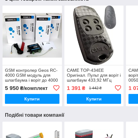
GSM контролер Geos RC-
CAME TOP-434EE
CAM
4000 GSM модуль для
Оригінал. Пульт для воріт і
ворі
шлагбаума і воріт до 4000
шлагбаум 433,92 МГц
0050
користувачів RC4000
5 950
1 391
1 0
₴/комплект
₴
1 442 ₴
Купити
Купити
Подібні товари компанії