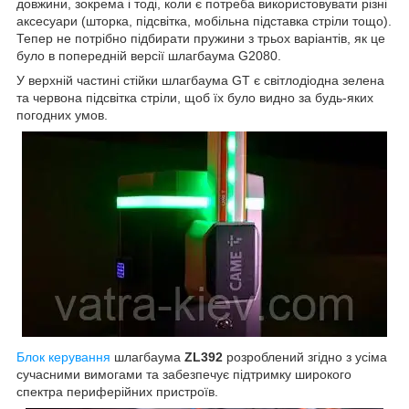
довжини, зокрема і тоді, коли є потреба використовувати різні
аксесуари (шторка, підсвітка, мобільна підставка стріли тощо).
Тепер не потрібно підбирати пружини з трьох варіантів, як це
було в попередній версії шлагбаума G2080.
У верхній частині стійки шлагбаума GT є світлодіодна зелена
та червона підсвітка стріли, щоб їх було видно за будь-яких
погодних умов.
Блок керування
шлагбаума
ZL392
розроблений згідно з усіма
сучасними вимогами та забезпечує підтримку широкого
спектра периферійних пристроїв.