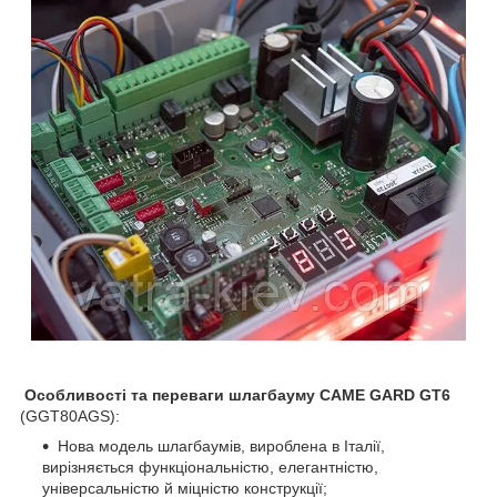
Особливості та переваги
шлагбауму
CAME GARD GT
6
(GGT80AGS):
Нова модель шлагбаумів, вироблена в Італії,
вирізняється функціональністю, елегантністю,
універсальністю й міцністю конструкції;