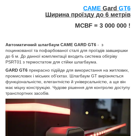
CAME
Gard
GT6
Ширина проїзду до 6 метрів
MCBF = 3 000 000 !
Автоматичний шлагбаум
CAME GARD GT6
- з
поцинкованої та пофарбованої сталі для проїздів завширшки
до 6 м. До данної комплектації входить система обігріву
PSRT01 з термостатом для стійки шлагбаума.
GARD GT6
прекрасно підійде для використання на житлових,
промислових і міських об'єктах. Шлагбаум GT вирізняється
функціональністю, елегантністю й універсальністю, а ще він
має міцну конструкцію. Чудове рішення для контролю доступу
транспортних засобів.