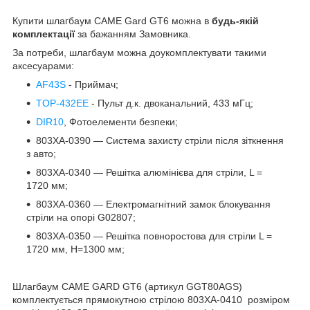
Купити шлагбаум CAME Gard GT6 можна в
будь-якій
комплектації
за бажанням Замовника.
За потреби, шлагбаум можна доукомплектувати такими
аксесуарами:
AF43S
- Приймач;
TOP-432EE
- Пульт д.к. двоканальний, 433 мГц;
DIR10
, Фотоелементи безпеки;
803XA-0390 — Система захисту стріли після зіткнення
з авто;
803XA-0340 — Решітка алюмінієва для стріли, L =
1720 мм;
803XA-0360 — Електромагнітний замок блокування
стріли на опорі G02807;
803XA-0350 — Решітка повноростова для стріли L =
1720 мм, Н=1300 мм;
Шлагбаум CAME GARD GT6 (артикул GGT80AGS)
комплектується прямокутною стрілою 803XA-0410 розміром