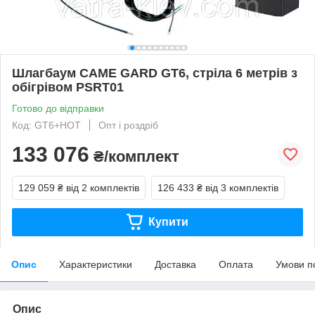
Шлагбаум CAME GARD GT6, стріла 6 метрів з
обігрівом PSRT01
Готово до відправки
Код: GT6+HOT
Опт і роздріб
133 076
₴/комплект
129 059 ₴
від 2 комплектів
126 433 ₴
від 3 комплектів
Купити
Опис
Характеристики
Доставка
Оплата
Умови п
Опис