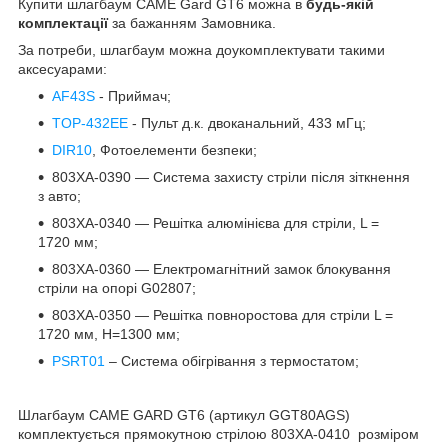
Купити шлагбаум CAME Gard GT6 можна в
будь-якій
комплектації
за бажанням Замовника.
За потреби, шлагбаум можна доукомплектувати такими
аксесуарами:
AF43S
- Приймач;
TOP-432EE
- Пульт д.к. двоканальний, 433 мГц;
DIR10
, Фотоелементи безпеки;
803XA-0390 — Система захисту стріли після зіткнення
з авто;
803XA-0340 — Решітка алюмінієва для стріли, L =
1720 мм;
803XA-0360 — Електромагнітний замок блокування
стріли на опорі G02807;
803XA-0350 — Решітка повноростова для стріли L =
1720 мм, Н=1300 мм;
PSRT01
– Система обігрівання з термостатом;
Шлагбаум CAME GARD GT6 (артикул GGT80AGS)
комплектується прямокутною стрілою 803XA-0410 розміром