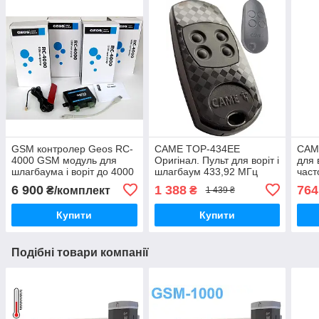
GSM контролер Geos RC-
CAME TOP-434EE
CAM
4000 GSM модуль для
Оригінал. Пульт для воріт і
для 
шлагбаума і воріт до 4000
шлагбаум 433,92 МГц
част
користувачів RC4000
6 900
1 388
764
₴/комплект
₴
1 439 ₴
Купити
Купити
Подібні товари компанії