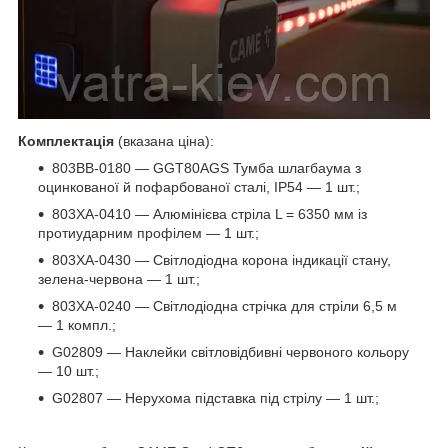
Комплектація
(вказана ціна):
803BB-0180 — GGT80AGS Тумба шлагбаума з
оцинкованої й пофарбованої сталі, IP54 — 1 шт.;
803XA-0410 — Алюмінієва стріла L = 6350 мм із
протиударним профілем — 1 шт.;
803XA-0430 — Світлодіодна корона індикації стану,
зелена-червона — 1 шт.;
803XA-0240 — Світлодіодна стрічка для стріли 6,5 м
— 1 компл.;
G02809 — Наклейки світловідбивні червоного кольору
— 10 шт.;
G02807 — Нерухома підставка під стрілу — 1 шт.;