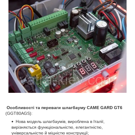
Особливості та переваги
шлагбауму
CAME GARD GT
6
(GGT80AGS):
Нова модель шлагбаумів, вироблена в Італії,
вирізняється функціональністю, елегантністю,
універсальністю й міцністю конструкції;