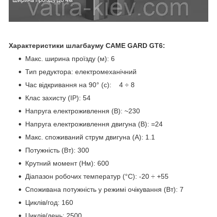
Характеристики шлагбауму
CAME GARD GT
6:
Макс. ширина проїзду (м): 6
Тип редуктора: електромеханічний
Час відкривання на 90° (с): 4 ÷ 8
Клас захисту (IP): 54
Напруга електроживлення (В): ~230
Напруга електроживлення двигуна (В): =24
Макс. споживаний струм двигуна (A): 1.1
Потужність (Вт): 300
Крутний момент (Нм): 600
Діапазон робочих температур (°C): -20 ÷ +55
Споживана потужність у режимі очікування (Вт): 7
Циклів/год: 160
Циклів/день: 2500