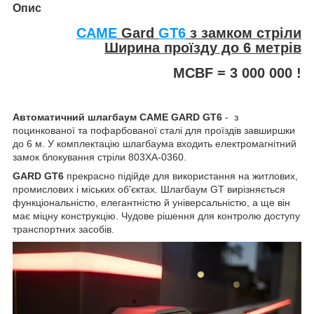
Опис
CAME
Gard
GT6
з замком стріли
Ширина проїзду до 6 метрів
MCBF = 3 000 000 !
Автоматичний шлагбаум
CAME GARD GT6
- з
поцинкованої та пофарбованої сталі для проїздів завширшки
до 6 м. У комплектацію шлагбаума входить електромагнітний
замок блокування стріли 803XA-0360.
GARD GT6
прекрасно підійде для використання на житлових,
промислових і міських об'єктах. Шлагбаум GT вирізняється
функціональністю, елегантністю й універсальністю, а ще він
має міцну конструкцію. Чудове рішення для контролю доступу
транспортних засобів.