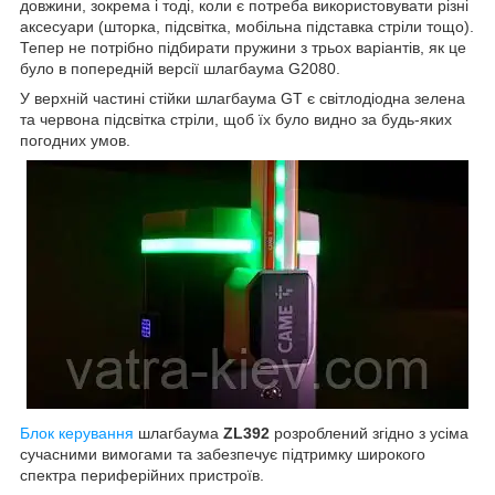
довжини, зокрема і тоді, коли є потреба використовувати різні
аксесуари (шторка, підсвітка, мобільна підставка стріли тощо).
Тепер не потрібно підбирати пружини з трьох варіантів, як це
було в попередній версії шлагбаума G2080.
У верхній частині стійки шлагбаума GT є світлодіодна зелена
та червона підсвітка стріли, щоб їх було видно за будь-яких
погодних умов.
Блок керування
шлагбаума
ZL392
розроблений згідно з усіма
сучасними вимогами та забезпечує підтримку широкого
спектра периферійних пристроїв.