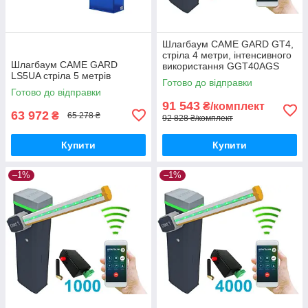
Шлагбаум CAME GARD GT4,
стріла 4 метри, інтенсивного
Шлагбаум CAME GARD
використання GGT40AGS
LS5UA стріла 5 метрів
Готово до відправки
Готово до відправки
91 543
₴/комплект
63 972
₴
65 278 ₴
92 828 ₴/комплект
Купити
Купити
–1%
–1%