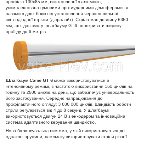
профілю 130х85 мм, виготовленої з алюмінію,
укомплектована гумовими протиударними демпферами та
пазами з двох боків під установлення червоно-зельної
світлодіодної стрічки (дюралайт). Стріла має довжину 6350
мм, що дає змогу шлагбауму GT6 перекривати ширину
проїзду до 6 метрів.
Шлагбаум Came GT 6
може використовуватися в
інтенсивному режимі, з частотою використання 160 циклів на
годину та 2500 циклів на день, що забезпечує універсальність
його застосування. Середнє напрацювання до
профілактичного огляду: 3 000 000 циклів. Швидкість роботи
стріли регулюється від 4 до 8 секунд. У шлагбаумі
використовується двигун 24 В з енкодером та інноваційна
система адаптивного керування швидкістю.
Нова балансувальна система, у якій використовується дві
однакові пружини, дає змогу використовувати стріли різної