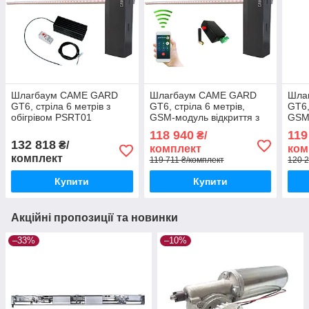
Шлагбаум CAME GARD
Шлагбаум CAME GARD
Шла
GT6, стріла 6 метрів з
GT6, стріла 6 метрів,
GT6,
обігрівом PSRT01
GSM-модуль відкриття з
GSM-
телефону на 1000
теле
118 940
119
₴/
абонентів
абон
132 818
₴/
комплект
ком
комплект
119 711 ₴/комплект
120 2
Купити
Купити
Акційні пропозиції та новинки
–33%
–10%