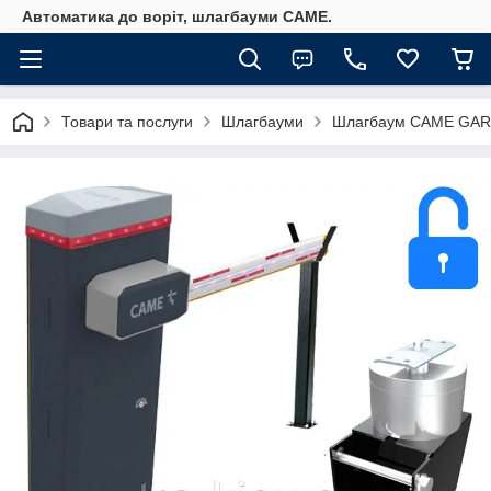
Автоматика до воріт, шлагбауми CAME.
Товари та послуги
Шлагбауми
Шлагбаум CAME GARD G