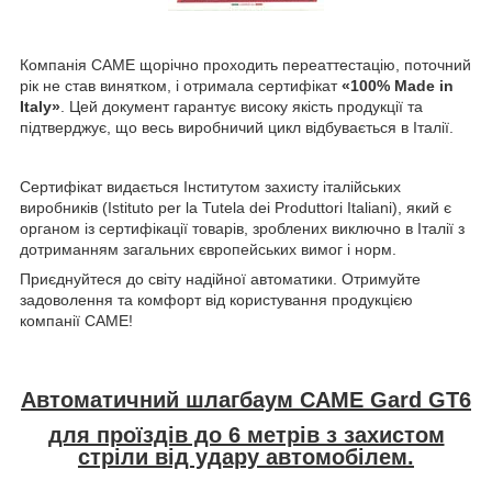
Компанія CAME щорічно проходить переаттестацію, поточний
рік не став винятком, і отримала сертифікат
«100% Made in
Italy»
. Цей документ гарантує високу якість продукції та
підтверджує, що весь виробничий цикл відбувається в Італії.
Сертифікат видається Інститутом захисту італійських
виробників (Istituto per la Tutela dei Produttori Italiani), який є
органом із сертифікації товарів, зроблених виключно в Італії з
дотриманням загальних європейських вимог і норм.
Приєднуйтеся до світу надійної автоматики. Отримуйте
задоволення та комфорт від користування продукцією
компанії CAME!
Автоматичний шлагбаум CAME G
ard GT6
для проїздів до 6 метрів з захистом
стріли від удару автомобілем.