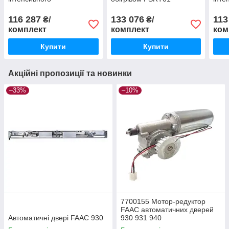
використання GGT80AGS
вик
з за
116 287
133 076
113
₴/
₴/
комплект
комплект
ком
Купити
Купити
Акційні пропозиції та новинки
–33%
–10%
7700155 Мотор-редуктор
FAAC автоматичних дверей
Автоматичні двері FAAC 930
930 931 940