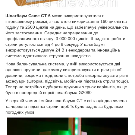
Шлагбаум Came GT 6
може використовуватися в
інтенсивному режимі, з частотою використання 160 циклів на
годину та 2500 циклів на день, що забезпечує універсальність
його застосування. Середнє напрацювання до
профілактичного огляду: 3 000 000 циклів. Швидкість роботи
стріли регулюється від 4 до 8 секунд. У шлагбаумі
використовується двигун 24 В з енкодером та інноваційна
система адаптивного керування швидкістю.
Нова балансувальна система, у якій використовується дві
однакові пружини, дає змогу використовувати стріли різної
довжини, зокрема і тоді, коли є потреба використовувати різні
аксесуари (шторка, підсвітка, мобільна підставка стріли тощо).
Тепер не потрібно підбирати пружини з трьох варіантів, як це
було в попередній версії шлагбаума G2080.
У верхній частині стійки шлагбаума GT є світлодіодна зелена
та червона підсвітка стріли, щоб їх було видно за будь-яких
погодних умов.