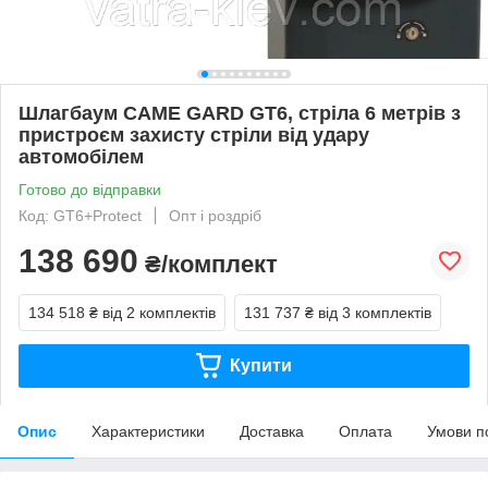
Шлагбаум CAME GARD GT6, стріла 6 метрів з
пристроєм захисту стріли від удару
автомобілем
Готово до відправки
Код: GT6+Protect
Опт і роздріб
138 690
₴/комплект
134 518 ₴
від 2 комплектів
131 737 ₴
від 3 комплектів
Купити
Опис
Характеристики
Доставка
Оплата
Умови п