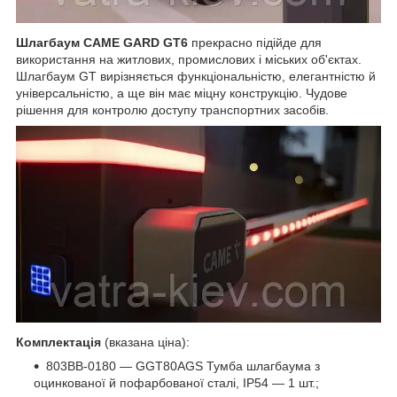
Шлагбаум CAME GARD GT6
прекрасно підійде для
використання на житлових, промислових і міських об'єктах.
Шлагбаум GT вирізняється функціональністю, елегантністю й
універсальністю, а ще він має міцну конструкцію. Чудове
рішення для контролю доступу транспортних засобів.
Комплектація
(вказана ціна):
803BB-0180 — GGT80AGS Тумба шлагбаума з
оцинкованої й пофарбованої сталі, IP54 — 1 шт.;