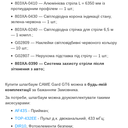
803XA-0410 — Алюмінієва стріла L = 6350 мм із
протиударним профілем — 1 шт.;
803XA-0430 — Світлодіодна корона індикації стану,
зелена-червона — 1 шт.;
803XA-0240 — Світлодіодна стрічка для стріли 6,5 м
— 1 компл.;
G02809 — Наклейки світловідбивні червоного кольору
— 10 шт.;
G02807 — Нерухома підставка під стрілу — 1 шт.;
803XA-0390 — Система захисту стріли після
зіткнення з авто;
Купити шлагбаум CAME Gard GT6 можна в
будь-якій
комплектації
за бажанням Замовника.
За потреби, шлагбаум можна доукомплектувати такими
аксесуарами:
AF43S
- Приймач;
TOP-432EE
- Пульт д.к. двоканальний, 433 мГц;
DIR10
, Фотоелементи безпеки;