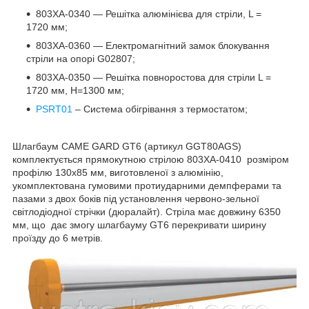
803XA-0340 — Решітка алюмінієва для стріли, L =
1720 мм;
803XA-0360 — Електромагнітний замок блокування
стріли на опорі G02807;
803XA-0350 — Решітка повноростова для стріли L =
1720 мм, Н=1300 мм;
PSRT01
– Система обігрівання з термостатом;
Шлагбаум CAME GARD GT6 (артикул GGT80AGS)
комплектується прямокутною стрілою 803XA-0410 розміром
профілю 130х85 мм, виготовленої з алюмінію,
укомплектована гумовими протиударними демпферами та
пазами з двох боків під установлення червоно-зельної
світлодіодної стрічки (дюралайт). Стріла має довжину 6350
мм, що дає змогу шлагбауму GT6 перекривати ширину
проїзду до 6 метрів.