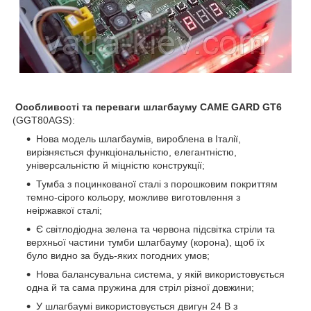
Особливості та переваги
шлагбауму
CAME GARD GT
6
(GGT80AGS):
Нова модель шлагбаумів, вироблена в Італії,
вирізняється функціональністю, елегантністю,
універсальністю й міцністю конструкції;
Тумба з поцинкованої сталі з порошковим покриттям
темно-сірого кольору, можливе виготовлення з
неіржавкої сталі;
Є світлодіодна зелена та червона підсвітка стріли та
верхньої частини тумби шлагбауму (корона), щоб їх
було видно за будь-яких погодних умов;
Нова балансувальна система, у якій використовується
одна й та сама пружина для стріл різної довжини;
У шлагбаумі використовується двигун 24 В з