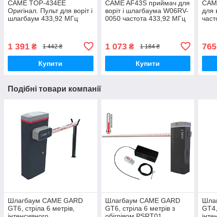
CAME TOP-434EE
CAME AF43S приймач для
CAM
Оригінал. Пульт для воріт і
воріт і шлагбаума W06RV-
для 
шлагбаум 433,92 МГц
0050 частота 433,92 МГц
част
1 391
1 073
765
₴
₴
1 442 ₴
1 184 ₴
Купити
Купити
Подібні товари компанії
Шлагбаум CAME GARD
Шлагбаум CAME GARD
Шла
GT6, стріла 6 метрів,
GT6, стріла 6 метрів з
GT4,
інтенсивного
обігрівом PSRT01
інте