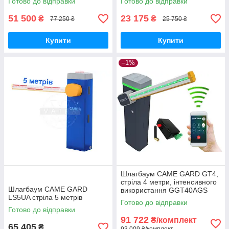
Готово до відправки
Готово до відправки
51 500
23 175
₴
₴
77 250 ₴
25 750 ₴
Купити
Купити
–1%
Шлагбаум CAME GARD GT4,
стріла 4 метри, інтенсивного
Шлагбаум CAME GARD
використання GGT40AGS
LS5UA стріла 5 метрів
Готово до відправки
Готово до відправки
91 722
₴/комплект
65 405
₴