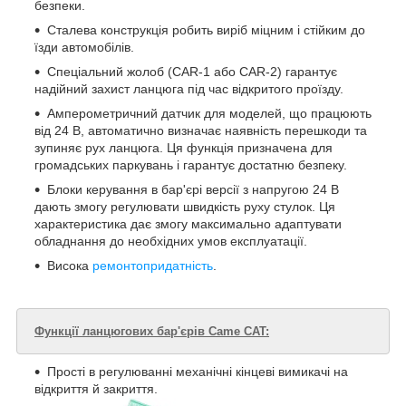
безпеки.
Сталева конструкція робить виріб міцним і стійким до
їзди автомобілів.
Спеціальний жолоб (CAR-1 або CAR-2) гарантує
надійний захист ланцюга під час відкритого проїзду.
Амперометричний датчик для моделей, що працюють
від 24 В, автоматично визначає наявність перешкоди та
зупиняє рух ланцюга. Ця функція призначена для
громадських паркувань і гарантує достатню безпеку.
Блоки керування в бар'єрі версії з напругою 24 В
дають змогу регулювати швидкість руху стулок. Ця
характеристика дає змогу максимально адаптувати
обладнання до необхідних умов експлуатації.
Висока
ремонтопридатність
.
Функції ланцюгових бар'єрів Came CAT:
Прості в регулюванні механічні кінцеві вимикачі на
відкриття й закриття.