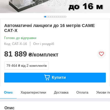
Автоматичні ланцюги до 16 метрів CAME
САТ-X
Готово до відправки
Код: CAT-X-16
Опт і роздріб
81 889
₴/комплект
79 464 ₴
від 2 комплектів
Купити
Опис
Характеристики
Доставка
Оплата
Умови п
Опис