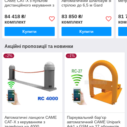
CAME САТ-X з пультом
Автоматичний шлагбаум зі
мет
дистанційного керування з
стрілою до 6,5 м Gard
захистом від копіювання
G5000
TWIN
84 418
83 850
81 
₴/
₴/
комплект
комплект
ком
Купити
Купити
Акційні пропозиції та новинки
–2%
–1%
Автоматичні ланцюги CAME
Паркувальний бар'єр
САТ-X з керуванням з
автоматичний CAME Unipark
телефона на 4000
Ark1 з GSM на 27 абонентів