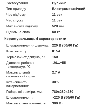
Застосування
Вуличне
Тип приводу
Електромеханічний
Час підйому
11 сек
Час спуску
11 сек
Мах висота підйому
520 мм
Підйомна сила
50 кг
Користувальницькі характеристики
Електроживлення двигуна:
220 В (50/60 Гц)
Клас захисту
IP 54
Термозахист двигуна, °З
150
Діапазон робочих
-20...+55
температур, °С:
Максимальний
2.7 А
споживаний струм:
Інтенсивність
30%
використання:
Габаритні розміри, мм:
780х280х280
Електроживлення:
~220 В (50/60 Гц)
Максимальна потужність
300 Вт