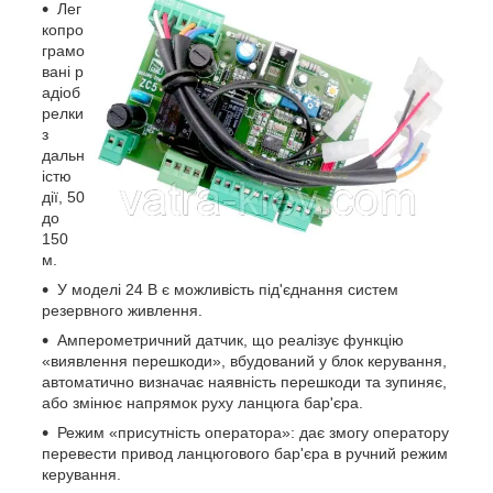
Лег
копро
грамо
вані р
адіоб
релки
з
дальн
істю
дії, 50
до
150
м.
У моделі 24 В є можливість під'єднання систем
резервного живлення.
Амперометричний датчик, що реалізує функцію
«виявлення перешкоди», вбудований у блок керування,
автоматично визначає наявність перешкоди та зупиняє,
або змінює напрямок руху ланцюга бар'єра.
Режим «присутність оператора»: дає змогу оператору
перевести привод ланцюгового бар'єра в ручний режим
керування.