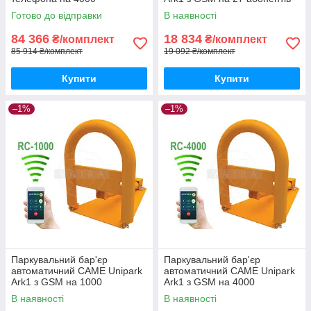
користувачів
Готово до відправки
В наявності
84 366
18 834
₴/комплект
₴/комплект
85 914 ₴/комплект
19 092 ₴/комплект
Купити
Купити
–1%
–1%
Паркувальний бар'єр
Паркувальний бар'єр
автоматичний CAME Unipark
автоматичний CAME Unipark
Ark1 з GSM на 1000
Ark1 з GSM на 4000
абонентів
абонентів
В наявності
В наявності