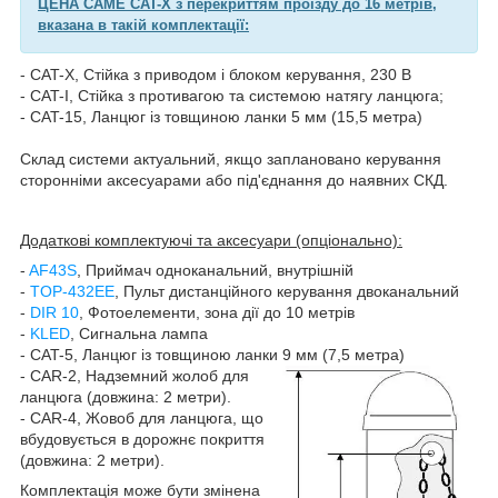
ЦЕНА CAME CAT-X з перекриттям проїзду до 16 метрів,
вказана в такій комплектації:
- CAT-X, Стійка з приводом і блоком керування, 230 В
- CAT-I, Стійка з противагою та системою натягу ланцюга;
- CAT-15, Ланцюг із товщиною ланки 5 мм (15,5 метра)
Склад системи актуальний, якщо заплановано керування
сторонніми аксесуарами або під'єднання до наявних СКД.
Додаткові комплектуючі та аксесуари (опціонально):
-
AF43S
, Приймач одноканальний, внутрішній
-
TOP-432EE
, Пульт дистанційного керування двоканальний
-
DIR 10
, Фотоелементи, зона дії до 10 метрів
-
KLED
, Сигнальна лампа
- CAT-5, Ланцюг із товщиною ланки 9 мм (7,5 метра)
- CAR-2, Надземний жолоб для
ланцюга (довжина: 2 метри).
- CAR-4, Жовоб для ланцюга, що
вбудовується в дорожнє покриття
(довжина: 2 метри).
Комплектація може бути змінена