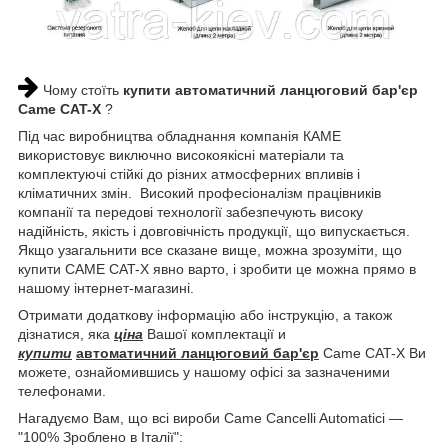
Чому стоїть
купити автоматичний ланцюговий бар'єр
Came CAT-X
?
Під час виробництва обладнання компанія КАМЕ
використовує виключно високоякісні матеріали та
комплектуючі стійкі до різних атмосферних впливів і
кліматичних змін. Високий професіоналізм працівників
компанії та передові технології забезпечують високу
надійність, якість і довговічність продукції, що випускається.
Якщо узагальнити все сказане вище, можна зрозуміти, що
купити САМЕ CAT-X явно варто, і зробити це можна прямо в
нашому інтернет-магазині.
Отримати додаткову інформацію або інструкцію, а також
дізнатися, яка
ціна
Вашої комплектації и
купити
автоматичний ланцюговий бар'єр
Came CAT-X Ви
можете, ознайомившись у нашому офісі за зазначеними
телефонами.
Нагадуємо Вам, що всі вироби Came Cancelli Automatici —
"100% Зроблено в Італії":