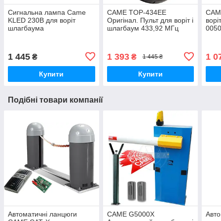
Сигнальна лампа Came
CAME TOP-434EE
CAM
KLED 230В для воріт
Оригінал. Пульт для воріт і
ворі
шлагбаума
шлагбаум 433,92 МГц
0050
1 445
1 393
1 0
₴
₴
1 445 ₴
Купити
Купити
Подібні товари компанії
Автоматичні ланцюги
CAME G5000X
Авто