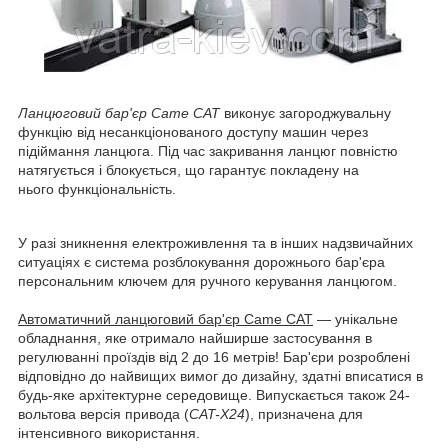
Ланцюговий бар'єр Came CAT
виконує загороджувальну
функцію від несанкціонованого доступу машин через
підіймання ланцюга. Під час закривання ланцюг повністю
натягується і блокується, що гарантує покладену на
нього функціональність.
У разі зникнення електроживлення та в інших надзвичайних
ситуаціях є система розблокування дорожнього бар'єра
персональним ключем для ручного керування ланцюгом.
Автоматичний ланцюговий бар'єр Came CAT
— унікальне
обладнання, яке отримало найширше застосування в
регулюванні проїздів від 2 до 16 метрів! Бар'єри розроблені
відповідно до найвищих вимог до дизайну, здатні вписатися в
будь-яке архітектурне середовище. Випускається також 24-
вольтова версія привода (
CAT-X24
), призначена для
інтенсивного використання.