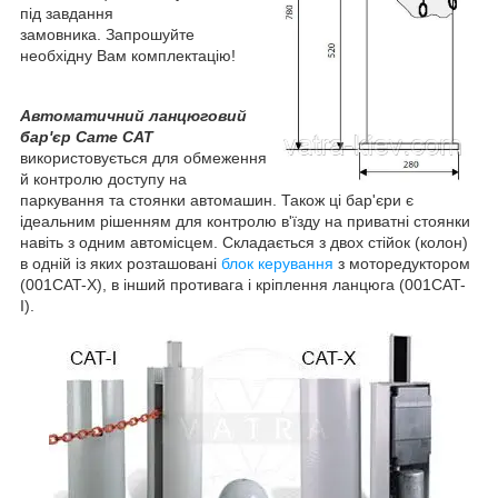
під завдання
замовника. Запрошуйте
необхідну Вам комплектацію!
Автоматичний ланцюговий
бар'єр Came CAT
використовується для обмеження
й контролю доступу на
паркування та стоянки автомашин. Також ці бар'єри є
ідеальним рішенням для контролю в'їзду на приватні стоянки
навіть з одним автомісцем. Складається з двох стійок (колон)
в одній із яких розташовані
блок керування
з моторедуктором
(001CAT-X), в інший противага і кріплення ланцюга (001CAT-
I).