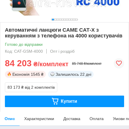
Автоматичні ланцюги CAME САТ-X з
керуванням з телефона на 4000 користувачів
Готово до відправки
Код: CAT-GSM-4000
Опт і роздріб
84 203
₴/комплект
85 748 ₴/комплект
Економія
1545 ₴
Залишилось
22 дні
83 173 ₴
від 2 комплектів
Купити
Опис
Характеристики
Доставка
Оплата
Умови п