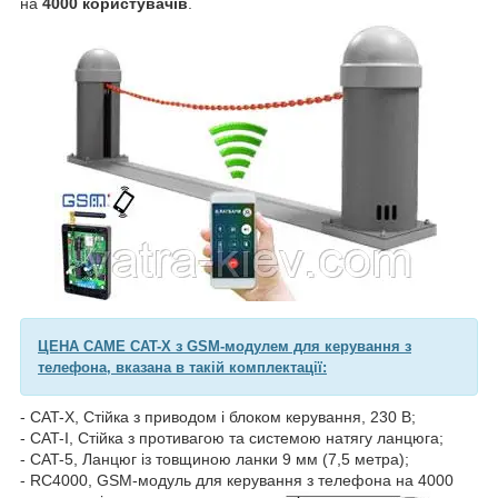
на
4000 користувачів
.
ЦЕНА CAME CAT-X з GSM-модулем для керування з
телефона, вказана в такій комплектації:
- CAT-X, Стійка з приводом і блоком керування, 230 В;
- CAT-I, Стійка з противагою та системою натягу ланцюга;
- CAT-5, Ланцюг із товщиною ланки 9 мм (7,5 метра);
- RC4000, GSM-модуль для керування з телефона на 4000