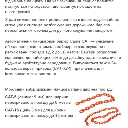
підіймання ланцюга. Під час закривання ланцюг повністю
натягується і блокується, що гарантує покладені на
нього функції.
У разі вимкнення електроживлення та в інших надзвичайних
ситуаціях є система розблокування дорожнього бар'єра
персональним ключем для ручного керування ланцюгом.
Автоматичний ланцюговий бар'єр Came CAT
— унікальне
обладнання, яке отримало найширше застосування в
регулюванні проїздів від 2 до 16 метрів! Бар'єри розроблені
відповідно до найвищих вимог до дизайну, здатні вписатися в
будь-яке архітектурне середовище. Випускається також 24-
вольтова версія привода (
CAT-X24
), призначена для
інтенсивного використання.
Можливий вибір довжини ланцюга згідно ширина проїзду:
CAT-5
(ланцюг 9 мм) для ширини
перекриваного проїзду до 8 метрів
CAT-15
(цепь 5 мм) для ширини
перекриваного проїзду до 16 метрів