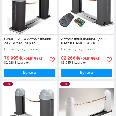
CAME САТ-X Автоматичний
Автоматичні ланцюги до 8
ланцюгової бар'єр
метрів CAME САТ-X
Готово до відправки
Готово до відправки
79 995
82 266
₴/комплект
₴/комплект
81 628 ₴/комплект
83 945 ₴/комплект
Купити
Купити
–2%
–2%