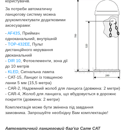
користувачів.
За потреби автоматичну
ланцюгову систему можна
доукомплектувати додатковими
аксесуарами:
-
AF43S
, Приймач
одноканальний, внутрішній
-
TOP-432EE
, Пульт
дистанційного керування
двоканальний
-
DIR 10
, Фотоелементи, зона дії
до 10 метрів
-
KLED
, Сигнальна лампа
- CAT-15, Ланцюг із товщиною
ланки 5 мм (15,5 метра)
- CAR-2, Надземний жолоб для ланцюга (довжина: 2 метри)
- CAR-4, Жолоб для ланцюга, що вбудовується в дорожнє
покриття (довжина: 2 метри)
Комплектація може бути змінена під завдання
замовника. Запрошуйте необхідну Вам комплектацію!
Автоматичний ланцюговий бар'єр Came CAT