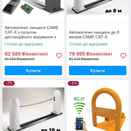
Автоматичні ланцюги CAME
САТ-X з пультом
Автоматичні ланцюги до 8
дистанційного керування з
метрів CAME САТ-X
захистом від копіювання
Готово до відправки
Готово до відправки
TWIN
82 569
79 995
₴/комплект
₴/комплект
84 254 ₴/комплект
81 628 ₴/комплект
Купити
Купити
–2%
–1%