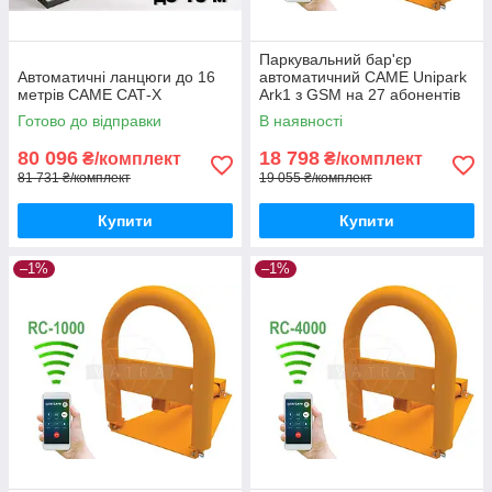
Паркувальний бар'єр
Автоматичні ланцюги до 16
автоматичний CAME Unipark
метрів CAME САТ-X
Ark1 з GSM на 27 абонентів
Готово до відправки
В наявності
80 096
18 798
₴/комплект
₴/комплект
81 731 ₴/комплект
19 055 ₴/комплект
Купити
Купити
–1%
–1%