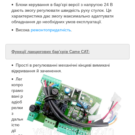
Блоки керування в бар'єрі версії з напругою 24 В
дають змогу регулювати швидкість руху стулок. Ця
характеристика дає змогу максимально адаптувати
обладнання до необхідних умов експлуатації.
Висока
ремонтопридатність
.
Функції ланцюгових бар'єрів Came CAT:
Прості в регулюванні механічні кінцеві вимикачі
відкривання й зачинення.
Лег
копро
грамо
вані р
адіоб
релки
з
дальн
істю
дії