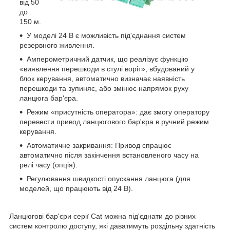
від 50
до
150 м.
У моделі 24 В є можливість під'єднання систем
резервного живлення.
Амперометричний датчик, що реалізує функцію
«виявлення перешкоди в стулі воріт», вбудований у
блок керування, автоматично визначає наявність
перешкоди та зупиняє, або змінює напрямок руху
ланцюга бар'єра.
Режим «присутність оператора»: дає змогу оператору
перевести привод ланцюгового бар'єра в ручний режим
керування.
Автоматичне закривання: Привод спрацює
автоматично після закінчення встановленого часу на
релі часу (опція).
Регулювання швидкості опускання ланцюга (для
моделей, що працюють від 24 В).
Ланцюгові бар'єри серії Cat можна під'єднати до різних
систем контролю доступу, які даватимуть роздільну здатність