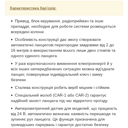
Характеристика бар'єрів:
Привод, блок керування, радіоприймач та інше
приладдя, необхідне для роботи системи розміщується
всередині колони.
Особливість конструкції дає змогу створювати
автоматичні ланцюгові перегородки завдовжки від 2 до
16 метрів із використанням всього лише двох стовпів та
одного єдиного ланцюга.
У разі короткочасного вимкнення електроенергії й у
всіх інших непередбачених ситуаціях можна від'єднати
ланцюг, повернувши індивідуальний ключ і замку
безпеки.
Сталева конструкція робить виріб міцним і стійким.
Спеціальний жолоб (CAR-1 або CAR-2) гарантує
надійний захист ланцюга під час відкритого проїзду.
Амперометричний датчик для моделей, що працюють
від 24 В, автоматично визначає наявність перешкоди та
зупиняє рух ланцюга. Ця функція призначена для
громадських паркувань і гарантує достатню безпеку.