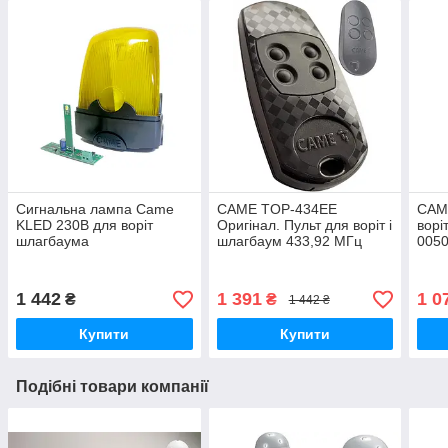
Сигнальна лампа Came
CAME TOP-434EE
CAM
KLED 230В для воріт
Оригінал. Пульт для воріт і
ворі
шлагбаума
шлагбаум 433,92 МГц
0050
1 442
1 391
1 0
₴
₴
1 442 ₴
Купити
Купити
Подібні товари компанії