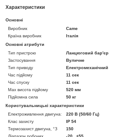
Характеристики
Основні
Виробник
Came
Країна виробник
Італія
Основні атрибути
Тип пристрою
Ланцюговий бар'єр
Застосування
Вуличне
Тип приводу
Електромеханічний
Час підйому
11 сек
Час спуску
11 сек
Мах висота підйому
520 мм
Підйомна сила
50 кг
Користувальницькі характеристики
Електроживлення двигуна:
220 В (50/60 Гц)
Клас захисту
IP 54
Термозахист двигуна, °З
150
Діапазон робочих
-20...+55