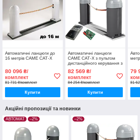
Автоматичні ланцюги до
Автоматичні ланцюги
Авто
16 метрів CAME САТ-X
CAME САТ-X з пультом
мет
дистанційного керування з
захистом від копіювання
80 096
82 569
79 
₴/
₴/
TWIN
комплект
комплект
ком
81 731 ₴/комплект
84 254 ₴/комплект
81 62
Купити
Купити
Акційні пропозиції та новинки
АВТОМАТ
–2%
–2%