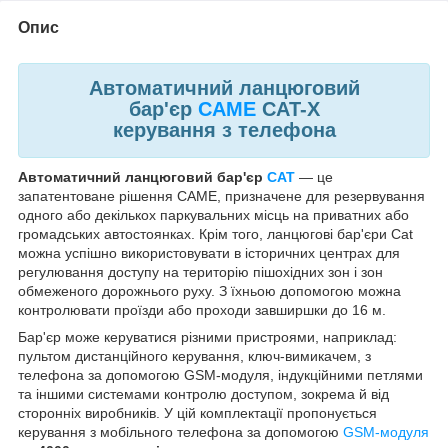
Опис
Автоматичний ланцюговий
бар'єр
CAME
CAT-X
керування з телефона
Автоматичний ланцюговий бар'єр
CAT
— це
запатентоване рішення CAME, призначене для резервування
одного або декількох паркувальних місць на приватних або
громадських автостоянках. Крім того, ланцюгові бар'єри Cat
можна успішно використовувати в історичних центрах для
регулювання доступу на територію пішохідних зон і зон
обмеженого дорожнього руху. З їхньою допомогою можна
контролювати проїзди або проходи завширшки до 16 м.
Бар'єр може керуватися різними пристроями, наприклад:
пультом дистанційного керування, ключ-вимикачем, з
телефона за допомогою GSM-модуля, індукційними петлями
та іншими системами контролю доступом, зокрема й від
сторонніх виробників. У цій комплектації пропонується
керування з мобільного телефона за допомогою
GSM-модуля