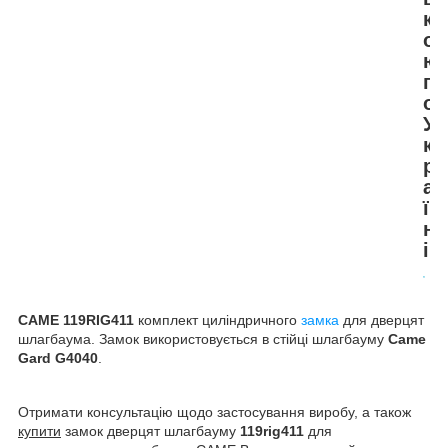
к
о
ю
п
о
У
к
р
а
ї
н
і
CAME 119RIG411
комплект циліндричного
замка
для дверцят
шлагбаума. Замок використовується в стійці шлагбауму
Came
Gard G4040
.
Отримати консультацію щодо застосування виробу, а також
купити
замок дверцят шлагбауму
119rig411
для