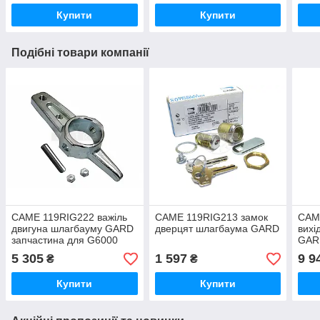
Купити
Купити
Подібні товари компанії
CAME 119RIG222 важіль
CAME 119RIG213 замок
CAM
двигуна шлагбауму GARD
дверцят шлагбаума GARD
вихі
запчастина для G6000
GAR
G6500 G5000
5 305
1 597
9 9
₴
₴
Купити
Купити