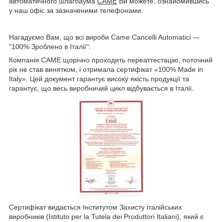
автоматичного шлагбаума
CAME
Ви можете, ознайомившись
у наш офіс за зазначеними телефонами.
Нагадуємо Вам, що всі вироби Came Cancelli Automatici —
"100% Зроблено в Італії":
Компанія CAME щорічно проходить переаттестацію, поточний
рік не став винятком, і отримала сертифікат «100% Made in
Italy». Цей документ гарантує високу якість продукції та
гарантує, що весь виробничий цикл відбувається в Італії.
Сертифікат видається Інститутом Захисту італійських
виробників (Istituto per la Tutela dei Produttori Italiani), який є