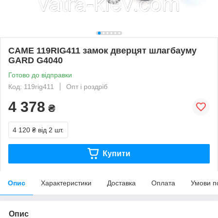
CAME 119RIG411 замок дверцят шлагбауму
GARD G4040
Готово до відправки
Код: 119rig411
Опт і роздріб
4 378
₴
4 120 ₴
від 2 шт.
Купити
Опис
Характеристики
Доставка
Оплата
Умови п
Опис