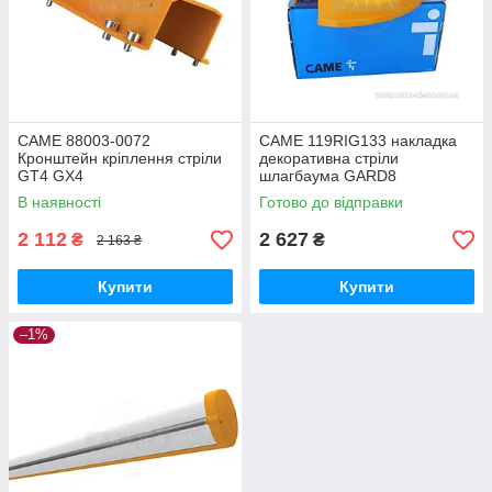
CAME 88003-0072
CAME 119RIG133 накладка
Кронштейн кріплення стріли
декоративна стріли
GT4 GX4
шлагбаума GARD8
запчастина для шлагбаума
В наявності
Готово до відправки
2 112
2 627
₴
₴
2 163 ₴
Купити
Купити
–1%