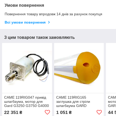
Умови повернення
Повернення товару впродовж 14 днів за рахунок покупця
Всі умови повернення
З цим товаром також замовляють
CAME 119RIG047 привід
CAME 119RIG165
CAM
шлагбаума, мотор для
заглушка для стріли
мото
Gard G3250 G3750 G4000
шлагбаума GARD
GAR
G4040 G6000 G6500
22 351
1 051
44 
₴
₴
G2080