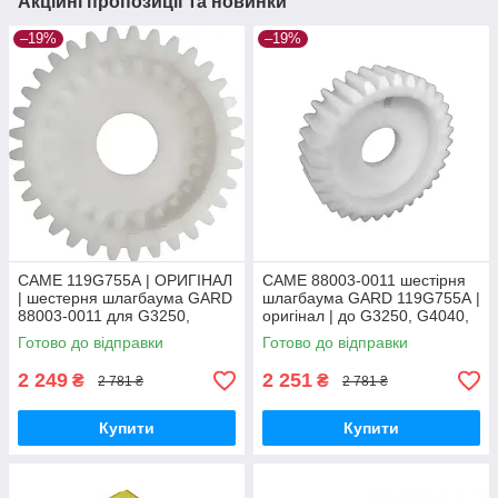
Акційні пропозиції та новинки
–19%
–19%
CAME 119G755А | ОРИГІНАЛ
CAME 88003-0011 шестірня
| шестерня шлагбаума GARD
шлагбаума GARD 119G755А |
88003-0011 для G3250,
оригінал | до G3250, G4040,
G4040, G6500, G4000, G6000
G6500, G4000, G6000
Готово до відправки
Готово до відправки
2 249
2 251
₴
₴
2 781 ₴
2 781 ₴
Купити
Купити