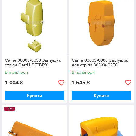
Came 88003-0038 Заглушка
Came 88003-0088 Заглушка
стріли Gard LS/PT/PX
для стріли 803XA-0270
В наявності
В наявності
1 004
1 545
₴
₴
Купити
Купити
–2%