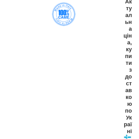
Ак
ту
ал
ьн
а
цін
а,
ку
пи
ти
з
до
ст
ав
ко
ю
по
Ук
раї
ні