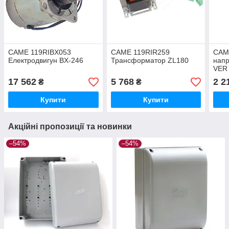
CAME 119RIBX053
CAME 119RIR259
CAME
Електродвигун BX-246
Трансформатор ZL180
напр
VER 
17 562
5 768
2 2
₴
₴
Купити
Купити
Акційні пропозиції та новинки
–54%
–54%