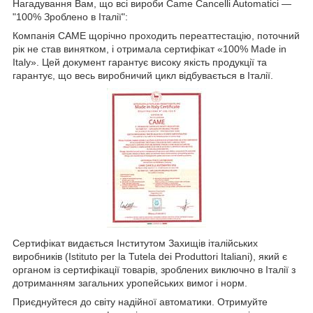
Нагадування Вам, що всі вироби Came Cancelli Automatici —
"100% Зроблено в Італії":
Компанія CAME щорічно проходить переаттестацію, поточний
рік не став винятком, і отримала сертифікат «100% Made in
Italy». Цей документ гарантує високу якість продукції та
гарантує, що весь виробничий цикл відбувається в Італії.
Сертифікат видається Інститутом Захищів італійських
виробників (Istituto per la Tutela dei Produttori Italiani), який є
органом із сертифікації товарів, зроблених виключно в Італії з
дотриманням загальних уропейських вимог і норм.
Приєднуйтеся до світу надійної автоматики. Отримуйте