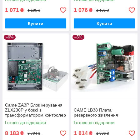
1 071
1 076
₴
₴
1 185 ₴
1 185 ₴
Купити
Купити
–6%
–5%
Came ZA3P Блок керування
ZLX230P у боксі з
CAME LB38 Плата
трансформатором контролер
резервного живлення
для розпашних воріт
Готово до відправки
Готово до відправки
8 183
1 814
₴
₴
8 704 ₴
1 906 ₴