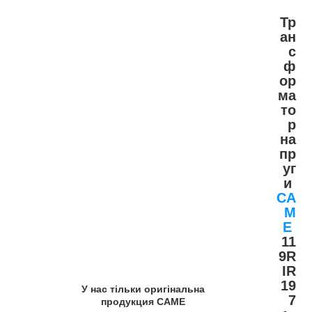
Тр
ан
с
ф
ор
ма
то
р
на
пр
уг
и
CA
M
E
11
9R
IR
19
У нас тільки оригінальна
7
продукция САМЕ