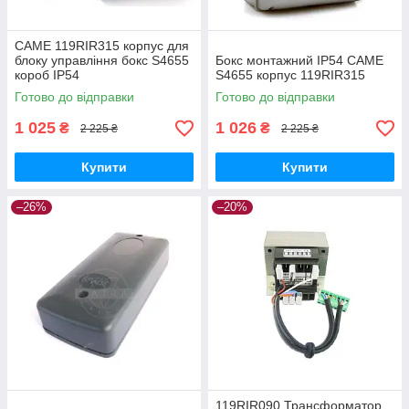
CAME 119RIR315 корпус для
блоку управління бокс S4655
Бокс монтажний IP54 CAME
короб IP54
S4655 корпус 119RIR315
Готово до відправки
Готово до відправки
1 025
1 026
₴
₴
2 225 ₴
2 225 ₴
Купити
Купити
–26%
–20%
119RIR090 Трансформатор