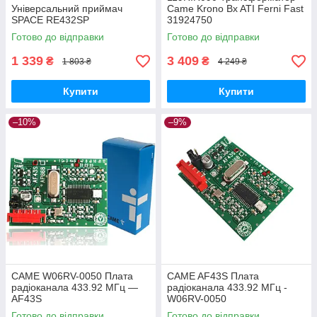
Універсальний приймач
Came Krono Bx ATI Ferni Fast
SPACE RE432SP
31924750
Готово до відправки
Готово до відправки
1 339
3 409
₴
₴
1 803 ₴
4 249 ₴
Купити
Купити
–10%
–9%
CAME W06RV-0050 Плата
CAME AF43S Плата
радіоканала 433.92 МГц —
радіоканала 433.92 МГц -
AF43S
W06RV-0050
Готово до відправки
Готово до відправки