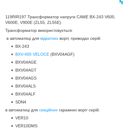
119RIR197 Трансформатор напруги CAME BX-243 V600,
V600E, V900E (ZL55, ZL55E).
Трансформатор використовується:
в автоматиці для
відкатних
воріт, приводах серій:
BX-243
BXV-400 VELOCE
(BXV04AGF)
BXV04AGE
BXV04AGT
BXV04AGS
BXV04ALS
BXV04ALF
SDN4
в автоматиці для
секційних
гаражних воріт серій:
VER10
VER10DMS