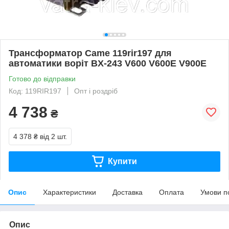
Трансформатор Came 119rir197 для
автоматики воріт BX-243 V600 V600E V900E
Готово до відправки
Код: 119RIR197
Опт і роздріб
4 738
₴
4 378 ₴
від 2 шт.
Купити
Опис
Характеристики
Доставка
Оплата
Умови п
Опис