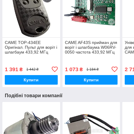
CAME TOP-434EE
CAME AF43S приймач для
Унів
Оригінал. Пульт для воріт і
воріт і шлагбаума W06RV-
для 
шлагбаум 433,92 МГц
0050 частота 433,92 МГц
CAM
433,
1 391
1 073
2 7
₴
₴
1 442 ₴
1 184 ₴
Купити
Купити
Подібні товари компанії