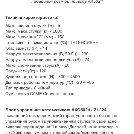
Габаритні розміри приводу AX5024
Технічні характеристики:
Макс. ширина стулки (м) - 5
Макс. маса стулки (кг) - 1000
Макс. значення "С" (мм) - 150
Інтенсивність використання (%) - ІНТЕНСИВНЕ
Клас захисту (IP) - 44
Напруга електроживлення (В, 50 Гц) - 230
Напруга електроживлення двигуна (В) - 24
Макс. споживаний струм (A) - 10
Потужність (Вт) - 120
Зусилля, що штовхає (Н) - 500 ÷ 4500
Діапазон робочих температур (°C) -20 ÷ +55
Тип приводу - Лінійний
Сумісність з CAME Connect - повна
Блок управління автоматикою AXO5024 - ZLJ24
оснащений енкодером, який гарантує точне та безпечне
управління рухом та уповільненням стулки та своєчасно
виявляє перешкоди на її шляху. Дисплей на контролері з
інтуїтивно зрозумілим інтерфейсом забезпечує легкість