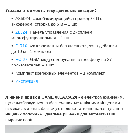
Указана стоимость текущей комплектации:
АХ5024, самоблокирующийся привод 24 В с
энкодером, створка до 5 м – 1 шт.
ZLJ24
, Панель управления с дисплеем,
многофункциональная – 1 шт.
DIR10
, Фотоэлементы безопасности, зона действия
до 10 м - 1 комплект
RC-27
, GSM-модуль керування з телефону на 27
пользователей – 1 шт
Комплект крепёжных элементов – 1 комплект
Инструкция
Лінійний привод CAME 001AX5024
- є електромеханічним,
що самоблокується, забезпечений механічними кінцевими
вимикачами, які забезпечують легке та точне налаштування
кінцевих положень. Ідеальне рішення для автоматизації
широких воріт.