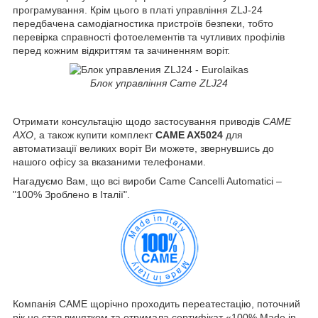
програмування. Крім цього в платі управління ZLJ-24
передбачена самодіагностика пристроїв безпеки, тобто
перевірка справності фотоелементів та чутливих профілів
перед кожним відкриттям та зачиненням воріт.
Блок управління Came ZLJ24
Отримати консультацію щодо застосування приводів
CAME
AXO
, а також купити комплект
CAME AX5024
для
автоматизації великих воріт Ви можете, звернувшись до
нашого офісу за вказаними телефонами.
Нагадуємо Вам, що всі вироби Came Cancelli Automatici –
"100% Зроблено в Італії".
Компанія CAME щорічно проходить переатестацію, поточний
рік не став винятком та отримала сертифікат «100% Made in