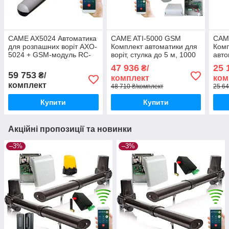
CAME AX5024 Автоматика
CAME ATI-5000 GSM
CAM
для розпашних воріт AXO-
Комплект автоматики для
Комп
5024 + GSM-модуль RC-
воріт, стулка до 5 м, 1000
авто
27
кг, інтенсивність 50%
CAM
47 936
25 
₴/
кг
59 753
₴/
комплект
ком
комплект
48 710 ₴/комплект
25 64
Купити
Купити
Акційні пропозиції та новинки
–3%
–3%