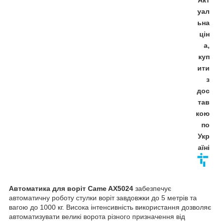
уал
ьна
цін
а,
куп
ити
з
дос
тав
кою
по
Укр
аїні
Автоматика для воріт Came AX5024
забезпечує
автоматичну роботу стулки воріт завдовжки до 5 метрів та
вагою до 1000 кг. Висока інтенсивність використання дозволяє
автоматизувати великі ворота різного призначення від