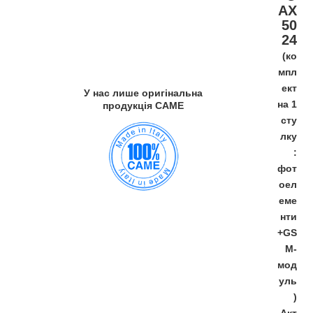
AX
50
24
(
ко
мпл
ект
У нас лише оригінальна
на 1
продукція CAME
сту
лку
:
фот
оел
еме
нти
+GS
M-
мод
уль
)
Акт