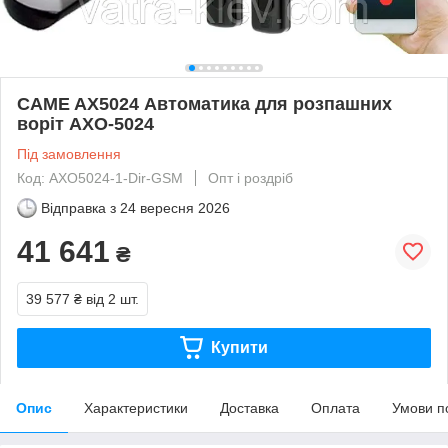
CAME AX5024 Автоматика для розпашних
воріт AXO-5024
Під замовлення
Код: AXO5024-1-Dir-GSM
Опт і роздріб
Відправка з
24 вересня 2026
41 641
₴
39 577 ₴
від 2 шт.
Купити
Опис
Характеристики
Доставка
Оплата
Умови п