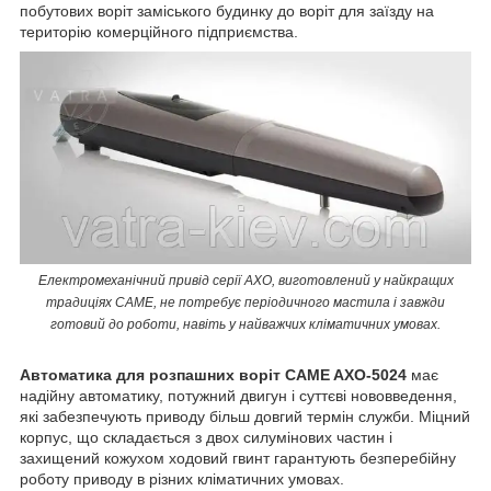
побутових воріт заміського будинку до воріт для заїзду на
територію комерційного підприємства.
Електромеханічний привід серії AXO, виготовлений у найкращих
традиціях CAME, не потребує періодичного мастила і завжди
готовий до роботи, навіть у найважчих кліматичних умовах.
Автоматика для розпашних воріт CAME AXO-5024
має
надійну автоматику, потужний двигун і суттєві нововведення,
які забезпечують приводу більш довгий термін служби. Міцний
корпус, що складається з двох силумінових частин і
захищений кожухом ходовий гвинт гарантують безперебійну
роботу приводу в різних кліматичних умовах.