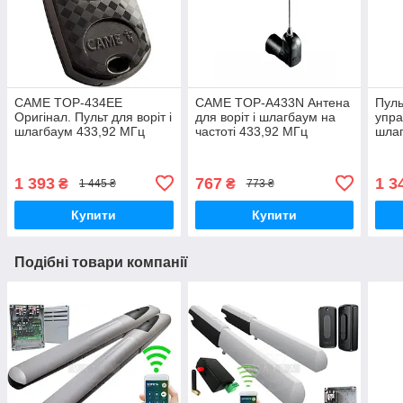
CAME TOP-434EE
CAME TOP-A433N Антена
Пул
Оригінал. Пульт для воріт і
для воріт і шлагбаум на
упра
шлагбаум 433,92 МГц
частоті 433,92 МГц
шла
1 393
767
1 3
₴
₴
1 445 ₴
773 ₴
Купити
Купити
Подібні товари компанії