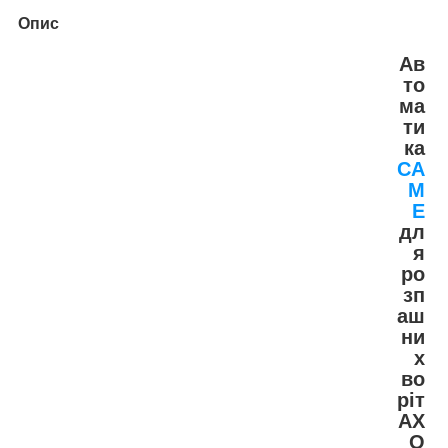
Опис
Ав
то
ма
ти
ка
CA
M
E
дл
я
ро
зп
аш
ни
х
во
ріт
AX
O