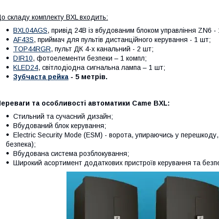
о складу комплекту BXL входить:
BXL04AGS
, привід 24В із вбудованим блоком управління ZN6 - 
AF43S
, приймач для пультів дистанційного керування - 1 шт;
TOP44RGR
, пульт ДК 4-х канальний - 2 шт;
DIR10
, фотоелементи безпеки – 1 компл;
KLED24
, світлодіодна сигнальна лампа – 1 шт;
Зубчаста рейка
- 5 метрів.
Переваги та особливості автоматики Came BXL:
Стильний та сучасний дизайн;
Вбудований блок керування;
Electric Security Mode (ESM) - ворота, упираючись у перешкоду
безпека);
Вбудована система розблокування;
Широкий асортимент додаткових пристроїв керування та безп