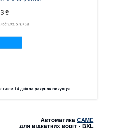
03 ₴
Код:
BXL STD+5м
ротягом 14 днів
за рахунок покупця
Автоматика
CAME
для відкатних воріт - BXL