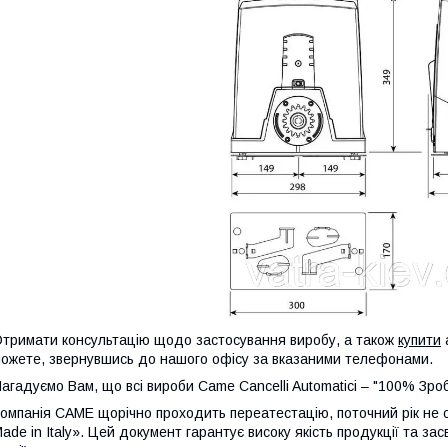
тримати консультацію щодо застосування виробу, а також
купити
ожете, звернувшись до нашого офісу за вказаними телефонами.
агадуємо Вам, що всі вироби Came Cancelli Automatici – "100% Зробл
омпанія CAME щорічно проходить переатестацію, поточний рік не 
ade in Italy». Цей документ гарантує високу якість продукції та з