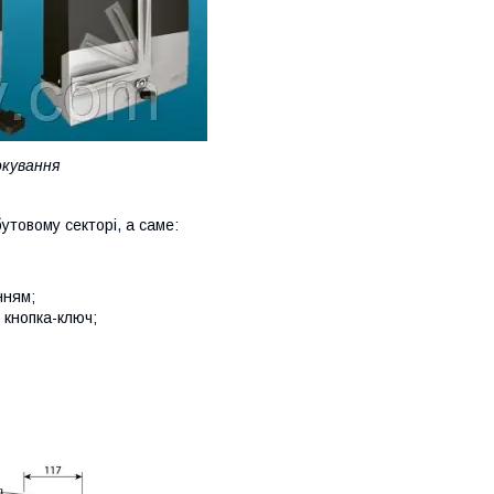
окування
товому секторі, а саме:
нням;
 кнопка-ключ;