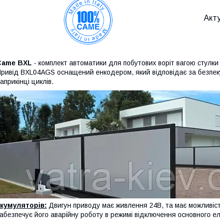
Акту
Came BXL
- комплект автоматики для побутових воріт вагою стулки 
ривід BXL04AGS оснащений енкодером, який відповідає за безпеку 
априкінці циклів.
кумуляторів:
Двигун приводу має живлення 24В, та має можливіст
абезпечує його аварійну роботу в режимі відключення основного е