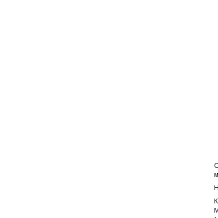
О
м
Н
К
M