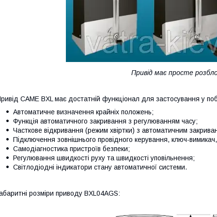
Привід має просте розбл
ривід CAME BXL має достатній функціонал для застосування у побу
Автоматичне визначення крайніх положень;
Функція автоматичного закривання з регулюванням часу;
Часткове відкривання (режим хвіртки) з автоматичним закрива
Підключення зовнішнього провідного керування, ключ-вимикач,
Самодіагностика пристроїв безпеки;
Регулювання швидкості руху та швидкості уповільнення;
Світлодіодні індикатори стану автоматичної системи.
абаритні розміри приводу BXL04AGS: