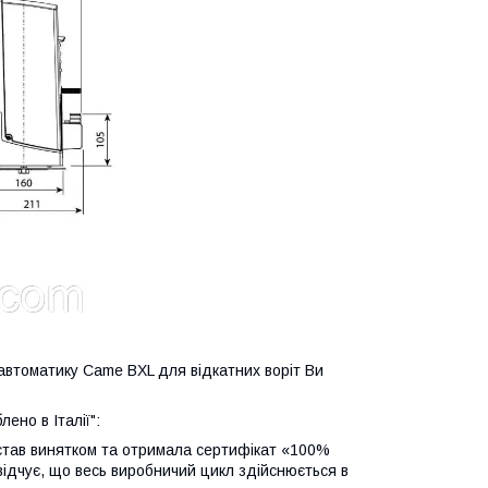
автоматику Came BXL для відкатних воріт Ви
ено в Італії":
став винятком та отримала сертифікат «100%
асвідчує, що весь виробничий цикл здійснюється в