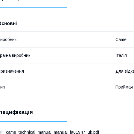
Основні
иробник
Came
раїна виробник
Італія
ризначення
Для відк
ип
Приймач
пецифікація
came_technical_manual_manual_fa01947_uk.pdf