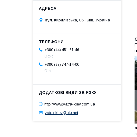
вул. Кирилівська, 86, Київ, Україна
П
+380 (44) 451-61-46
н
Офіс
+380 (98) 747-14-00
Офіс
http://www.vatra-kiev.com.ua
vatra-kiev@ukr.net
а
з