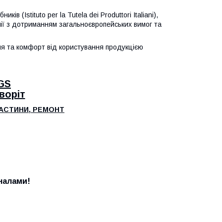
в (Istituto per la Tutela dei Produttori Italiani),
алії з дотриманням загальноєвропейських вимог та
я та комфорт від користування продукцією
GS
воріт
ЧАСТИНИ, РЕМОНТ
налами!