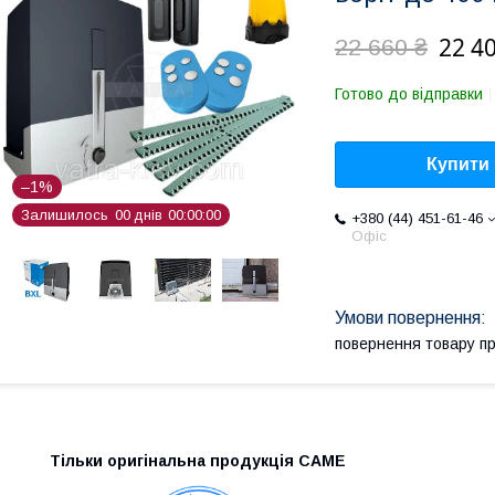
22 4
22 660 ₴
Готово до відправки
Купити
–1%
Залишилось
0
0
днів
0
0
0
0
0
0
+380 (44) 451-61-46
Офіс
повернення товару п
Тільки оригінальна продукція САМЕ