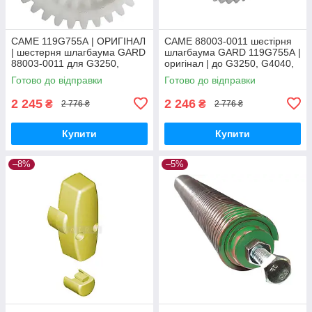
CAME 119G755А | ОРИГІНАЛ
CAME 88003-0011 шестірня
| шестерня шлагбаума GARD
шлагбаума GARD 119G755А |
88003-0011 для G3250,
оригінал | до G3250, G4040,
G4040, G6500, G4000, G6000
G6500, G4000, G6000
Готово до відправки
Готово до відправки
2 245
2 246
₴
₴
2 776 ₴
2 776 ₴
Купити
Купити
–8%
–5%