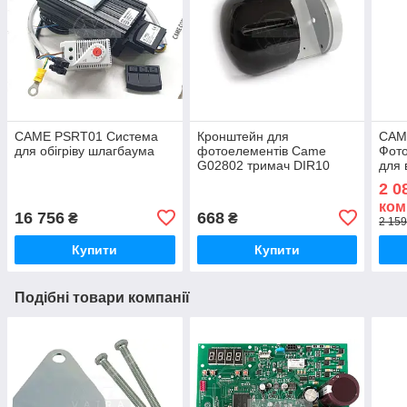
CAME PSRT01 Система
Кронштейн для
CAM
для обігріву шлагбаума
фотоелементів Came
Фото
G02802 тримач DIR10
для 
2 0
ком
16 756
668
₴
₴
2 159
Купити
Купити
Подібні товари компанії