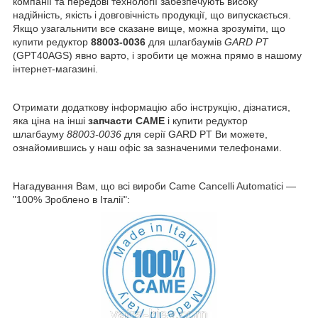
компанії та передові технології забезпечують високу
надійність, якість і довговічність продукції, що випускається.
Якщо узагальнити все сказане вище, можна зрозуміти, що
купити редуктор
88003-0036
для шлагбаумів
GARD PT
(GPT40AGS)
явно варто, і зробити це можна прямо в нашому
інтернет-магазині.
Отримати додаткову інформацію або інструкцію, дізнатися,
яка ціна на інші
запчасти CAME
і купити редуктор
шлагбауму
88003-0036
для серії GARD PT Ви можете,
ознайомившись у наш офіс за зазначеними телефонами.
Нагадування Вам, що всі вироби Came Cancelli Automatici —
"100% Зроблено в Італії":