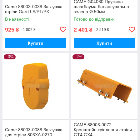
CAME G04060 Пружина
Came 88003-0038 Заглушка
шлагбаума балансувальна
стріли Gard LS/PT/PX
зелена Ø 50мм
В наявності
Готово до відправки
925
2 401
₴
₴
1 002 ₴
2 519 ₴
Купити
Купити
–3%
–2%
CAME 88003-0072
Came 88003-0088 Заглушка
Кронштейн кріплення стріли
для стріли 803XA-0270
GT4 GX4