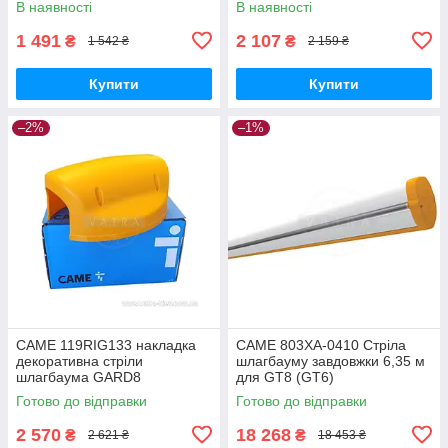
В наявності
В наявності
1 491
2 107
₴
₴
1 542 ₴
2 159 ₴
Купити
Купити
–2%
–1%
CAME 119RIG133 накладка
CAME 803XA-0410 Стріла
декоративна стріли
шлагбауму завдовжки 6,35 м
шлагбаума GARD8
для GT8 (GT6)
запчастина для шлагбаума
Готово до відправки
Готово до відправки
2 570
18 268
₴
₴
2 621 ₴
18 453 ₴