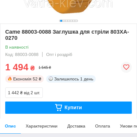
Came 88003-0088 Заглушка для стріли 803XA-
0270
В наявності
Код: 88003-0088
Опт і роздріб
1 494
₴
1 545 ₴
Економія
52 ₴
Залишилось
1 день
1 442 ₴
від 2 шт.
Купити
Опис
Характеристики
Доставка
Оплата
Умови п