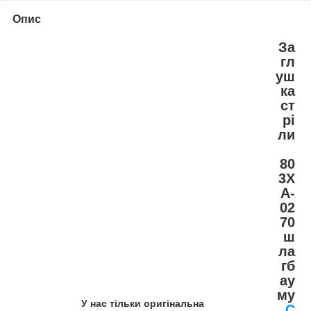
Опис
За
гл
уш
ка
ст
рі
ли
80
3X
A-
02
70
ш
ла
гб
ау
му
У нас тільки оригінальна
C