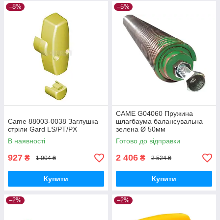
–8%
–5%
CAME G04060 Пружина
Came 88003-0038 Заглушка
шлагбаума балансувальна
стріли Gard LS/PT/PX
зелена Ø 50мм
В наявності
Готово до відправки
927
2 406
₴
₴
1 004 ₴
2 524 ₴
Купити
Купити
–2%
–2%