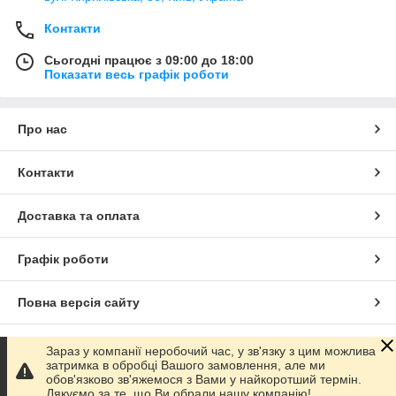
Контакти
Сьогодні працює з 09:00 до 18:00
Показати весь графік роботи
Про нас
Контакти
Доставка та оплата
Графік роботи
Повна версія сайту
Сайт створено на маркетплейсі
Prom.ua
Зараз у компанії неробочий час, у зв'язку з цим можлива
затримка в обробці Вашого замовлення, але ми
обов'язково зв'яжемося з Вами у найкоротший термін.
Політика конфіденційності
Дякуємо за те, що Ви обрали нашу компанію!