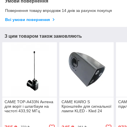
Умови повернення
Повернення товару впродовж 14 днів за рахунок покупця
Всі умови повернення
З цим товаром також замовляють
CAME TOP-A433N Антена
CAME KIARO S
CAM
для воріт і шлагбаум на
Кронштейн для сигнальної
підк
частоті 433,92 МГц
лампи KLED - Kled 24
воріт і шлагбаум KiaroS