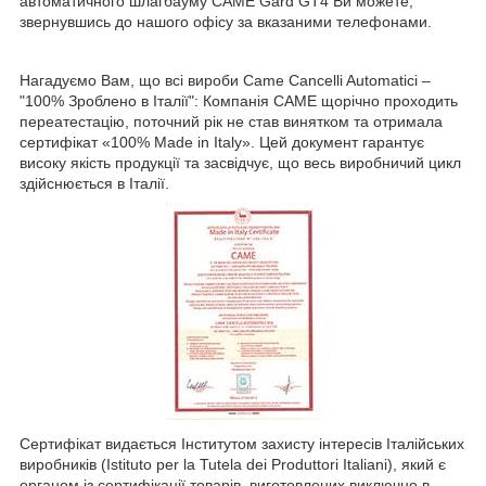
автоматичного шлагбауму CAME Gard GT4 Ви можете,
звернувшись до нашого офісу за вказаними телефонами.
Нагадуємо Вам, що всі вироби Came Cancelli Automatici –
"100% Зроблено в Італії": Компанія CAME щорічно проходить
переатестацію, поточний рік не став винятком та отримала
сертифікат «100% Made in Italy». Цей документ гарантує
високу якість продукції та засвідчує, що весь виробничий цикл
здійснюється в Італії.
Сертифікат видається Інститутом захисту інтересів Італійських
виробників (Istituto per la Tutela dei Produttori Italiani), який є
органом із сертифікації товарів, виготовлених виключно в