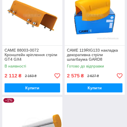
CAME 88003-0072
CAME 119RIG133 накладка
Кронштейн кріплення стріли
декоративна стріли
GT4 GX4
шлагбаума GARD8
запчастина для шлагбаума
В наявності
Готово до відправки
2 112
2 575
₴
₴
2 163 ₴
2 627 ₴
Купити
Купити
–1%