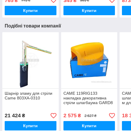
765
345
873
₴
₴
772 ₴
361 ₴
Купити
Купити
Подібні товари компанії
Шарнір зламу для стріли
CAME 119RIG133
CAM
Came 803XA-0310
накладка декоративна
шлаг
стріли шлагбаума GARD8
м дл
запчастина для
шлагбаума
21 424
2 575
18 
₴
₴
2 627 ₴
Купити
Купити