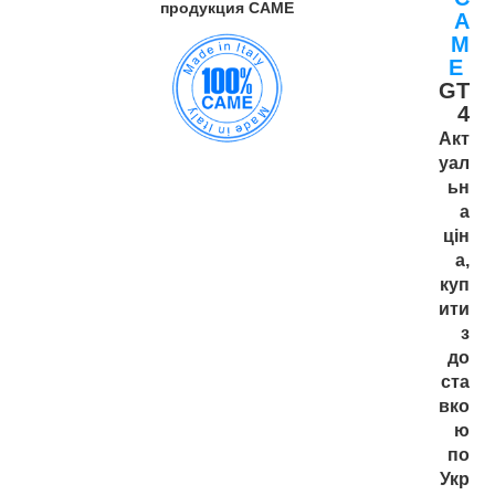
продукция САМЕ
A
M
E
GT
4
Акт
уал
ьн
а
цін
а,
куп
ити
з
до
ста
вко
ю
по
Укр