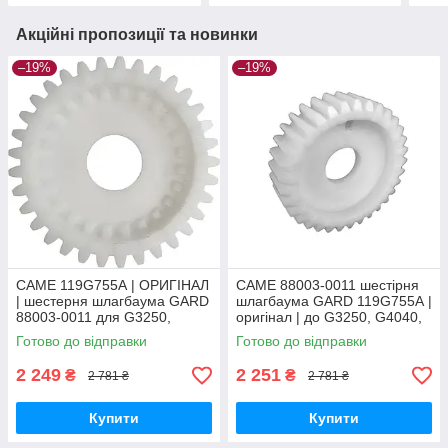
Акційні пропозиції та новинки
–19%
–19%
CAME 119G755А | ОРИГІНАЛ
CAME 88003-0011 шестірня
| шестерня шлагбаума GARD
шлагбаума GARD 119G755А |
88003-0011 для G3250,
оригінал | до G3250, G4040,
G4040, G6500, G4000, G6000
G6500, G4000, G6000
Готово до відправки
Готово до відправки
2 249
2 251
₴
₴
2 781 ₴
2 781 ₴
Купити
Купити