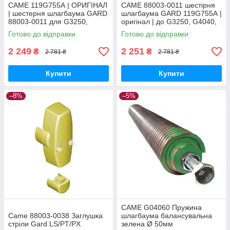
CAME 119G755А | ОРИГІНАЛ
CAME 88003-0011 шестірня
| шестерня шлагбаума GARD
шлагбаума GARD 119G755А |
88003-0011 для G3250,
оригінал | до G3250, G4040,
G4040, G6500, G4000, G6000
G6500, G4000, G6000
Готово до відправки
Готово до відправки
2 249
2 251
₴
₴
2 781 ₴
2 781 ₴
Купити
Купити
–8%
–5%
CAME G04060 Пружина
Came 88003-0038 Заглушка
шлагбаума балансувальна
стріли Gard LS/PT/PX
зелена Ø 50мм