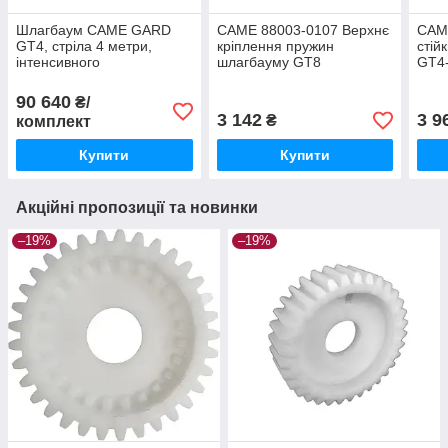
Шлагбаум CAME GARD
CAME 88003-0107 Верхнє
CAM
GT4, стріла 4 метри,
кріплення пружин
стій
інтенсивного
шлагбауму GT8
GT4
використання GGT40AGS
90 640
₴/
3 142
3 9
₴
комплект
Купити
Купити
Акційні пропозиції та новинки
–19%
–19%