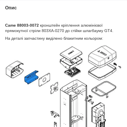
Опис
Came 88003-0072
кронштейн кріплення алюмінієвої
прямокутної стріли 803XA-0270 до стійки шлагбауму GT4.
На деталі запчастину виділено блакитним кольором: