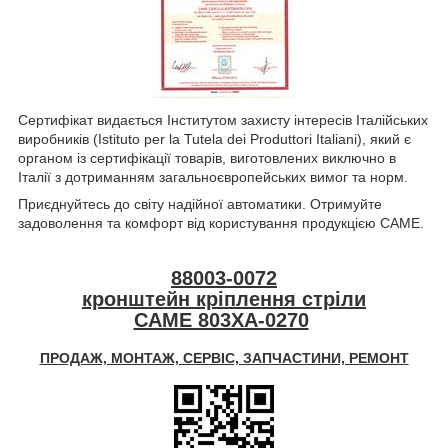
Сертифікат видається Інститутом захисту інтересів Італійських
виробників (Istituto per la Tutela dei Produttori Italiani), який є
органом із сертифікації товарів, виготовлених виключно в
Італії з дотриманням загальноєвропейських вимог та норм.
Приєднуйтесь до світу надійної автоматики. Отримуйте
задоволення та комфорт від користування продукцією CAME.
88003-0072
кронштейн кріплення стріли
CAME 803XA-0270
ПРОДАЖ, МОНТАЖ, СЕРВІС, ЗАПЧАСТИНИ, РЕМОНТ