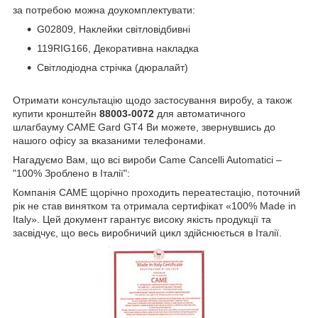
за потребою можна доукомплектувати:
G02809, Наклейки світловідбивні
119RIG166, Декоративна накладка
Світлодіодна стрічка (дюралайт)
Отримати консультацію щодо застосування виробу, а також
купити кронштейн
88003-0072
для автоматичного
шлагбауму CAME Gard GT4 Ви можете, звернувшись до
нашого офісу за вказаними телефонами.
Нагадуємо Вам, що всі вироби Came Cancelli Automatici –
"100% Зроблено в Італії":
Компанія CAME щорічно проходить переатестацію, поточний
рік не став винятком та отримала сертифікат «100% Made in
Italy». Цей документ гарантує високу якість продукції та
засвідчує, що весь виробничий цикл здійснюється в Італії.