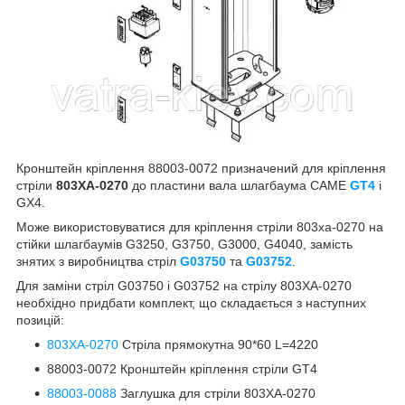
Кронштейн кріплення 88003-0072 призначений для кріплення
стріли
803XA-0270
до пластини вала шлагбаума CAME
GT4
і
GX4.
Може використовуватися для кріплення стріли 803xa-0270 на
стійки шлагбаумів G3250, G3750, G3000, G4040, замість
знятих з виробництва стріл
G03750
та
G03752
.
Для заміни стріл G03750 і G03752 на стрілу 803XA-0270
необхідно придбати комплект, що складається з наступних
позицій:
803XA-0270
Стріла прямокутна 90*60 L=4220
88003-0072 Кронштейн кріплення стріли GT4
88003-0088
Заглушка для стріли 803XA-0270