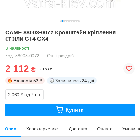
CAME 88003-0072 Кронштейн кріплення
стріли GT4 GX4
В наявності
Код: 88003-0072
Опт і роздріб
2 112
₴
2 163 ₴
Економія
52 ₴
Залишилось
24 дні
2 060 ₴
від 2 шт.
Купити
Опис
Характеристики
Доставка
Оплата
Умови п