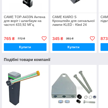
CAME TOP-A433N Антена
CAME KIARO S
CAM
для воріт і шлагбаум на
Кронштейн для сигнальної
підк
частоті 433,92 МГц
лампи KLED - Kled 24
воріт і шлагбаум KiaroS
765
345
873
₴
₴
772 ₴
361 ₴
Купити
Купити
Подібні товари компанії