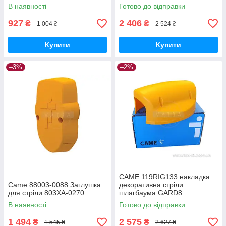
В наявності
Готово до відправки
927
2 406
₴
₴
1 004 ₴
2 524 ₴
Купити
Купити
–3%
–2%
CAME 119RIG133 накладка
Came 88003-0088 Заглушка
декоративна стріли
для стріли 803XA-0270
шлагбаума GARD8
запчастина для шлагбаума
В наявності
Готово до відправки
1 494
2 575
₴
₴
1 545 ₴
2 627 ₴