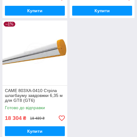
Купити
Купити
–1%
CAME 803XA-0410 Стріла
шлагбауму завдовжки 6,35 м
для GT8 (GT6)
Готово до відправки
18 304
₴
18 489 ₴
Купити