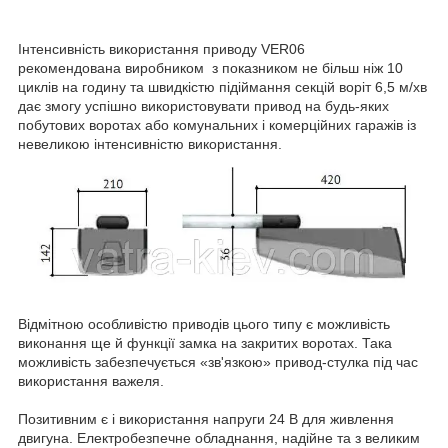
Інтенсивність використання приводу VER06
рекомендована виробником з показником не більш ніж 10
циклів на годину та швидкістю підіймання секцій воріт 6,5 м/хв
дає змогу успішно використовувати привод на будь-яких
побутових воротах або комунальних і комерційних гаражів із
невеликою інтенсивністю використання.
Відмітною особливістю приводів цього типу є можливість
виконання ще й функції замка на закритих воротах. Така
можливість забезпечується «зв'язкою» привод-стулка під час
використання важеля.
Позитивним є і використання напруги 24 В для живлення
двигуна. Електробезпечне обладнання, надійне та з великим