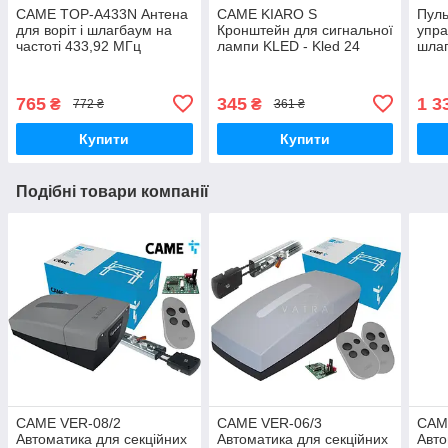
CAME TOP-A433N Антена
CAME KIARO S
Пул
для воріт і шлагбаум на
Кронштейн для сигнальної
упра
частоті 433,92 МГц
лампи KLED - Kled 24
шла
воріт і шлагбаум KiaroS
765
345
1 3
₴
₴
772 ₴
361 ₴
Купити
Купити
Подібні товари компанії
CAME VER-08/2
CAME VER-06/3
CAM
Автоматика для секційних
Автоматика для секційних
Авто