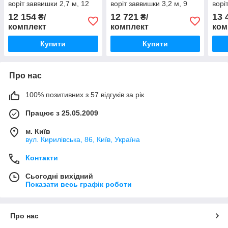
воріт заввишки 2,7 м, 12
воріт заввишки 3,2 м, 9
ворі
кв.м.
кв.м. VER-1/3 з 2 пультами
кв.м
12 154
12 721
13 
₴/
₴/
комплект
комплект
ком
Купити
Купити
Про нас
100% позитивних з 57 відгуків за рік
Працює з 25.05.2009
м. Київ
вул. Кирилівська, 86, Київ, Україна
Контакти
Сьогодні вихідний
Показати весь графік роботи
Про нас