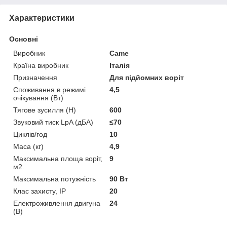
Характеристики
Основні
Виробник
Came
Країна виробник
Італія
Призначення
Для підйомних воріт
Споживання в режимі
4,5
очікування (Вт)
Тягове зусилля (Н)
600
Звуковий тиск LpA (дБА)
≤70
Циклів/год
10
Маса (кг)
4,9
Максимальна площа воріт,
9
м2.
Максимальна потужність
90 Вт
Клас захисту, IP
20
Електроживлення двигуна
24
(В)