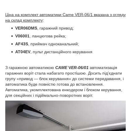
Ціна на комплект автоматики Came VER-06/1 вказана з огляду
на склад комплекту
:
VER06DMS
, гаражний привод;
V06001
, ланцюгова рейка;
AF43S
, приймач одноканальний;
AT04EV
, пульт дистанційного керування
З гаражною автоматикою
CAME
V
ER-06/01
автоматизація
гаражних воріт стала набагато простішою. Досить під'єднати
групу «привод — блок керування» до системи передавання, і
автоматика буде повністю готова до встановлення.
Автоматика, укомплектована енкодером і блоком керування,
для секційних і підіймально-поворотних воріт.