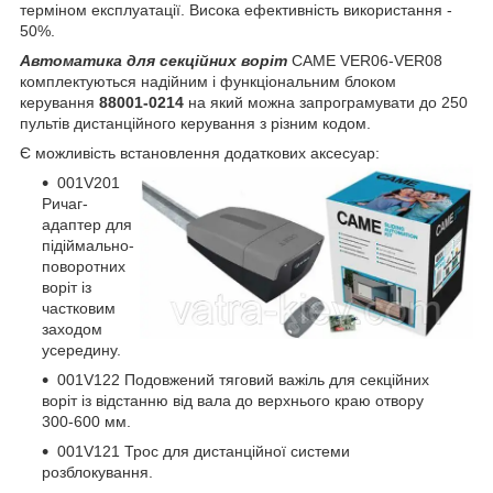
терміном експлуатації. Висока ефективність використання -
50%.
Автоматика для секційних воріт
CAME VER06-VER08
комплектуються надійним і функціональним блоком
керування
88001-0214
на який можна запрограмувати до 250
пультів дистанційного керування з різним кодом.
Є можливість встановлення додаткових аксесуар:
001V201
Ричаг-
адаптер для
підіймально-
поворотних
воріт із
частковим
заходом
усередину.
001V122 Подовжений тяговий важіль для секційних
воріт із відстанню від вала до верхнього краю отвору
300-600 мм.
001V121 Трос для дистанційної системи
розблокування.