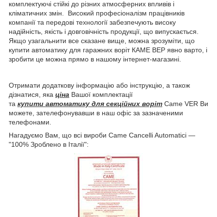
комплектуючі стійкі до різних атмосферних впливів і
кліматичних змін. Високий професіоналізм працівників
компанії та передові технології забезпечують високу
надійність, якість і довговічність продукції, що випускається.
Якщо узагальнити все сказане вище, можна зрозуміти, що
купити автоматику для гаражних воріт КАМЕ ВЕР явно варто, і
зробити це можна прямо в нашому інтернет-магазині.
Отримати додаткову інформацію або інструкцію, а також
дізнатися, яка
ціна
Вашої комплектації
та
купити автоматику для секційних воріт
Came VER Ви
можете, зателефонувавши в наш офіс за зазначеними
телефонами.
Нагадуємо Вам, що всі вироби Came Cancelli Automatici —
"100% Зроблено в Італії":