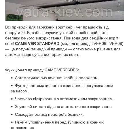
Всі приводи для гаражних воріт серії Ver працюють від
напруги 24 В, забезпечуючи у такий спосіб надійність і
безпеку їхнього використання. Привода для секційних воріт
серії
CAME
VER STANDARD
(моделі приводів VER06 і VER08)
— це потужні та надійні приводи — оптимальне рішення для
автоматизації сучасних гаражних воріт.
Функціонал приводу CAME VER06DES:
Автоматичне визначення крайніх положень.
Функція автоматичного закривання з регулюванням
за часом.
Частково відкривання з автоматичним закриванням.
Звуковий сигнал під час автоматичного закривання.
Самодіагностика пристроїв безпеки.
Режим уповільнення перед зупинкою в крайніх
положеннях.