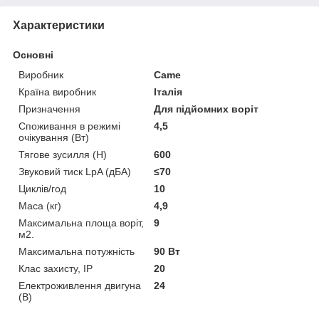
Характеристики
Основні
Виробник
Came
Країна виробник
Італія
Призначення
Для підйомних воріт
Споживання в режимі
4,5
очікування (Вт)
Тягове зусилля (Н)
600
Звуковий тиск LpA (дБА)
≤70
Циклів/год
10
Маса (кг)
4,9
Максимальна площа воріт,
9
м2.
Максимальна потужність
90 Вт
Клас захисту, IP
20
Електроживлення двигуна
24
(В)