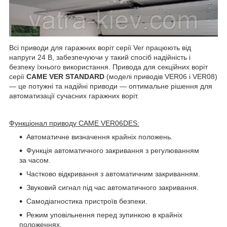
Всі приводи для гаражних воріт серії Ver працюють від
напруги 24 В, забезпечуючи у такий спосіб надійність і
безпеку їхнього використання. Привода для секційних воріт
серії
CAME
VER STANDARD
(моделі приводів VER06 і VER08)
— це потужні та надійні приводи — оптимальне рішення для
автоматизації сучасних гаражних воріт.
Функціонал приводу CAME VER06DES:
Автоматичне визначення крайніх положень.
Функція автоматичного закривання з регулюванням
за часом.
Частково відкривання з автоматичним закриванням.
Звуковий сигнал під час автоматичного закривання.
Самодіагностика пристроїв безпеки.
Режим уповільнення перед зупинкою в крайніх
положеннях.