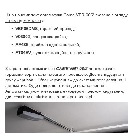
Ціна на комплект автоматики Came VER-06/2 вказана з огляду
на склад комплекту
:
VER06DMS
, гаражний привод;
V06002
, ланцюгова рейка;
AF43S
, приймач одноканальний;
AT04EV
, пульт дистанційного керування
З гаражною автоматикою
CAME
V
ER-06/2
автоматизація
гаражних воріт стала набагато простішою. Досить під'єднати
групу «привод — блок керування» до системи передавання, і
автоматика буде повністю готова до встановлення.
Автоматика, укомплектована енкодером і блоком керування,
для секційних і підіймально-поворотних воріт.