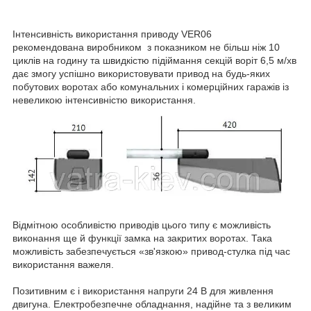
Інтенсивність використання приводу VER06
рекомендована виробником з показником не більш ніж 10
циклів на годину та швидкістю підіймання секцій воріт 6,5 м/хв
дає змогу успішно використовувати привод на будь-яких
побутових воротах або комунальних і комерційних гаражів із
невеликою інтенсивністю використання.
Відмітною особливістю приводів цього типу є можливість
виконання ще й функції замка на закритих воротах. Така
можливість забезпечується «зв'язкою» привод-стулка під час
використання важеля.
Позитивним є і використання напруги 24 В для живлення
двигуна. Електробезпечне обладнання, надійне та з великим