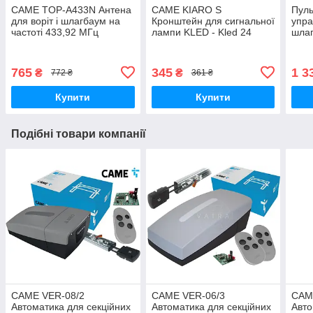
CAME TOP-A433N Антена
CAME KIARO S
Пул
для воріт і шлагбаум на
Кронштейн для сигнальної
упра
частоті 433,92 МГц
лампи KLED - Kled 24
шла
воріт і шлагбаум KiaroS
765
345
1 3
₴
₴
772 ₴
361 ₴
Купити
Купити
Подібні товари компанії
CAME VER-08/2
CAME VER-06/3
CAM
Автоматика для секційних
Автоматика для секційних
Авто