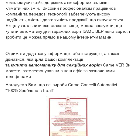
комплектуючі стійкі до різних атмосферних впливів і
кліматичних змін. Високий професіоналізм працівників
компанії та передові технології забезпечують високу
надійність, якість і довговічність продукції, що випускається.
Якщо узагальнити все сказане вище, можна зрозуміти, що
купити автоматику для гаражних воріт КАМЕ ВЕР явно варто, і
зробити це можна прямо в нашому інтернет-магазині.
Отримати додаткову інформацію або інструкцію, а також
дізнатися, яка
ціна
Вашої комплектації
та
купити автоматику для секційних воріт
Came VER Ви
можете, зателефонувавши в наш офіс за зазначеними
телефонами.
Нагадуємо Вам, що всі вироби Came Cancelli Automatici —
"100% Зроблено в Італії":