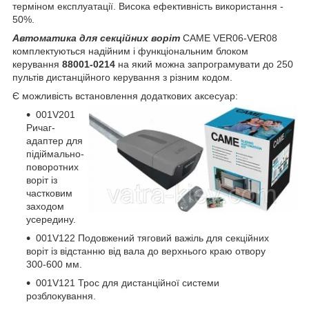
терміном експлуатації. Висока ефективність використання -
50%.
Автоматика для секційних воріт
CAME VER06-VER08
комплектуються надійним і функціональним блоком
керування
88001-0214
на який можна запрограмувати до 250
пультів дистанційного керування з різним кодом.
Є можливість встановлення додаткових аксесуар:
001V201
Ричаг-
адаптер для
підіймально-
поворотних
воріт із
частковим
заходом
усередину.
001V122 Подовжений тяговий важіль для секційних
воріт із відстанню від вала до верхнього краю отвору
300-600 мм.
001V121 Трос для дистанційної системи
розблокування.