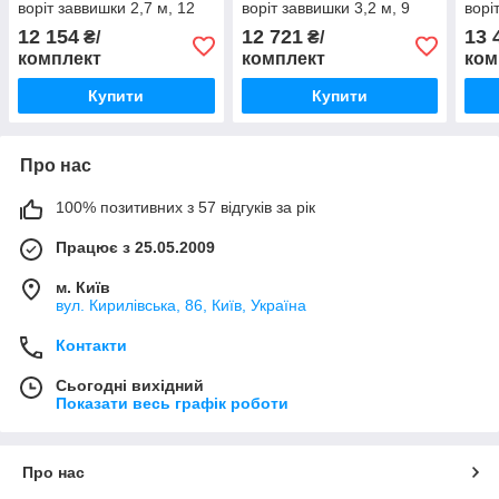
воріт заввишки 2,7 м, 12
воріт заввишки 3,2 м, 9
ворі
кв.м.
кв.м. VER-1/3 з 2 пультами
кв.м
12 154
12 721
13 
₴/
₴/
комплект
комплект
ком
Купити
Купити
Про нас
100% позитивних з 57 відгуків за рік
Працює з 25.05.2009
м. Київ
вул. Кирилівська, 86, Київ, Україна
Контакти
Сьогодні вихідний
Показати весь графік роботи
Про нас