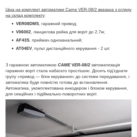
Ціна на комплект автоматики Came VER-08/2 вказана з огляду
на склад комплекту
:
VER08DMS
, гаражний привод;
V06002
, ланцюгова рейка для воріт до 2,7м;
AF43S
, приймач одноканальний;
AT04EV
, пульт дистанційного керування - 2 шт.
З гаражною автоматикою
CAME
V
ER-08/2
автоматизація
гаражних воріт стала набагато простішою. Досить під'єднати
групу «привод — блок керування» до системи передавання, і
автоматика буде повністю готова до встановлення.
Автоматика, укомплектована енкодером і блоком керування,
для секційних і підіймально-поворотних воріт.