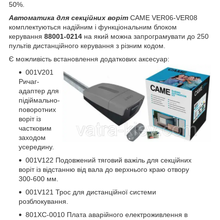
50%.
Автоматика для секційних воріт
CAME VER06-VER08
комплектуються надійним і функціональним блоком
керування
88001-0214
на який можна запрограмувати до 250
пультів дистанційного керування з різним кодом.
Є можливість встановлення додаткових аксесуар:
001V201
Ричаг-
адаптер для
підіймально-
поворотних
воріт із
частковим
заходом
усередину.
001V122 Подовжений тяговий важіль для секційних
воріт із відстанню від вала до верхнього краю отвору
300-600 мм.
001V121 Трос для дистанційної системи
розблокування.
801XC-0010 Плата аварійного електроживлення в