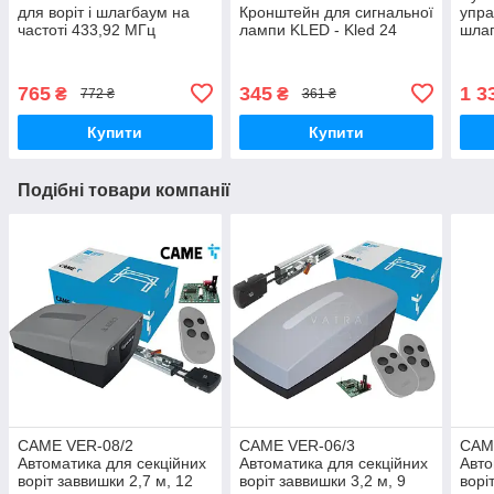
для воріт і шлагбаум на
Кронштейн для сигнальної
упра
частоті 433,92 МГц
лампи KLED - Kled 24
шла
воріт і шлагбаум KiaroS
765
345
1 3
₴
₴
772 ₴
361 ₴
Купити
Купити
Подібні товари компанії
CAME VER-08/2
CAME VER-06/3
CAM
Автоматика для секційних
Автоматика для секційних
Авто
воріт заввишки 2,7 м, 12
воріт заввишки 3,2 м, 9
ворі