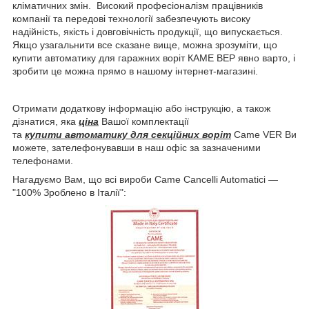
кліматичних змін. Високий професіоналізм працівників
компанії та передові технології забезпечують високу
надійність, якість і довговічність продукції, що випускається.
Якщо узагальнити все сказане вище, можна зрозуміти, що
купити автоматику для гаражних воріт КАМЕ ВЕР явно варто, і
зробити це можна прямо в нашому інтернет-магазині.
Отримати додаткову інформацію або інструкцію, а також
дізнатися, яка
ціна
Вашої комплектації
та
купити автоматику для секційних воріт
Came VER Ви
можете, зателефонувавши в наш офіс за зазначеними
телефонами.
Нагадуємо Вам, що всі вироби Came Cancelli Automatici —
"100% Зроблено в Італії":