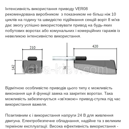
Інтенсивність використання приводу VER08
рекомендована виробником з показником не більш ніж 10
циклів на годину та швидкістю підіймання секцій воріт 8 м/хв
дає змогу успішно використовувати привод на будь-яких
побутових воротах або комунальних і комерційних гаражів із
невеликою інтенсивністю використання.
Відмітною особливістю приводів цього типу є можливість
виконання ще й функції замка на закритих воротах. Така
можливість забезпечується «зв'язкою» привод-стулка під час
використання важеля.
Позитивним є і використання напруги 24 В для живлення
двигуна. Електробезпечне обладнання, надійне та з великим
терміном експлуатації. Висока ефективність використання -