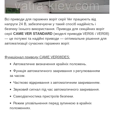
Всі приводи для гаражних воріт серії Ver працюють від
напруги 24 В, забезпечуючи у такий спосіб надійність і
безпеку їхнього використання. Привода для секційних воріт
серії
CAME
VER STANDARD
(моделі приводів VER06 і VER08)
— це потужні та надійні приводи — оптимальне рішення для
автоматизації сучасних гаражних воріт.
Функціонал приводу CAME VER08DES:
Автоматичне визначення крайніх положень.
Функція автоматичного закривання з регулюванням
за часом.
Частково відкривання з автоматичним закриванням.
Звуковий сигнал під час автоматичного закривання.
Самодіагностика пристроїв безпеки.
Режим уповільнення перед зупинкою в крайніх
положеннях.