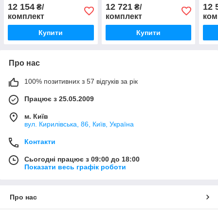
кв.м.
кв.м. VER-1/3 з 2 пультами
кв.м
12 154
12 721
12 
₴/
₴/
комплект
комплект
ком
Купити
Купити
Про нас
100% позитивних з 57 відгуків за рік
Працює з 25.05.2009
м. Київ
вул. Кирилівська, 86, Київ, Україна
Контакти
Сьогодні працює з 09:00 до 18:00
Показати весь графік роботи
Про нас