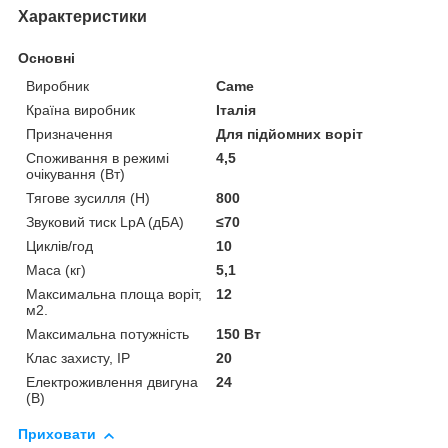
Характеристики
Основні
Виробник
Came
Країна виробник
Італія
Призначення
Для підйомних воріт
Споживання в режимі
4,5
очікування (Вт)
Тягове зусилля (Н)
800
Звуковий тиск LpA (дБА)
≤70
Циклів/год
10
Маса (кг)
5,1
Максимальна площа воріт,
12
м2.
Максимальна потужність
150 Вт
Клас захисту, IP
20
Електроживлення двигуна
24
(В)
Приховати