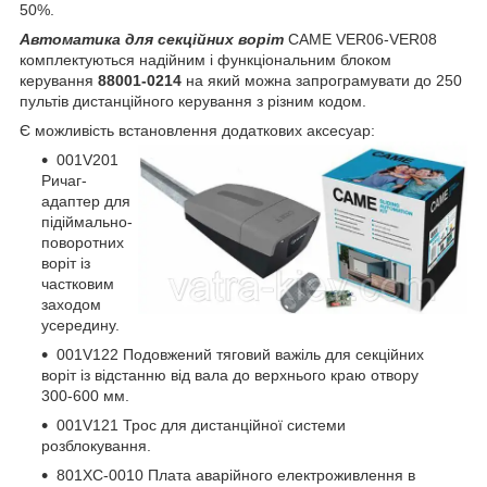
50%.
Автоматика для секційних воріт
CAME VER06-VER08
комплектуються надійним і функціональним блоком
керування
88001-0214
на який можна запрограмувати до 250
пультів дистанційного керування з різним кодом.
Є можливість встановлення додаткових аксесуар:
001V201
Ричаг-
адаптер для
підіймально-
поворотних
воріт із
частковим
заходом
усередину.
001V122 Подовжений тяговий важіль для секційних
воріт із відстанню від вала до верхнього краю отвору
300-600 мм.
001V121 Трос для дистанційної системи
розблокування.
801XC-0010 Плата аварійного електроживлення в