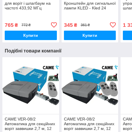
для воріт і шлагбаум на
Кронштейн для сигнальної
упра
частоті 433,92 МГц
лампи KLED - Kled 24
шла
воріт і шлагбаум KiaroS
765
345
1 3
₴
₴
772 ₴
361 ₴
Купити
Купити
Подібні товари компанії
CAME VER-08/2
CAME VER-08/2
CAM
Автоматика для секційних
Автоматика для секційних
Авто
воріт заввишки 2,7 м, 12
воріт заввишки 2,7 м, 12
ворі