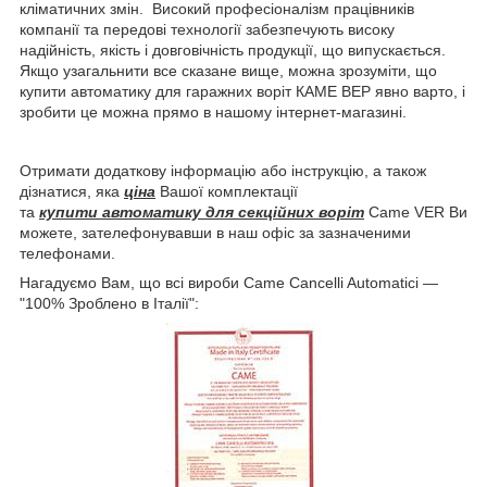
кліматичних змін. Високий професіоналізм працівників
компанії та передові технології забезпечують високу
надійність, якість і довговічність продукції, що випускається.
Якщо узагальнити все сказане вище, можна зрозуміти, що
купити автоматику для гаражних воріт КАМЕ ВЕР явно варто, і
зробити це можна прямо в нашому інтернет-магазині.
Отримати додаткову інформацію або інструкцію, а також
дізнатися, яка
ціна
Вашої комплектації
та
купити автоматику для секційних воріт
Came VER Ви
можете, зателефонувавши в наш офіс за зазначеними
телефонами.
Нагадуємо Вам, що всі вироби Came Cancelli Automatici —
"100% Зроблено в Італії":