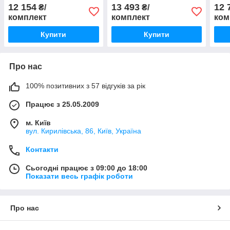
кв.м.
кв.м. з 2 пультами
кв.м
12 154
13 493
12 
₴/
₴/
комплект
комплект
ком
Купити
Купити
Про нас
100% позитивних з 57 відгуків за рік
Працює з 25.05.2009
м. Київ
вул. Кирилівська, 86, Київ, Україна
Контакти
Сьогодні працює з 09:00 до 18:00
Показати весь графік роботи
Про нас