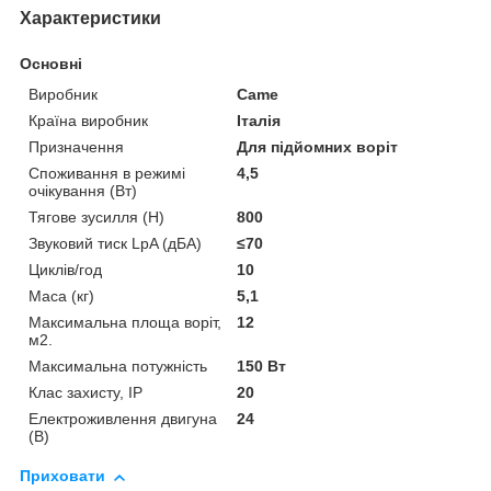
Характеристики
Основні
Виробник
Came
Країна виробник
Італія
Призначення
Для підйомних воріт
Споживання в режимі
4,5
очікування (Вт)
Тягове зусилля (Н)
800
Звуковий тиск LpA (дБА)
≤70
Циклів/год
10
Маса (кг)
5,1
Максимальна площа воріт,
12
м2.
Максимальна потужність
150 Вт
Клас захисту, IP
20
Електроживлення двигуна
24
(В)
Приховати