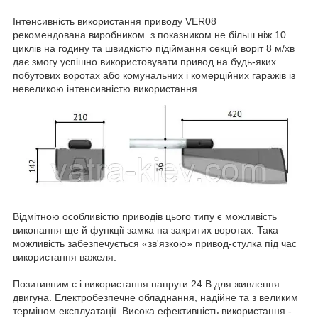
Інтенсивність використання приводу VER08
рекомендована виробником з показником не більш ніж 10
циклів на годину та швидкістю підіймання секцій воріт 8 м/хв
дає змогу успішно використовувати привод на будь-яких
побутових воротах або комунальних і комерційних гаражів із
невеликою інтенсивністю використання.
Відмітною особливістю приводів цього типу є можливість
виконання ще й функції замка на закритих воротах. Така
можливість забезпечується «зв'язкою» привод-стулка під час
використання важеля.
Позитивним є і використання напруги 24 В для живлення
двигуна. Електробезпечне обладнання, надійне та з великим
терміном експлуатації. Висока ефективність використання -