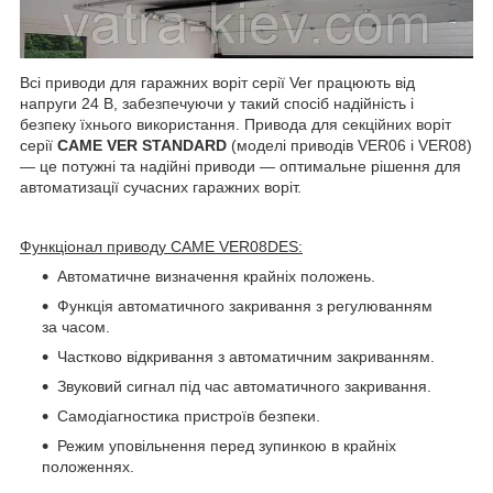
Всі приводи для гаражних воріт серії Ver працюють від
напруги 24 В, забезпечуючи у такий спосіб надійність і
безпеку їхнього використання. Привода для секційних воріт
серії
CAME
VER STANDARD
(моделі приводів VER06 і VER08)
— це потужні та надійні приводи — оптимальне рішення для
автоматизації сучасних гаражних воріт.
Функціонал приводу CAME VER08DES:
Автоматичне визначення крайніх положень.
Функція автоматичного закривання з регулюванням
за часом.
Частково відкривання з автоматичним закриванням.
Звуковий сигнал під час автоматичного закривання.
Самодіагностика пристроїв безпеки.
Режим уповільнення перед зупинкою в крайніх
положеннях.