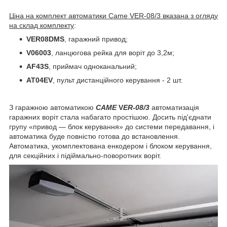
Ціна на комплект автоматики Came VER-08/3 вказана з огляду
на склад комплекту
:
VER08DMS
, гаражний привод;
V06003
, ланцюгова рейка для воріт до 3,2м;
AF43S
, приймач одноканальний;
AT04EV
, пульт дистанційного керування - 2 шт.
З гаражною автоматикою
CAME
V
ER-08/3
автоматизація
гаражних воріт стала набагато простішою. Досить під'єднати
групу «привод — блок керування» до системи передавання, і
автоматика буде повністю готова до встановлення.
Автоматика, укомплектована енкодером і блоком керування,
для секційних і підіймально-поворотних воріт.