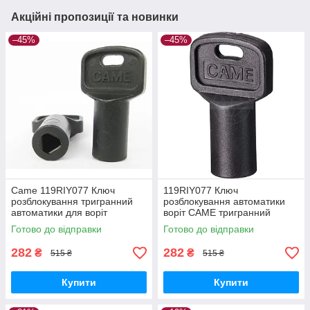
Акційні пропозиції та новинки
–45%
–45%
Came 119RIY077 Ключ
119RIY077 Ключ
розблокування тригранний
розблокування автоматики
автоматики для воріт
воріт CAME тригранний
Готово до відправки
Готово до відправки
282
282
₴
₴
515 ₴
515 ₴
Купити
Купити