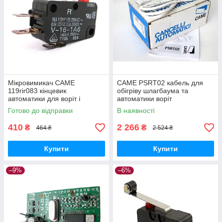
Мікровимикач CAME
CAME PSRT02 кабель для
119rir083 кінцевик
обігріву шлагбаума та
автоматики для воріт і
автоматики воріт
шлагбаум
Готово до відправки
В наявності
410
2 266
₴
₴
464 ₴
2 524 ₴
Купити
Купити
–9%
–6%