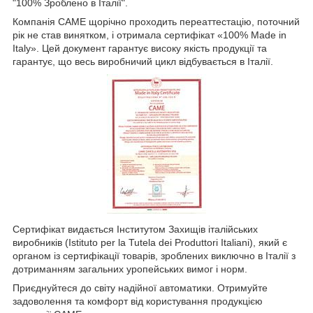
"100% Зроблено в Італії".
Компанія CAME щорічно проходить переаттестацію, поточний
рік не став винятком, і отримала сертифікат «100% Made in
Italy». Цей документ гарантує високу якість продукції та
гарантує, що весь виробничий цикл відбувається в Італії.
Сертифікат видається Інститутом Захищів італійських
виробників (Istituto per la Tutela dei Produttori Italiani), який є
органом із сертифікації товарів, зроблених виключно в Італії з
дотриманням загальних уропейських вимог і норм.
Приєднуйтеся до світу надійної автоматики. Отримуйте
задоволення та комфорт від користування продукцією