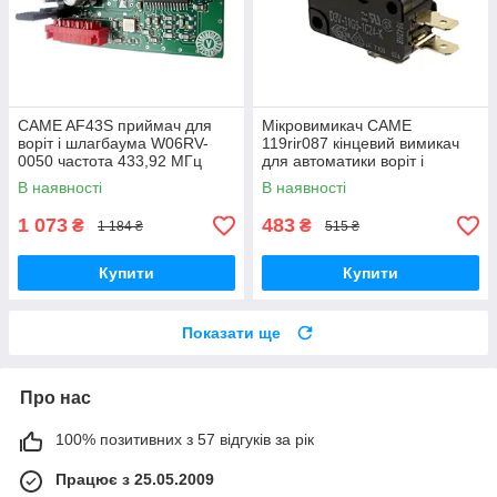
CAME AF43S приймач для
Мікровимикач CAME
воріт і шлагбаума W06RV-
119rir087 кінцевий вимикач
0050 частота 433,92 МГц
для автоматики воріт і
шлагбауму
В наявності
В наявності
1 073
483
₴
₴
1 184 ₴
515 ₴
Купити
Купити
Показати ще
Про нас
100% позитивних з 57 відгуків за рік
Працює з 25.05.2009