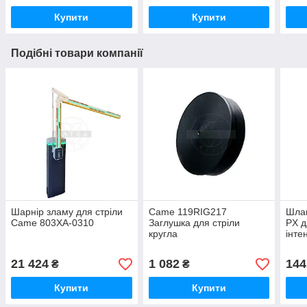
Купити
Купити
Подібні товари компанії
Шарнір зламу для стріли
Came 119RIG217
Шла
Came 803XA-0310
Заглушка для стріли
PX д
кругла
інте
21 424
1 082
144
₴
₴
Купити
Купити