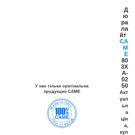
Д
ю
ра
ла
йт
CA
M
E
80
3X
A-
02
50
У нас тільки оригінальна
продукция САМЕ
Акт
уал
ьн
а
цін
а,
куп