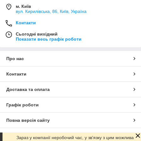
м. Київ
вул. Кирилівська, 86, Київ, Україна
Контакти
Сьогодні вихідний
Показати весь графік роботи
Про нас
Контакти
Доставка та оплата
Графік роботи
Повна версія сайту
Сайт створено на маркетплейсі
Prom.ua
Зараз у компанії неробочий час, у зв'язку з цим можлива