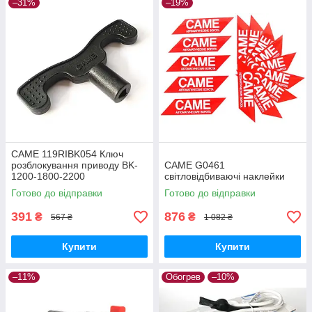
–31%
–19%
CAME 119RIBK054 Ключ
розблокування приводу BK-
CAME G0461
1200-1800-2200
світловідбиваючі наклейки
Готово до відправки
Готово до відправки
391
876
₴
₴
567 ₴
1 082 ₴
Купити
Купити
–11%
Обогрев
–10%