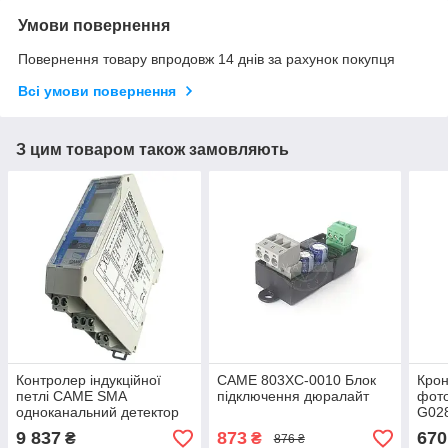
Умови повернення
Повернення товару впродовж 14 днів за рахунок покупця
Всі умови повернення
З цим товаром також замовляють
Контролер індукційної
CAME 803ХС-0010 Блок
Кро
петлі CAME SMA
підключення дюралайт
фот
одноканальний детектор
G028
9 837
873
670
₴
₴
876 ₴