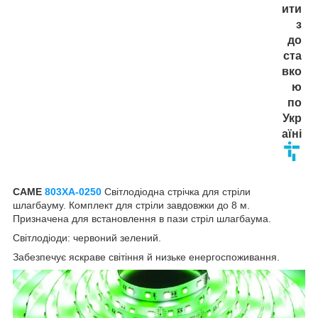
ити
з
до
ста
вко
ю
по
Укр
аїні
CAME
803XA-0250
Світлодіодна стрічка для стріли
шлагбауму. Комплект для стріли завдовжки до 8 м.
Призначена для встановлення в пази стріл шлагбаума.
Світлодіоди: червоний зелений.
Забезпечує яскраве світіння й низьке енергоспоживання.