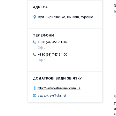
З
г
вул. Кирилівська, 86, Київ, Україна
+380 (44) 451-61-46
Офіс
+380 (98) 747-14-00
Офіс
http://www.vatra-kiev.com.ua
vatra-kiev@ukr.net
Ч
П
а
з