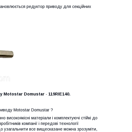
тановлюється редуктор приводу для секційних
ду
Motostar Domustar
-
119
RIE140.
риводу Motostar Domustar ?
 високоякісні матеріали і комплектуючі стійкі до
обітників компанії і передові технології
Якщо узагальнити все вищесказане можна зрозуміти,