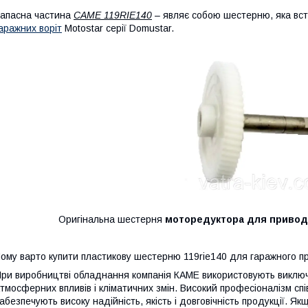
апасна частина
CAME 119RIE140
– являє собою шестерню, яка вс
аражних воріт
Motostar серії
Domustar.
Оригінальна шестерня
моторедуктора для приво
ому варто купити пластикову шестерню 119rie140 для гаражного п
ри виробництві обладнання компанія КАМЕ використовують виключно
тмосферних впливів і кліматичних змін. Високий професіоналізм співр
абезпечують високу надійність, якість і довговічність продукції. 