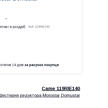
птом і в роздріб
Код:
119RIE140
ротягом 14 днів
за рахунок покупця
Came 119
RIE140
Шестерня редуктора Motostar Domustar