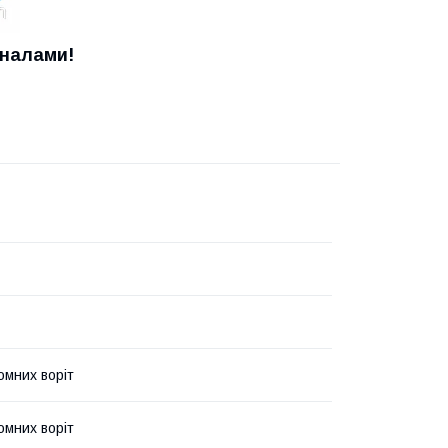
оналами!
омних воріт
омних воріт