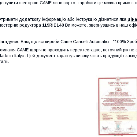
о купити шестірню САМЕ явно варто, і зробити це можна прямо в н
тримати додаткову інформацію або інструкцію дізнатися яка
ціна
шестерню редуктора
119RIE140
Ви можете, звернувшись в наш офі
агадуємо Вам, що всі вироби Came Cancelli Automatici - "100% Зробл
омпанія CAME щорічно проходить переатестацію, поточний рік не 
ade in Italy». Цей документ гарантує високу якість продукції і зас
талії.