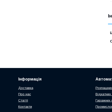
І
Ц
С
Інформація
Автомат
Доставка
Розпашних
Про нас
Відкатних 
Статті
Гаражних 
Контакти
Промислов