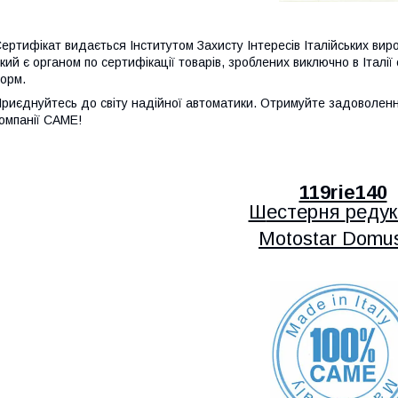
ертифікат видається Інститутом Захисту Інтересів Італійських виробникі
кий є органом по сертифікації товарів, зроблених виключно в Італі
орм.
риєднуйтесь до світу надійної автоматики. Отримуйте задоволенн
омпанії CAME!
119rie140
Ш
естерня
редук
Motostar Domus