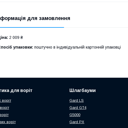
нформація для замовлення
іна:
2 009 ₴
посіб упаковки:
поштучно в індивідуальній картонній упаковці
ика для воріт
Шлагбауми
 воріт
Gard LS
воріт
Gard GT4
воріт
G5000
их воріт
Gard PX