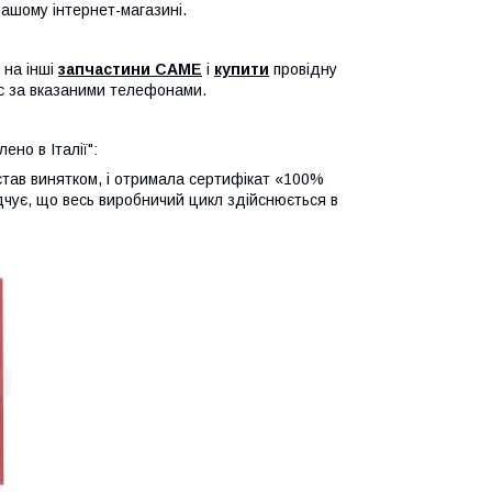
ашому інтернет-магазині.
на інші
запчастини CAME
і
купити
провідну
с за вказаними телефонами.
ено в Італії":
став винятком, і отримала сертифікат «100%
відчує, що весь виробничий цикл здійснюється в