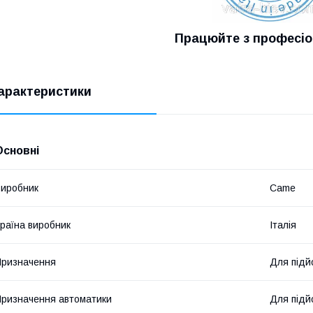
Працюйте з професі
арактеристики
Основні
иробник
Came
раїна виробник
Італія
ризначення
Для підй
ризначення автоматики
Для підй