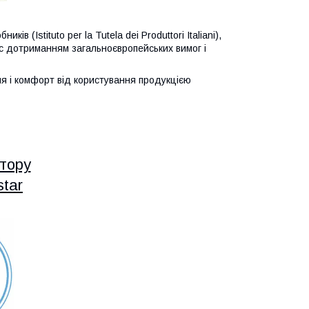
в (Istituto per la Tutela dei Produttori Italiani),
ї c дотриманням загальноєвропейських вимог і
я і комфорт від користування продукцією
тору
tar