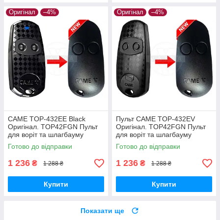
Оригінал
–4%
Оригінал
–4%
CAME TOP-432EE Black
Пульт CAME TOP-432EV
Оригінал. TOP42FGN Пульт
Оригінал. TOP42FGN Пульт
для воріт та шлагбауму
для воріт та шлагбауму
433,92 МГц
433,92 МГц
Готово до відправки
Готово до відправки
1 236
1 236
₴
₴
1 288 ₴
1 288 ₴
Купити
Купити
Показати ще