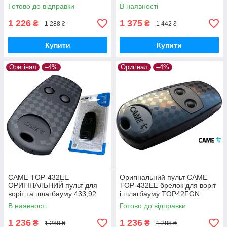
для Top-432na і Top-432ev
434ev
Готово до відправки
В наявності
1 226
1 375
₴
₴
1 288 ₴
1 442 ₴
Купити
Купити
Оригінал
–4%
Оригінал
–4%
CAME TOP-432EE
Оригінальний пульт CAME
ОРИГІНАЛЬНИЙ пульт для
TOP-432EE брелок для воріт
воріт та шлагбауму 433,92
і шлагбауму TOP42FGN
МГц TOP42FGN Заміна для
Заміна для Top-432na і Top-
В наявності
Готово до відправки
Top-432na і Top-432ev
432ev
1 236
1 236
₴
₴
1 288 ₴
1 288 ₴