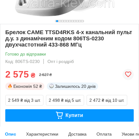
Брелок CAME TTSD4RKS 4-х канальний пульт
д.у. з динамічним кодом 806TS-0230
двухчастотний 433-868 МГц
Готово до відправки
Код: 806TS-0230
Опт і роздріб
2 575
₴
2 627 ₴
Економія
52 ₴
Залишилось
20 днів
2 549 ₴
від 3 шт.
2 498 ₴
від 5 шт.
2 472 ₴
від 10 шт.
Купити
Опис
Характеристики
Доставка
Оплата
Умови п