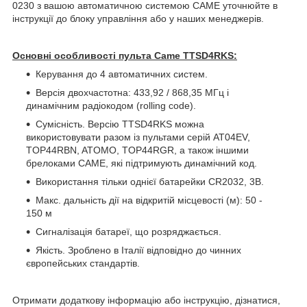
0230 з вашою автоматичною системою САМЕ уточнюйте в
інструкції до блоку управління або у наших менеджерів.
Основні особливості пульта Came TTSD4RKS:
Керування до 4 автоматичних систем.
Версія двохчастотна: 433,92 / 868,35 МГц і
динамічним радіокодом (rolling code).
Сумісність. Версію TTSD4RKS можна
використовувати разом із пультами серій AT04EV,
TOP44RBN, ATOMO, TOP44RGR, а також іншими
брелоками CAME, які підтримують динамічний код.
Використання тільки однієї батарейки CR2032, 3В.
Макс. дальність дії на відкритій місцевості (м): 50 -
150 м
Сигналізація батареї, що розряджається.
Якість. Зроблено в Італії відповідно до чинних
європейських стандартів.
Отримати додаткову інформацію або інструкцію, дізнатися,