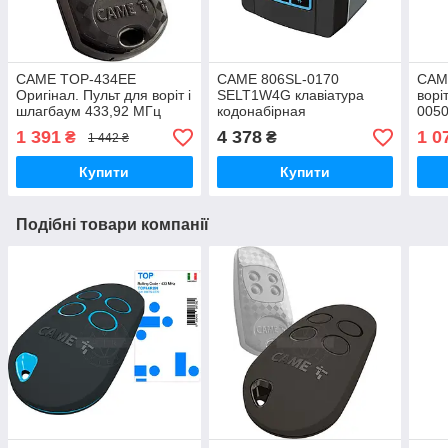
CAME TOP-434EE
CAME 806SL-0170
CAM
Оригінал. Пульт для воріт і
SELT1W4G клавіатура
ворі
шлагбаум 433,92 МГц
кодонабірная
0050
безпровідна, накладна,
1 391
4 378
1 0
₴
₴
1 442 ₴
433.92 МГц
Купити
Купити
Подібні товари компанії