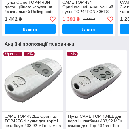
Пульт Came TOP44RBN
CAME TOP-434
CAM
дистанційного керування
Оригінальний 4-канальний
2-х 
4х канальний Rolling code
пульт TOP44FGN 806TS-
част
top44rbn, 433,92 МГц,
0310 сумісний з TOP, TAM
сумі
1 442
1 391
1 2
₴
₴
1 442 ₴
806TS-0270
та TWIN
TAM
Купити
Купити
Акційні пропозиції та новинки
Оригінал
–5%
–5%
CAME TOP-432EE Оригінал -
Пульт CAME TOP-434EE для
TOP42FGN пульт для воріт і
воріт і шлагбаум 433,92 МГц
шлагбаум 433,92 МГц, заміна
заміна для Top-434na і Top-