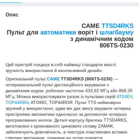
Опис
CAME
TTSD4RKS
Пульт для
автоматики
воріт і
шлагбауму
з динамічним кодом
806TS-0230
Цей пристрій поєднує в собі найвищі стандарти якості,
зручність використання й ексклюзивний дизайн.
Оригінальний пульт
CAME
TTSD4RKS (806TS-0230)
—
чотириканальний пульт дистанційного керування з
динамічним кодом, робочою частотою 433,92 МГц або 868,35
МГц. Можна використовувати разом із пультами серій
AT04EV
,
TOP44RBN
, ATOMO, TOP44RGR. Пульт TTS неймовірно
зручний у використанні, адже він дає змогу керувати чотирма
пристроями автоматики одночасно за допомогою чотирьох
програмованих кнопок. Деталі корпусу брелока TTSD4RKS,
виготовлені з хромованого цинкового сплаву ZAMAK,
забезпечують довговічність, а текстура пластикових вставок
створює витончене, приємне на дотик покриття.