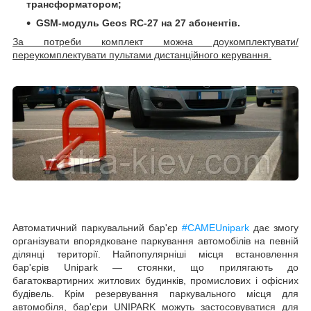
трансформатором;
GSM-модуль Geos RC-27 на 27 абонентів.
За потреби комплект можна доукомплектувати/
переукомплектувати пультами дистанційного керування.
Автоматичний паркувальний бар'єр
#
CAME
Unipark
дає змогу
організувати впорядковане паркування автомобілів на певній
ділянці території. Найпопулярніші місця встановлення
бар'єрів Unipark — стоянки, що прилягають до
багатоквартирних житлових будинків, промислових і офісних
будівель. Крім резервування паркувального місця для
автомобіля, бар'єри UNIPARK можуть застосовуватися для