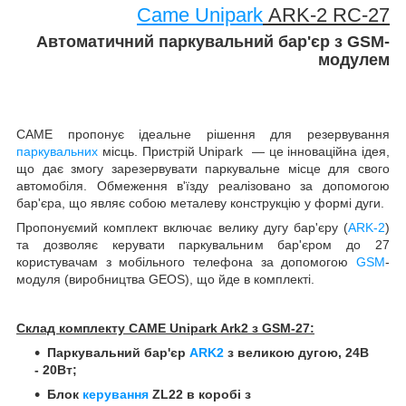
Came Unipark
ARK-2 RC-27
Автоматичний паркувальний бар'єр з GSM-
модулем
CAME пропонує ідеальне рішення для резервування
паркувальних
місць. Пристрій Unipark — це інноваційна ідея,
що дає змогу зарезервувати паркувальне місце для свого
автомобіля. Обмеження в'їзду реалізовано за допомогою
бар'єра, що являє собою металеву конструкцію у формі дуги.
Пропонуємий комплект включає велику дугу бар'єру (
ARK-2
)
та дозволяє керувати паркувальним бар'єром до 27
користувачам з мобільного телефона за допомогою
GSM
-
модуля (виробництва GEOS), що йде в комплекті.
Склад комплекту CAME Unipark Ark2 з GSM-27:
Паркувальний бар'єр
ARK2
з великою дугою,
24В
- 20Вт
;
Блок
керування
ZL22 в коробі з