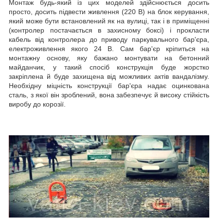
Монтаж будь-який із цих моделей здійснюється досить
просто, досить підвести живлення (220 В) на блок керування,
який може бути встановлений як на вулиці, так і в приміщенні
(контролер постачається в захисному боксі) і прокласти
кабель від контролера до приводу паркувального бар'єра,
електроживлення якого 24 В. Сам бар'єр кріпиться на
монтажну основу, яку бажано монтувати на бетонний
майданчик, у такий спосіб конструкція буде жорстко
закріплена й буде захищена від можливих актів вандалізму.
Необхідну міцність конструкції бар'єра надає оцинкована
сталь, з якої він зроблений, вона забезпечує й високу стійкість
виробу до корозії.