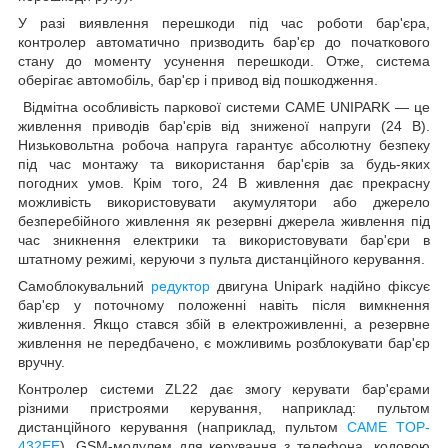
У разі виявлення перешкоди під час роботи бар'єра,
контролер автоматично призводить бар'єр до початкового
стану до моменту усунення перешкоди. Отже, система
оберігає автомобіль, бар'єр і привод від пошкодження.
Відмітна особливість п
аркової системи
CAME
UNIPARK
— це
живлення приводів бар'єрів від зниженої напруги (24 В).
Низьковольтна робоча напруга гарантує абсолютну безпеку
під час монтажу та використання бар'єрів за будь-яких
погодних умов. Крім того, 24 В живлення дає прекрасну
можливість використовувати акумулятори або джерело
безперебійного живлення як резервні джерела живлення під
час зникнення електрики та використовувати бар'єри в
штатному режимі, керуючи з пульта дистанційного керування.
Самоблокувальний
редукт
ор
двигуна Unipark надійно фіксує
бар'єр у поточному положенні навіть після вимкнення
живлення. Якщо стався збій в електроживленні, а резервне
живлення не передбачено, є можливим
ь розблокувати бар'єр
вручну.
Контролер системи ZL22 дає змогу керувати бар'єрами
різними пристроями керування, наприклад: пультом
дистанційного керування (наприклад, пультом
CAME
TOP-
432EE
), GSM-модулем для керування з телефона, кодовою