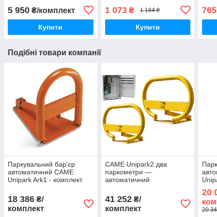
5 950
1 073
765
₴/комплект
₴
1 184 ₴
Купити
Купити
Подібні товари компанії
Паркувальний бар'єр
CAME Unipark2 два
Парк
автоматичний CAME
паркометри —
авт
Unipark Ark1 - комплект
автоматичний
Unip
малий
паркувальний бар'єр,
1000
20 
комплект Unip
18 386
41 252
₴/
₴/
ком
комплект
комплект
20 34