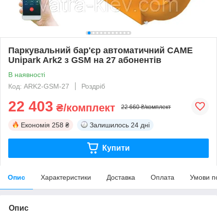
Паркувальний бар'єр автоматичний CAME
Unipark Ark2 з GSM на 27 абонентів
В наявності
Код: ARK2-GSM-27
Роздріб
22 403
₴/комплект
22 660 ₴/комплект
Економія
258 ₴
Залишилось
24 дні
Купити
Опис
Характеристики
Доставка
Оплата
Умови п
Опис