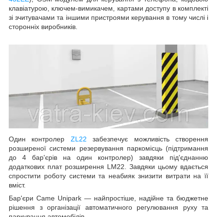
клавіатурою, ключем-вимикачем,
картами доступу в комплекті
зі зчитувачами
та іншими пристроями керування в тому числі і
сторонніх виробників.
Один контролер
ZL
22
забезпечує можливість створення
розширеної системи резервування паркомісць (підтримання
до 4 бар'єрів на один контролер) завдяки під'єднанню
додаткових плат розширення LM22. Завдяки цьому вдається
спростити роботу системи та неабияк знизити витрати на її
вміст.
Бар'єри Came Unipark — найпростіше, надійне та бюджетне
рішення з організації автоматичного регулювання руху та
паркування автомобілів.