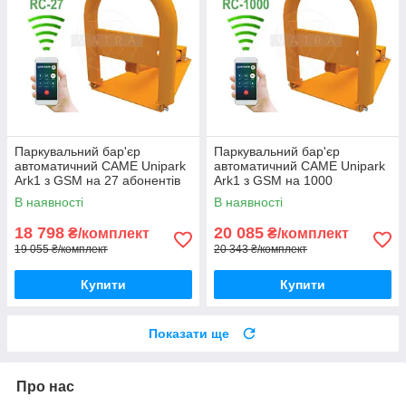
Паркувальний бар'єр
Паркувальний бар'єр
автоматичний CAME Unipark
автоматичний CAME Unipark
Ark1 з GSM на 27 абонентів
Ark1 з GSM на 1000
абонентів
В наявності
В наявності
18 798
20 085
₴/комплект
₴/комплект
19 055 ₴/комплект
20 343 ₴/комплект
Купити
Купити
Показати ще
Про нас