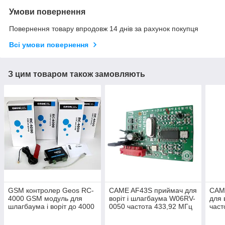
Умови повернення
Повернення товару впродовж 14 днів за рахунок покупця
Всі умови повернення
З цим товаром також замовляють
GSM контролер Geos RC-
CAME AF43S приймач для
CAM
4000 GSM модуль для
воріт і шлагбаума W06RV-
для 
шлагбаума і воріт до 4000
0050 частота 433,92 МГц
част
користувачів RC4000