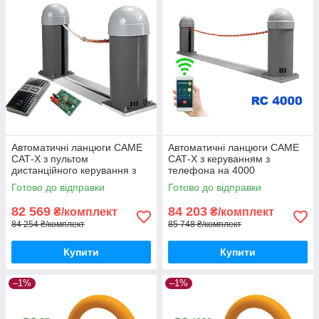
Автоматичні ланцюги CAME
Автоматичні ланцюги CAME
САТ-X з пультом
САТ-X з керуванням з
дистанційного керування з
телефона на 4000
захистом від копіювання
користувачів
Готово до відправки
Готово до відправки
TWIN
82 569
84 203
₴/комплект
₴/комплект
84 254 ₴/комплект
85 748 ₴/комплект
Купити
Купити
–1%
–1%