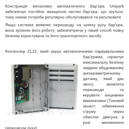
Конструкція механізму автоматичного бар'єра Unipark
забезпечує постійне змащення частин бар'єра, що труться,
тому немає потреби регулярно обслуговувати та регулювати.
Якщо система виявляє перешкоду на шляху руху бар'єра,
вона зупиняє його роботу, забезпечуючи у такий спосіб повну
безпеку користувача та його транспортного засобу
Контролер ZL22
, який
керує автоматичними паркувальними
бар'єрами, гарантує
максимальну безпеку
завдяки вбудованому
ампераметричному
датчику, який дає
змогу виявляти
перешкоди та
керувати кінцевими
вимикачами (Токовий
захист: обмеження
струму через
обмотки двигуна в
разі виникнення
перешкоди руху).