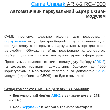
Came Unipark
ARK-2 RC-4000
Автоматичний паркувальний бар'єр з GSM-
модулем
CAME пропонує ідеальне рішення для резервування
паркувальних
місць. Пристрій Unipark — це інноваційна ідея,
що дає змогу зарезервувати паркувальне місце для свого
автомобіля. Обмеження в'їзду реалізовано за допомогою
бар'єра, що являє собою металеву конструкцію у формі дуги.
Пропонуємий комплект включає велику дугу бар'єру (
ARK-2
)
та дозволяє керувати паркувальним бар'єром до 4000
користувачам з мобільного телефона за допомогою
GSM
-
модуля (виробництва GEOS), що йде в комплекті.
Склад комплекту CAME Unipark Ark2 з GSM-4000:
Паркувальний бар'єр
ARK2
з великою дугою,
24В
- 20Вт
;
Блок
керування
в коробі з трансформатором