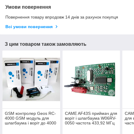
Умови повернення
Повернення товару впродовж 14 днів за рахунок покупця
Всі умови повернення
З цим товаром також замовляють
GSM контролер Geos RC-
CAME AF43S приймач для
CAM
4000 GSM модуль для
воріт і шлагбаума W06RV-
для 
шлагбаума і воріт до 4000
0050 частота 433,92 МГц
част
користувачів RC4000