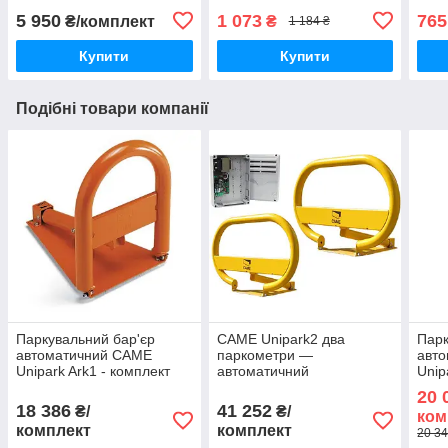
5 950
1 073
765
₴/комплект
₴
1 184 ₴
Купити
Купити
Подібні товари компанії
Паркувальний бар'єр
CAME Unipark2 два
Парк
автоматичний CAME
паркометри —
авт
Unipark Ark1 - комплект
автоматичний
Unip
малий
паркувальний бар'єр,
1000
20 
комплект Unip
18 386
41 252
₴/
₴/
ком
комплект
комплект
20 34