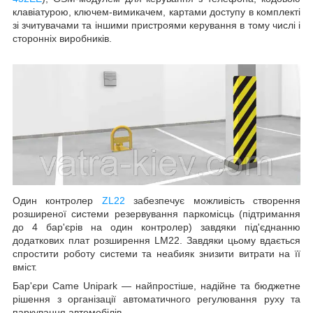
клавіатурою, ключем-вимикачем,
картами доступу в комплекті
зі зчитувачами
та іншими пристроями керування в тому числі і
сторонніх виробників.
Один контролер
ZL
22
забезпечує можливість створення
розширеної системи резервування паркомісць (підтримання
до 4 бар'єрів на один контролер) завдяки під'єднанню
додаткових плат розширення LM22. Завдяки цьому вдається
спростити роботу системи та неабияк знизити витрати на її
вміст.
Бар'єри Came Unipark — найпростіше, надійне та бюджетне
рішення з організації автоматичного регулювання руху та
паркування автомобілів.