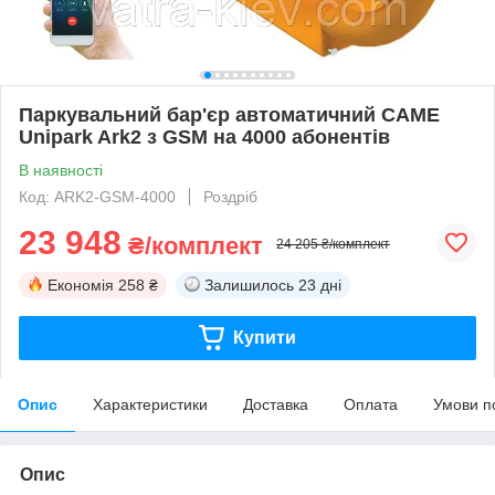
Паркувальний бар'єр автоматичний CAME
Unipark Ark2 з GSM на 4000 абонентів
В наявності
Код: ARK2-GSM-4000
Роздріб
23 948
₴/комплект
24 205 ₴/комплект
Економія
258 ₴
Залишилось
23 дні
Купити
Опис
Характеристики
Доставка
Оплата
Умови п
Опис