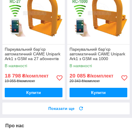
Паркувальний бар'єр
Паркувальний бар'єр
автоматичний CAME Unipark
автоматичний CAME Unipark
Ark1 з GSM на 27 абонентів
Ark1 з GSM на 1000
абонентів
В наявності
В наявності
18 798
20 085
₴/комплект
₴/комплект
19 055 ₴/комплект
20 343 ₴/комплект
Купити
Купити
Показати ще
Про нас