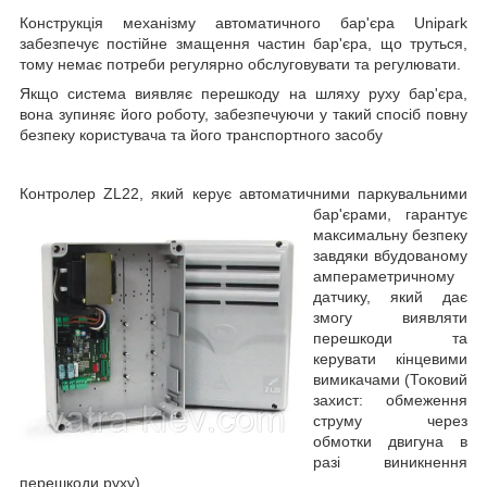
Конструкція механізму автоматичного бар'єра Unipark
забезпечує постійне змащення частин бар'єра, що труться,
тому немає потреби регулярно обслуговувати та регулювати.
Якщо система виявляє перешкоду на шляху руху бар'єра,
вона зупиняє його роботу, забезпечуючи у такий спосіб повну
безпеку користувача та його транспортного засобу
Контролер ZL22
, який
керує автоматичними паркувальними
бар'єрами, гарантує
максимальну безпеку
завдяки вбудованому
ампераметричному
датчику, який дає
змогу виявляти
перешкоди та
керувати кінцевими
вимикачами (Токовий
захист: обмеження
струму через
обмотки двигуна в
разі виникнення
перешкоди руху).