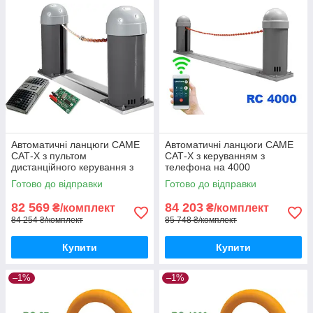
Автоматичні ланцюги CAME
Автоматичні ланцюги CAME
САТ-X з пультом
САТ-X з керуванням з
дистанційного керування з
телефона на 4000
захистом від копіювання
користувачів
Готово до відправки
Готово до відправки
TWIN
82 569
84 203
₴/комплект
₴/комплект
84 254 ₴/комплект
85 748 ₴/комплект
Купити
Купити
–1%
–1%