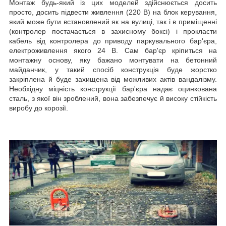
Монтаж будь-який із цих моделей здійснюється досить
просто, досить підвести живлення (220 В) на блок керування,
який може бути встановлений як на вулиці, так і в приміщенні
(контролер постачається в захисному боксі) і прокласти
кабель від контролера до приводу паркувального бар'єра,
електроживлення якого 24 В. Сам бар'єр кріпиться на
монтажну основу, яку бажано монтувати на бетонний
майданчик, у такий спосіб конструкція буде жорстко
закріплена й буде захищена від можливих актів вандалізму.
Необхідну міцність конструкції бар'єра надає оцинкована
сталь, з якої він зроблений, вона забезпечує й високу стійкість
виробу до корозії.