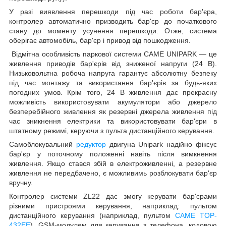
У разі виявлення перешкоди під час роботи бар'єра,
контролер автоматично призводить бар'єр до початкового
стану до моменту усунення перешкоди. Отже, система
оберігає автомобіль, бар'єр і привод від пошкодження.
Відмітна особливість п
аркової системи
CAME
UNIPARK
— це
живлення приводів бар'єрів від зниженої напруги (24 В).
Низьковольтна робоча напруга гарантує абсолютну безпеку
під час монтажу та використання бар'єрів за будь-яких
погодних умов. Крім того, 24 В живлення дає прекрасну
можливість використовувати акумулятори або джерело
безперебійного живлення як резервні джерела живлення під
час зникнення електрики та використовувати бар'єри в
штатному режимі, керуючи з пульта дистанційного керування.
Самоблокувальний
редукт
ор
двигуна Unipark надійно фіксує
бар'єр у поточному положенні навіть після вимкнення
живлення. Якщо стався збій в електроживленні, а резервне
живлення не передбачено, є можливим
ь розблокувати бар'єр
вручну.
Контролер системи ZL22 дає змогу керувати бар'єрами
різними пристроями керування, наприклад: пультом
дистанційного керування (наприклад, пультом
CAME
TOP-
432EE
), GSM-модулем для керування з телефона, кодовою