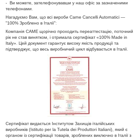
- Ви можете, зателефонувавши у наш офіс за зазначеними
телефонами.
Нагадуємо Вам, що всі вироби Came Cancelli Automatici —
"100% Зроблено в Італії":
Компанія CAME щорічно проходить переаттестацію, поточний
рік не став винятком, і отримала сертифікат «100% Made in
Italy». Цей документ гарантує високу якість продукції та
підтверджує, що весь виробничий цикл відбувається в Італії.
Сертифікат видається Інститутом Захищів італійських
виробників (Istituto per la Tutela dei Produttori Italiani), який є
органом із сертифікації товарів, зроблених виключно в Італії з