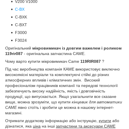
V200 V1000
C-BX
C-BXK
C-BXT
F3000
F3024
Оригінальний
мікровимикач із довгим важелем і роликом
119rir087
- оригінальна запчастина CAME.
Чому варто купити мікровимикач Came
119RIR087
?
Під час виробництва компанія КАМЕ використовує виключно
високоякісні матеріали та комплектуючі стійкі до різних
атмосферних впливів і кліматичних змін. Високий
професіоналізм працівників компанії та передові технології
забезпечують високу надійність, якість і довговічність
продукції, що випускається. Якщо узагальнити все сказане
вище, можна зрозуміти, що купити
кінцевик для автоматики
САМЕ
явно стоїть і зробити це можна в нашому інтернет-
магазині.
Отримати додаткову інформацію або інструкцію,
купити
або
дізнатися, яка
ціна
на інші
запчастини та аксесуари CAME