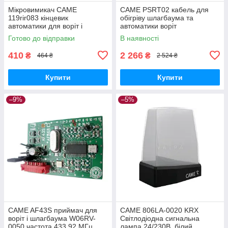
Мікровимикач CAME
CAME PSRT02 кабель для
119rir083 кінцевик
обігріву шлагбаума та
автоматики для воріт і
автоматики воріт
шлагбаум
Готово до відправки
В наявності
410
2 266
₴
₴
464 ₴
2 524 ₴
Купити
Купити
–9%
–5%
CAME AF43S приймач для
CAME 806LA-0020 KRX
воріт і шлагбаума W06RV-
Світлодіодна сигнальна
0050 частота 433,92 МГц
лампа 24/230В, білий