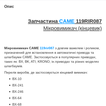
Опис
Запчастина
CAME
119RIR087
Мікровимикач (кінцевик)
Мікровимикач CAME
119rir08
7
з довгим важелем і роликом,
призначений для встановлення в автоматичні привода та
шлагбауми CAME. Застосовується в популярних приводах,
таких як: BX, BK, ATI, KRONO, ін.приводах та різних моделях
шлагбаумів.
Перелік виробів, де застосовується кінцевий вимикач:
BX-10
BX-241
BX-246
BX-64
BX-68