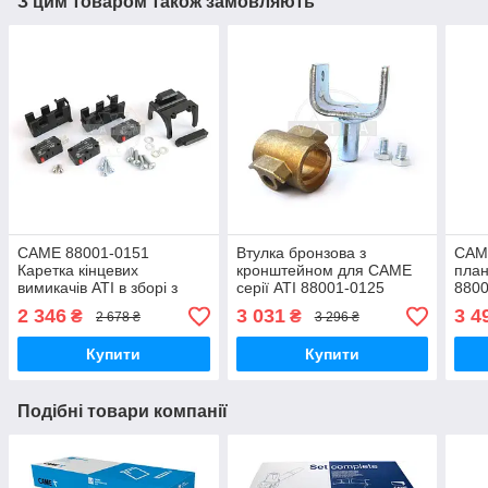
З цим товаром також замовляють
CAME 88001-0151
Втулка бронзова з
CAME
Каретка кінцевих
кронштейном для CAME
пла
вимикачів ATI в зборі з
серії ATI 88001-0125
880
кріпленням
(119rid201-119rid208)
2 346
3 031
3 4
₴
₴
2 678 ₴
3 296 ₴
Купити
Купити
Подібні товари компанії