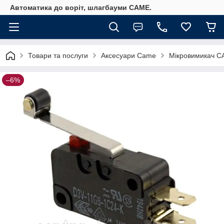
Автоматика до воріт, шлагбауми CAME.
Товари та послуги
Аксесуари Came
Мікровимикач CA
–6%