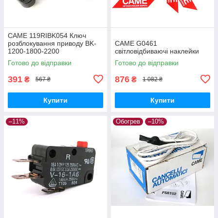
CAME 119RIBK054 Ключ
розблокування приводу BK-
CAME G0461
1200-1800-2200
світловідбиваючі наклейки
Готово до відправки
Готово до відправки
391
876
₴
₴
567 ₴
1 082 ₴
Купити
Купити
–11%
Обогрев
–10%