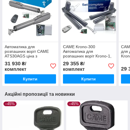
Автоматика для
CAME Krono-300
CAME
розпашних воріт CAME
Автоматика для
для 
ATS30AGS ціна з
розпашних воріт Krono-1,
Kron
кінцевими вимикачами
монтаж без кінцевих
кінц
31 930
29 355
₴/
₴/
вимикачів KR300
29 
комплект
комплект
Купити
Купити
Акційні пропозиції та новинки
–45%
–45%