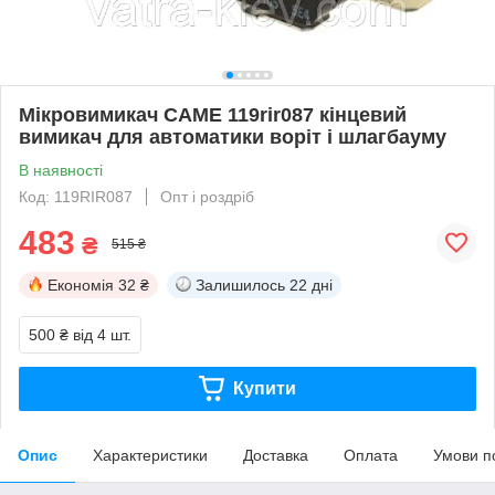
Мікровимикач CAME 119rir087 кінцевий
вимикач для автоматики воріт і шлагбауму
В наявності
Код: 119RIR087
Опт і роздріб
483
₴
515 ₴
Економія
32 ₴
Залишилось
22 дні
500 ₴
від 4 шт.
Купити
Опис
Характеристики
Доставка
Оплата
Умови п