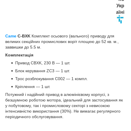
Укр
аїні
Came
C-BXK
Комплект осьового (вального) приводу для
великих секційних промислових воріт площею до 52 кв. м.,
заввишки до 5.5 м.
Комплектація
Привод CBXK, 230 В — 1 шт.
Блок керування ZC3 — 1 шт.
Трос розблокування C002 — 1 компл.
Кріплення — 1 шт.
Потужний і надійний привод в алюмінієвому корпусі, з
безшумною роботою мотора, ідеальний для застосування як
у побутовому, так і промисловому секторі з невисокою
інтенсивністю використання (30%). Не вимагає регулярного
періодичного обслуговування.