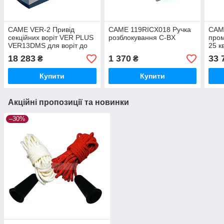
CAME VER-2 Привід
CAME 119RICX018 Ручка
CAM
секційних воріт VER PLUS
розблокування C-BX
пром
VER13DMS для воріт до
25 к
21 кв. м.
18 283
1 370
33 
₴
₴
Купити
Купити
Акційні пропозиції та новинки
–30%