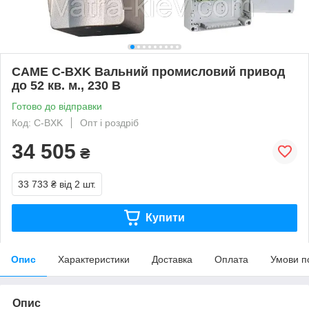
CAME C-BXK Вальний промисловий привод
до 52 кв. м., 230 В
Готово до відправки
Код: C-BXK
Опт і роздріб
34 505
₴
33 733 ₴
від 2 шт.
Купити
Опис
Характеристики
Доставка
Оплата
Умови п
Опис