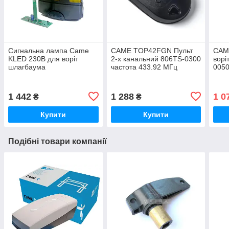
Сигнальна лампа Came
CAME TOP42FGN Пульт
CAM
KLED 230В для воріт
2-х канальний 806TS-0300
ворі
шлагбаума
частота 433.92 МГц
0050
сумісний з TOP-432/434,
TAM та TWIN
1 442
1 288
1 0
₴
₴
Купити
Купити
Подібні товари компанії