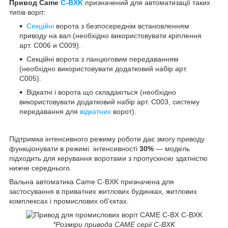
Привод Came
C-BXK
призначений для автоматизації таких
типів воріт:
Секційні
ворота з безпосереднім встановленням
приводу на вал (необхідно використовувати кріплення
арт. C006 и C009).
Секційні ворота з ланцюговим передаванням
(необхідно використовувати додатковий набір арт.
C005).
Відкатні і ворота що складаються (необхідно
використовувати додатковий набір арт. C003, систему
передавання для
відкатних
ворот).
Підтримка інтенсивного режиму роботи дає змогу приводу
функціонувати в режимі інтенсивності
30%
— модель
підходить для керування воротами з пропускною здатністю
нижче середнього.
Вальна автоматика Came C-BXK призначена для
застосування в приватних житлових будинках, житлових
комплексах і промислових об'єктах.
*Розміри привода САМЕ серії С-ВХK