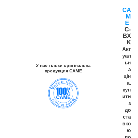
CA
M
E
C-
BX
K
Акт
уал
ьн
У нас тільки оригінальна
а
продукция САМЕ
цін
а,
куп
ити
з
до
ста
вко
ю
по