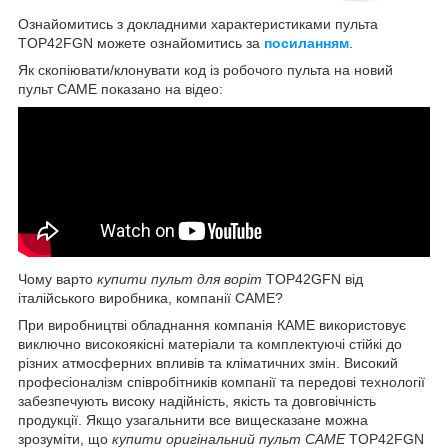
Ознайомитись з докладними характеристиками пульта
TOP42FGN можете ознайомитись за
посиланням
.
Як скопіювати/клонувати код із робочого пульта на новий
пульт CAME показано на відео:
Чому варто
купити пульт для воріт
TOP42GFN від
італійського виробника, компанії CAME?
При виробництві обладнання компанія КАМЕ використовує
виключно високоякісні матеріали та комплектуючі стійкі до
різних атмосферних впливів та кліматичних змін. Високий
професіоналізм співробітників компанії та передові технології
забезпечують високу надійність, якість та довговічність
продукції. Якщо узагальнити все вищесказане можна
зрозуміти, що
купити оригінальний пульт CAME
TOP42FGN