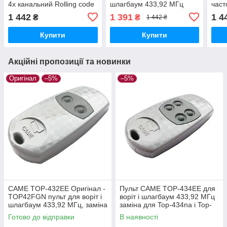
4х канальний Rolling code
шлагбаум 433,92 МГц
част
top44rbn, 433,92 МГц,
сумі
1 442
1 391
1 4
₴
₴
1 442 ₴
806TS-0270
TAM
Купити
Купити
Акційні пропозиції та новинки
Оригінал
–5%
–5%
CAME TOP-432EE Оригінал -
Пульт CAME TOP-434EE для
TOP42FGN пульт для воріт і
воріт і шлагбаум 433,92 МГц
шлагбаум 433,92 МГц, заміна
заміна для Top-434na і Top-
для Top-432na і Top-432ev
434ev
Готово до відправки
В наявності