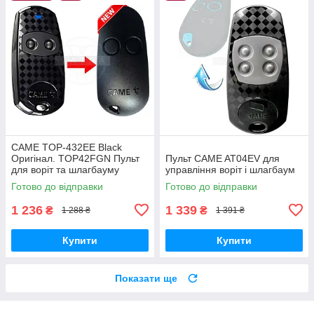
CAME TOP-432EE Black
Оригінал. TOP42FGN Пульт
Пульт CAME AT04EV для
для воріт та шлагбауму
управління воріт і шлагбаум
433,92 МГц
Готово до відправки
Готово до відправки
1 236
1 339
₴
₴
1 288 ₴
1 391 ₴
Купити
Купити
Показати ще