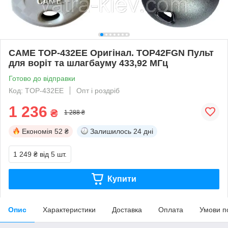
CAME TOP-432EE Оригінал. TOP42FGN Пульт
для воріт та шлагбауму 433,92 МГц
Готово до відправки
Код: TOP-432EE
Опт і роздріб
1 236
₴
1 288 ₴
Економія
52 ₴
Залишилось
24 дні
1 249 ₴
від 5 шт.
Купити
Опис
Характеристики
Доставка
Оплата
Умови п