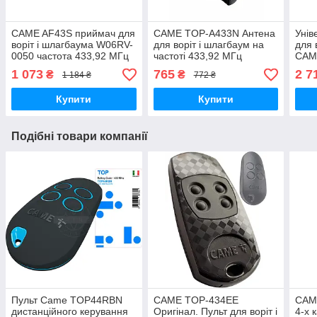
CAME AF43S приймач для
CAME TOP-A433N Антена
Унів
воріт і шлагбаума W06RV-
для воріт і шлагбаум на
для 
0050 частота 433,92 МГц
частоті 433,92 МГц
CAM
433,
1 073
765
2 7
₴
₴
1 184 ₴
772 ₴
Купити
Купити
Подібні товари компанії
Пульт Came TOP44RBN
CAME TOP-434EE
CAM
дистанційного керування
Оригінал. Пульт для воріт і
4-х 