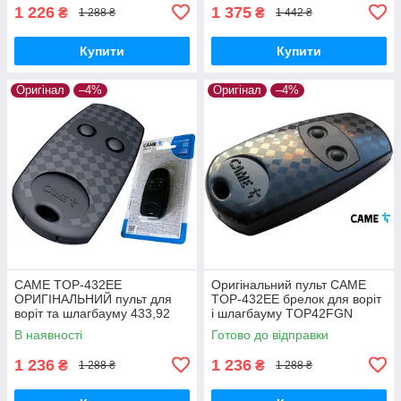
1 226
1 375
₴
₴
1 288 ₴
1 442 ₴
Купити
Купити
Оригінал
–4%
Оригінал
–4%
CAME TOP-432EE
Оригінальний пульт CAME
ОРИГІНАЛЬНИЙ пульт для
TOP-432EE брелок для воріт
воріт та шлагбауму 433,92
і шлагбауму TOP42FGN
МГц TOP42FGN Заміна для
Заміна для Top-432na і Top-
В наявності
Готово до відправки
Top-432na і Top-432ev
432ev
1 236
1 236
₴
₴
1 288 ₴
1 288 ₴