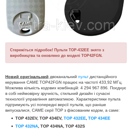
Стережіться підробок! Пульти ТОР-432EE знято з
виробництва та оновлено до моделі TOP42FGN.
Новий оригінальний
двоканальний
пульт
дистанційного
керування CAME TOP42FGN працює на частоті 433,92 МГц.
Можлива кількість кодових комбінацій: 4 294 967 896. Поєднує
в собі неймовірну зручність, стильний дизайн і сучасні
технології управління автоматикою. Характеристики пульта
підтримують усі попередні версії пультів, що раніше
випускалися, САМЕ серії ТОР з фіксованим кодом, а саме:
TOP 432EV, TOP 434EV,
TOP 432EE
,
TOP 434EE
TOP 432NA
, TOP 434NA, TOP 432S