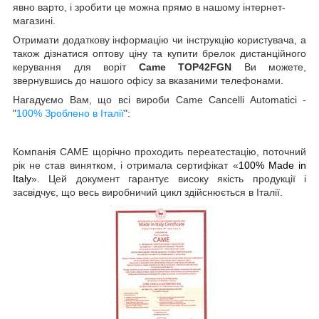
явно варто, і зробити це можна прямо в нашому інтернет-
магазині.
Отримати додаткову інформацію чи інструкцію користувача, а
також дізнатися оптову ціну та купити брелок дистанційного
керування для воріт
Came TOP42FGN
Ви можете,
звернувшись до нашого офісу за вказаними телефонами.
Нагадуємо Вам, що всі вироби Came Cancelli Automatici -
"
100% Зроблено в Італії
":
Компанія CAME щорічно проходить переатестацію, поточний
рік не став винятком, і отримала сертифікат «
100% Made in
Italy
». Цей документ гарантує високу якість продукції і
засвідчує, що весь виробничий цикл здійснюється в Італії.