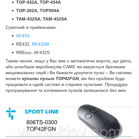
TOP-432A, TOP-434A
TOP-302A, TOP304A
TAM-432SA, TAM-432SA
Сумісний із приймачами:
AF43S
RE432,
RE432M
RBExxx, AF432S
Таким чином, якщо у Вас вже є автоматичні ворота, що діють,
або шлагбаум виробництва CAME які керуються брелками
вищевказаних серій і Ви бажаєте докупити пульт – Ви сміливо
можете
купити пульт TOP42FGN
, він без проблем буде
працювати в одній системі зі старими пультами. Процедура
програмування та копіювання пультів залишилася без змін.