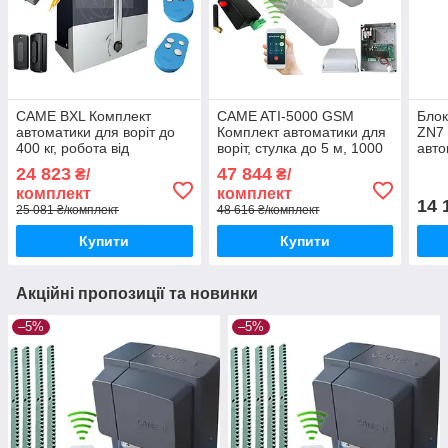
CAME BXL Комплект
CAME ATI-5000 GSM
Блок
автоматики для воріт до
Комплект автоматики для
ZN7 
400 кг, робота від
воріт, стулка до 5 м, 1000
авто
акумуляторів
кг, інтенсивність 50%
відк
24 823
47 844
₴/
₴/
комплект
комплект
14 
25 081 ₴/комплект
48 616 ₴/комплект
Купити
Купити
Акційні пропозиції та новинки
–5%
–5%