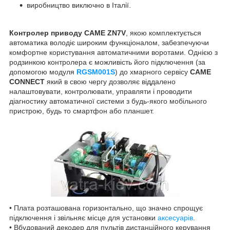
виробництво виключно в Італії.
Контролер приводу CAME ZN7V
, якою комплектується
автоматика володіє широким функціоналом, забезпечуючи
комфортне користування автоматичними воротами. Однією з
родзинкою контролера є можливість його підключення (за
допомогою модуля
RGSM001S
) до хмарного сервісу
CAME
CONNECT
який в свою чергу дозволяє віддалено
налаштовувати, контролювати, управляти і проводити
діагностику автоматичної системи з будь-якого мобільного
пристрою, будь то смартфон або планшет.
• Плата розташована горизонтально, що значно спрощує
підключення і звільняє місце для установки
аксесуарів
.
• Вбудований декодер для пультів дистанційного керування