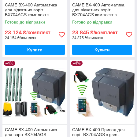
CAME BX-400 Автоматика
CAME BX-400 Автоматика
для відкатних воріт
для відкатних воріт
BX704AGS комплект з
BX704AGS комплект з
лампою, 6м рейки і gsm-
фотоелементами, 6м рейки і
Готово до відправки
Готово до відправки
модулем
gsm-модулем
23 124
23 845
₴/комплект
₴/комплект
24 154 ₴/комплект
24 875 ₴/комплект
Купити
Купити
–4%
–4%
CAME BX-400 Автоматика
CAME BX-400 Привод для
для воріт BX704AGS
воріт BX704AGS з gsm-