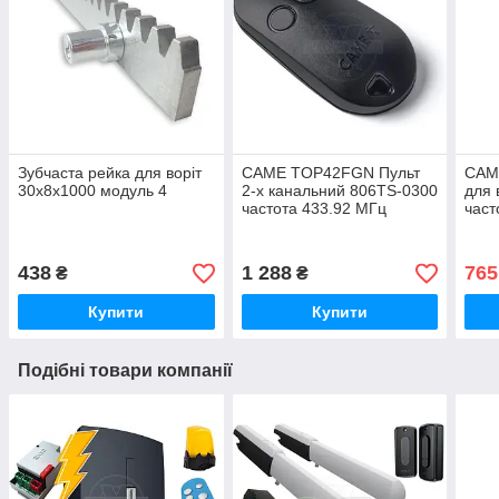
Зубчаста рейка для воріт
CAME TOP42FGN Пульт
CAM
30х8х1000 модуль 4
2-х канальний 806TS-0300
для 
частота 433.92 МГц
част
сумісний з TOP-432/434,
TAM та TWIN
438
1 288
765
₴
₴
Купити
Купити
Подібні товари компанії