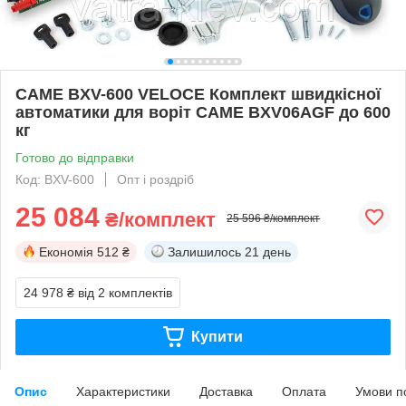
CAME BXV-600 VELOCE Комплект швидкісної
автоматики для воріт CAME BXV06AGF до 600
кг
Готово до відправки
Код: BXV-600
Опт і роздріб
25 084
₴/комплект
25 596 ₴/комплект
Економія
512 ₴
Залишилось
21 день
24 978 ₴
від 2 комплектів
Купити
Опис
Характеристики
Доставка
Оплата
Умови п