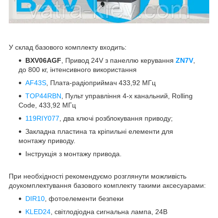
У склад базового комплекту входить:
BXV06AGF
, Привод 24V з панеллю керування
ZN7V
,
до 800 кг, інтенсивного використання
AF43S
, Плата-радіоприймач 433,92 МГц
TOP44RBN
, Пульт управління 4-х канальний, Rolling
Code, 433,92 МГц
119RIY077
, два ключі розблокування приводу;
Закладна пластина та кріпильні елементи для
монтажу приводу.
Інструкція з монтажу привода.
При необхідності рекомендуємо розглянути можливість
доукомплектування базового комплекту такими аксесуарами:
DIR10
, фотоелементи безпеки
KLED24
, світлодіодна сигнальна лампа, 24В