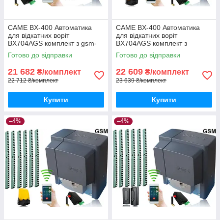
CAME BX-400 Автоматика
CAME BX-400 Автоматика
для відкатних воріт
для відкатних воріт
BX704AGS комплект з gsm-
BX704AGS комплект з
модулем та 6м рейки
лампою, 5м рейки і gsm-
Готово до відправки
Готово до відправки
модулем
21 682
22 609
₴/комплект
₴/комплект
22 712 ₴/комплект
23 639 ₴/комплект
Купити
Купити
–4%
–4%