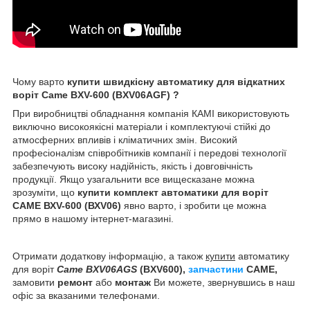
Чому варто
купити швидкісну автоматику для відкатних
воріт
Came BXV-600 (BXV06AGF) ?
При виробництві обладнання компанія КАМІ використовують
виключно високоякісні матеріали і комплектуючі стійкі до
атмосферних впливів і кліматичних змін. Високий
професіоналізм співробітників компанії і передові технології
забезпечують високу надійність, якість і довговічність
продукції. Якщо узагальнити все вищесказане можна
зрозуміти, що
купити комплект автоматики для воріт
САМЕ ВХV-600 (ВХV06)
явно варто, і зробити це можна
прямо в нашому інтернет-магазині.
Отримати додаткову інформацію, а також
купити
автоматику
для воріт
Came
BXV06AGS
(BXV600),
запчастини
CAME,
замовити
ремонт
або
монтаж
Ви можете, звернувшись в наш
офіс за вказаними телефонами.