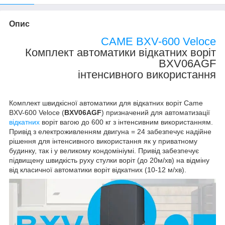
Опис
CAME BXV-600 Veloce
Комплект автоматики відкатних воріт
BXV06AGF
інтенсивного використання
Комплект швидкісної автоматики для відкатних воріт Came
BXV-600 Veloce (
BXV06AGF
) призначений для автоматизації
відкатних
воріт вагою до 600 кг з інтенсивним використанням.
Привід з електроживленням двигуна = 24 забезпечує надійне
рішення для інтенсивного використання як у приватному
будинку, так і у великому кондомініумі. Привід забезпечує
підвищену швидкість руху стулки воріт (до 20м/хв) на відміну
від класичної автоматики воріт відкатних (10-12 м/хв).