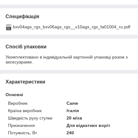
Специфікація
bxv04ags_rgs_bxv06ags_rgs__v10ags_rgs_fa01004_ru.pdf
Спосіб упаковки
Укомплектовано в індивідуальній картонній упаковці разом з
аксесуарами.
Характеристики
Основні
Виробник
Came
Країна виробник
Італія
Швидкість руху стулки
20 м/хв
Призначення
Для відкатних воріт
Потужність, Вт
240