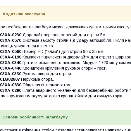
Додаткові аксесуари
ри необхідності шлагбаум можна доукомплектувати такими аксесу
803XA-0230
Дюралайт червоно-зелений для стріли 5м.
803XA-0570
Система захисту стріли від удару автомобіля. Після наї
ї кінець упирається в землю.
803XA-0560
Шарнір HD ("злам") для стріли 90 x 35 мм.
803XA-0190
Комплект підключення дюралайту для стріли з шарнірни
803XA-0340
Грати із окрашеного алюмінію. Модуль 1720 мм у компл
803XA-0440
Кронштейн кріплення рухомої опори – грат.
803XA-0330
Рухома опора для стріли.
001G02807
Нерухома опора.
803XA-0630
Обігрівач із термостатом.
803XA-0290
Плата аварійного живлення для безперебійної роботи п
ля заряджання акумуляторів з кронштейном для акумуляторів.
Основні особливості шлагбауму
онструкція кріплення стріли дозволяє встановлювати напрямок від