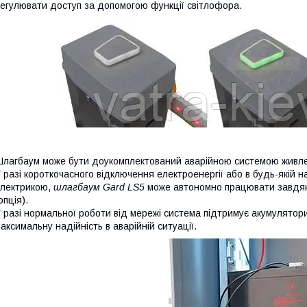
егулювати доступ за допомогою функції світлофора.
лагбаум може бути доукомплектований аварійною системою живлен
 разі короткочасного відключення електроенергії або в будь-якій н
лектрикою,
шлагбаум Gard LS5
може автономно працювати завдяки
опція).
 разі нормальної роботи від мережі система підтримує акумулятор
аксимальну надійність в аварійній ситуації.