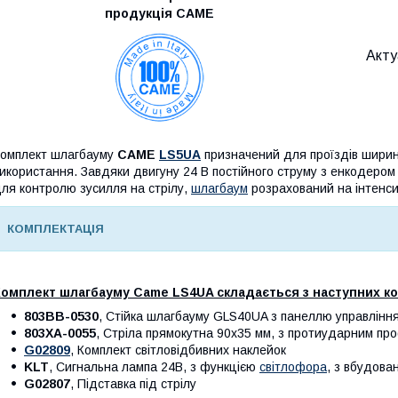
продукція САМЕ
Акту
омплект шлагбауму
CAME
LS5UA
призначений для проїздів шир
икористання. Завдяки двигуну 24 В постійного струму з енкодеро
ля контролю зусилля на стрілу,
шлагбаум
розрахований на інтенс
КОМПЛЕКТАЦІЯ
Комплект шлагбауму Came LS4UA складається з наступних к
803BB-0530
, Стійка шлагбауму GLS40UA з панеллю управління (
803XA-0055
, Стріла прямокутна 90х35 мм, з протиударним про
G02809
, Комплект світловідбивних наклейок
KLT
, Сигнальна лампа 24В, з функцією
світлофора
, з вбудова
G02807
, Підставка під стрілу