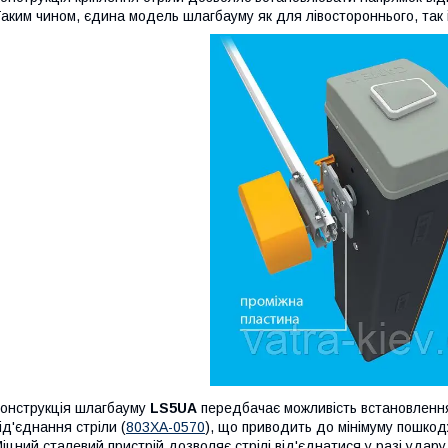
аким чином, єдина модель шлагбауму як для лівостороннього, так 
онструкція шлагбауму
LS5UA
передбачає можливість встановлення
ід'єднання стріли (
803XA-0570
), що приводить до мінімуму пошкодж
іцний сталевий пристрій дозволяє стрілі від'єднатися у разі удар