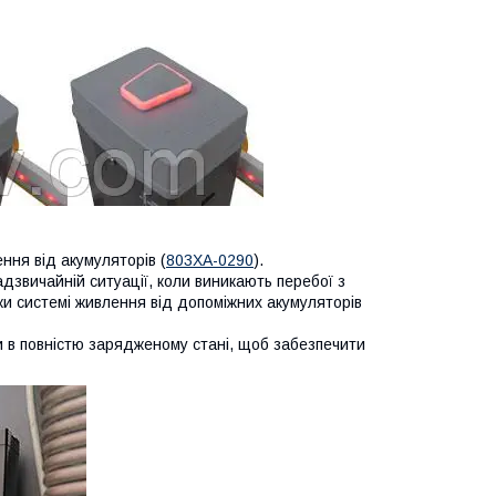
ня від акумуляторів (
803XA-0290
).
адзвичайній ситуації, коли виникають перебої з
 системі живлення від допоміжних акумуляторів
и в повністю зарядженому стані, щоб забезпечити