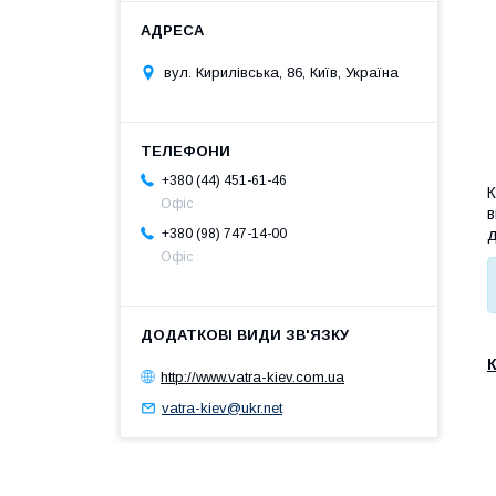
вул. Кирилівська, 86, Київ, Україна
+380 (44) 451-61-46
К
Офіс
в
д
+380 (98) 747-14-00
Офіс
http://www.vatra-kiev.com.ua
vatra-kiev@ukr.net