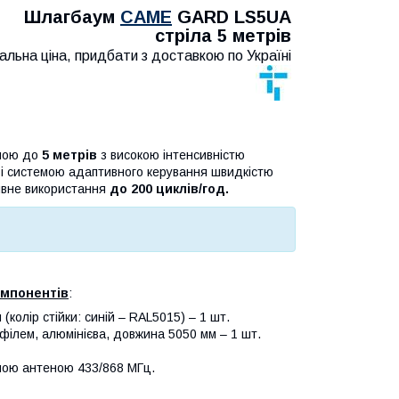
Шлагбаум
CAME
GARD LS5UA
стріла 5 метрів
альна ціна, придбати з доставкою по Україні
иною до
5 метрів
з високою інтенсивністю
м і системою адаптивного керування швидкістю
ивне використання
до 200 циклів/год.
омпонентів
:
колір стійки: синій – RAL5015) – 1 шт.
філем, алюмінієва, довжина 5050 мм – 1 шт.
ною антеною 433/868 МГц.