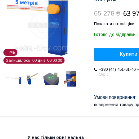
63 9
65 278 ₴
Показати оптові ціни
Готово до відправки
–2%
Купити
Залишилось
0
0
днів
0
0
0
0
0
0
+380 (44) 451-61-46
Офіс
повернення товару п
У нас тільки оригінальна