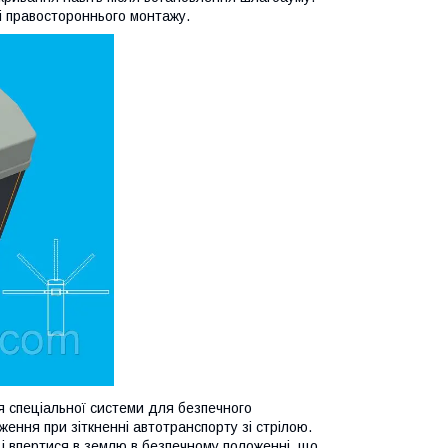
і правостороннього монтажу.
 спеціальної системи для безпечного
ення при зіткненні автотранспорту зі стрілою.
у і впертися в землю в безпечному положенні, що