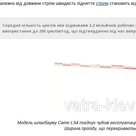
алежно від довжини стріли швидкість підняття
стріли
становить від
Середня кількість циклів між відмовами 1,2 мільйонів робочих 
використання до 200 циклів/год, що підтверджено під час випр
Модель шлагбауму Came LS4 поєднує чудові експлуатаці
Ширина проїзду, що перекривається