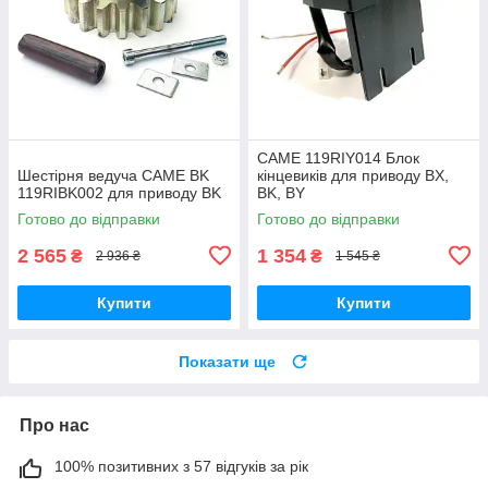
CAME 119RIY014 Блок
Шестірня ведуча CAME BK
кінцевиків для приводу BX,
119RIBK002 для приводу BK
BK, BY
Готово до відправки
Готово до відправки
2 565
1 354
₴
₴
2 936 ₴
1 545 ₴
Купити
Купити
Показати ще
Про нас
100% позитивних з 57 відгуків за рік