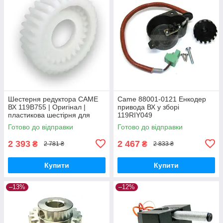
Шестерня редуктора CAME
Came 88001-0121 Енкодер
ВХ 119B755 | Оригінал |
привода ВХ у зборі
пластикова шестірня для
119RIY049
приводу Bx-64, Bx-74, Bx-68,
Готово до відправки
Готово до відправки
Bx-78
2 393
2 467
₴
₴
2 781 ₴
2 833 ₴
Купити
Купити
–13%
–12%