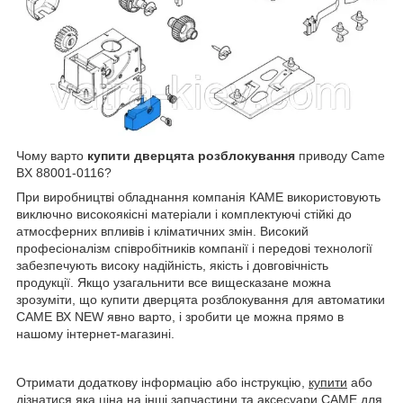
Чому варто
купити дверцята розблокування
приводу Came
BX 88001-0116?
При виробництві обладнання компанія КАМЕ використовують
виключно високоякісні матеріали і комплектуючі стійкі до
атмосферних впливів і кліматичних змін. Високий
професіоналізм співробітників компанії і передові технології
забезпечують високу надійність, якість і довговічність
продукції. Якщо узагальнити все вищесказане можна
зрозуміти, що купити дверцята розблокування для автоматики
САМЕ ВХ NEW явно варто, і зробити це можна прямо в
нашому інтернет-магазині.
Отримати додаткову інформацію або інструкцію,
купити
або
дізнатися яка
ціна
на інші
запчастини та аксесуари CAME
для