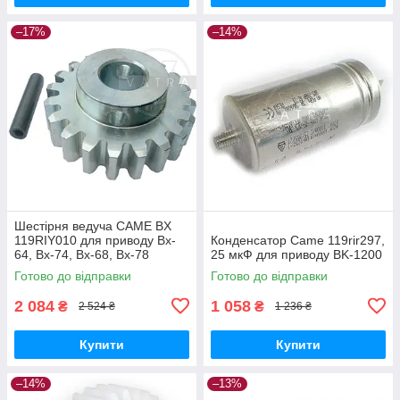
–17%
–14%
Шестірня ведуча CAME BX
119RIY010 для приводу Bx-
Конденсатор Came 119rir297,
64, Bx-74, Bx-68, Bx-78
25 мкФ для приводу BK-1200
Готово до відправки
Готово до відправки
2 084
1 058
₴
₴
2 524 ₴
1 236 ₴
Купити
Купити
–14%
–13%