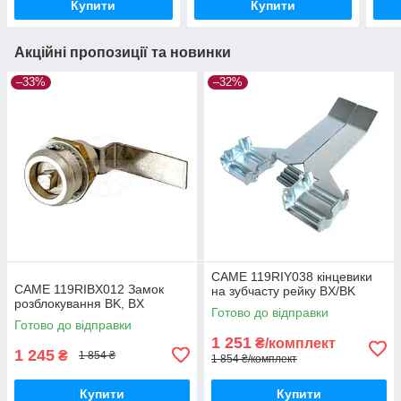
Купити
Купити
Акційні пропозиції та новинки
–33%
–32%
CAME 119RIY038 кінцевики
CAME 119RIBX012 Замок
на зубчасту рейку BX/BK
розблокування BK, BX
Готово до відправки
Готово до відправки
1 251
₴/комплект
1 245
₴
1 854 ₴
1 854 ₴/комплект
Купити
Купити