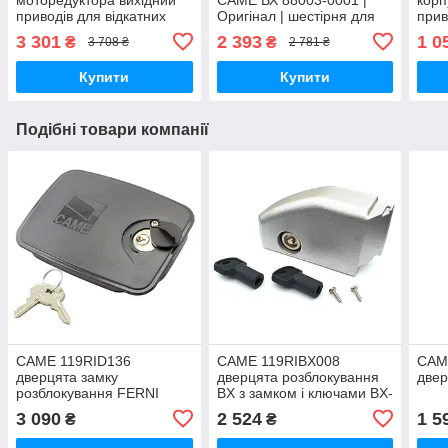
приводів для відкатних
Оригінал | шестірня для
прив
CAME серії BX
автоматики Bx-64, Bx-74,
3 301
2 393
1 0
₴
₴
3 708 ₴
2 781 ₴
Bx-68, Bx-78
Купити
Купити
Подібні товари компанії
CAME 119RID136
CAME 119RIBX008
CAM
дверцята замку
дверцята розблокування
две
розблокування FERNI
BX з замком і ключами BX-
F1000
74 BX-78
3 090
2 524
1 5
₴
₴