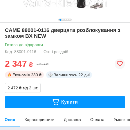
CAME 88001-0116 дверцята розблокування з
замком BX NEW
Готово до відправки
Код: 88001-0116
Опт і роздріб
2 347
₴
2 627 ₴
Економія
280 ₴
Залишилось
22 дні
2 472 ₴
від 2 шт.
Купити
Опис
Характеристики
Доставка
Оплата
Умови п