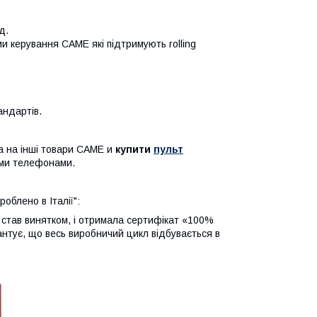
д.
ми керування САМЕ які підтримують rolling
андартів.
а на інші товари CAME и
купити
пульт
ими телефонами.
облено в Італії":
 став винятком, і отримала сертифікат «100%
рантує, що весь виробничий цикл відбувається в