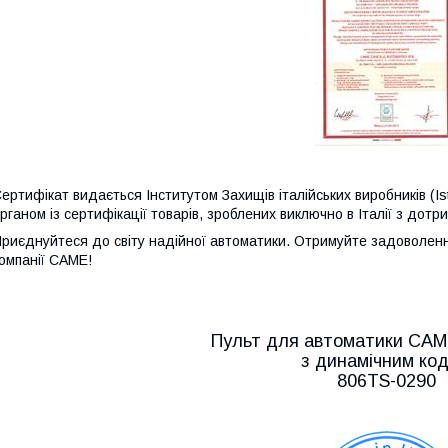
ертифікат видається Інститутом Захищів італійських виробників (Istitut
рганом із сертифікації товарів, зроблених виключно в Італії з дот
риєднуйтеся до світу надійної автоматики. Отримуйте задоволен
омпанії CAME!
Пульт для автоматики CA
з динамічним ко
806TS-0290