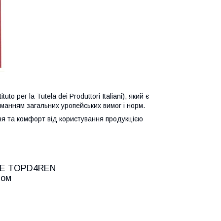
o per la Tutela dei Produttori Italiani), який є
риманням загальних уропейських вимог і норм.
ня та комфорт від користування продукцією
ME TOPD4REN
дом