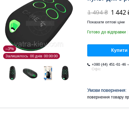
1 442 
1 494 ₴
Показати оптові ціни
Готово до відправки
–3%
Купити
Залишилось
0
0
днів
0
0
0
0
0
0
+380 (44) 451-61-46
Офіс
повернення товару п