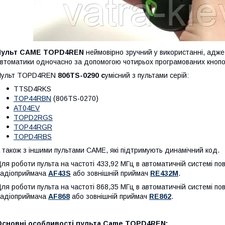
Пульт CAME TOPD4REN
неймовірно зручний у використанні, адже
втоматики одночасно за допомогою чотирьох програмованих кнопо
Пульт TOPD4REN
806TS-0290 с
умісний з пультами серій:
TTSD4RKS
TOP44RBN
(806TS-0270)
AT04EV
TOPD2RGS
TOP44RGR
TOPD4RBS
 також з іншими пультами САМЕ, які підтримують динамічний код.
ля роботи пульта на частоті 433,92 МГц в автоматичній системі по
адіоприймача
AF43S
або зовнішній приймач
RE432M
.
ля роботи пульта на частоті 868,35 МГц в автоматичній системі по
адіоприймача
AF
868
або зовнішній приймач
RE862
.
Основні особливості пульта Came TOPD4REN
: