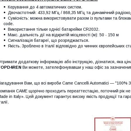
Керування до 4 автоматичних систем.
Двочастотний: 433,92 МГц / 868,35 МГц та динамічний радіоко
Сумісність: можна використовувати разом із пультами та блока
code.
Використання тільки однієї батарейки CR2032.
Макс. дальність дії на відкритій місцевості (м): 50 - 150 м
Сигналізація батареї, що розряджається.
Якість. Зроблено в Італії відповідно до чинних європейських ст
тримати додаткову інформацію або інструкцію, дізнатися, яка цін
TOPD4REN
Ви можете, зателефонувавши у наш офіс за зазначен
агадування Вам, що всі вироби Came Cancelli Automatici — "100% Зр
омпанія CAME щорічно проходить переаттестацію, поточний рік не
ade in Italy». Цей документ гарантує високу якість продукції та га
талії.