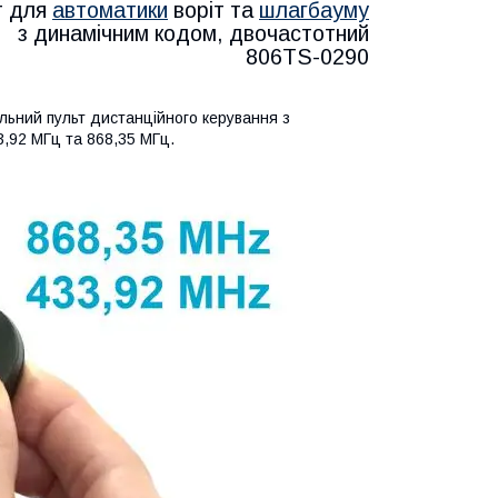
т для
автоматики
воріт та
шлагбауму
з динамічним кодом, двочастотний
806TS-0290
ьний пульт дистанційного керування з
3,92 МГц та 868,35 МГц.