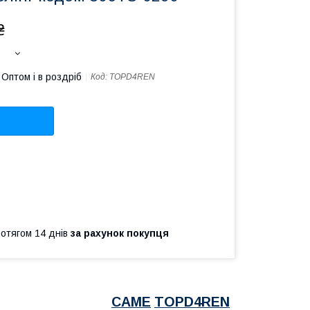
₴
Оптом і в роздріб
Код:
TOPD4REN
ротягом 14 днів
за рахунок покупця
CAME
TOPD4REN