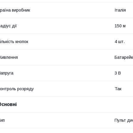
раїна виробник
Італія
адіус дії
150 м
ількість кнопок
4 шт.
Живлення
Батарейк
апруга
3 В
онтроль розряду
Так
Основні
ип
Пульт ди