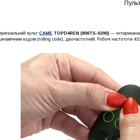
Пуль
ригінальний пульт
CAME
TOPD4REN (806TS-0290)
— чотириканал
инамічним кодом (rolling code), двочастотний. Робочі частототи 43